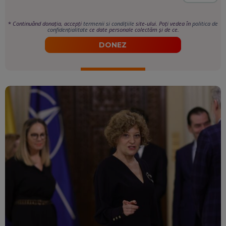
*
Continuând donația, accepți
termenii si condițiile
site-ului. Poți vedea în
politica de
confidențialitate
ce date personale colectăm și de ce.
DONEZ