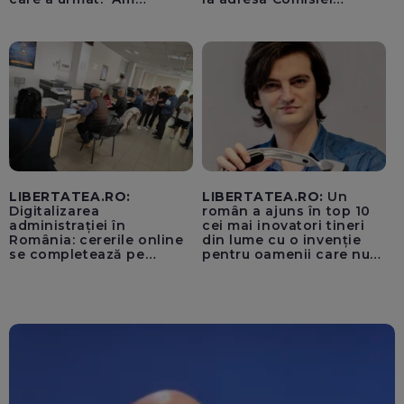
început să tremur"
Europene despre oferta
unui „acord secret”
pentru instaurarea
„cenzurii” pe platforma X
LIBERTATEA.RO:
LIBERTATEA.RO:
Un
Digitalizarea
român a ajuns în top 10
administrației în
cei mai inovatori tineri
România: cererile online
din lume cu o invenție
se completează pe
pentru oamenii care nu
calculatoarele de la
văd: „Are o misiune
ghișee
clară”