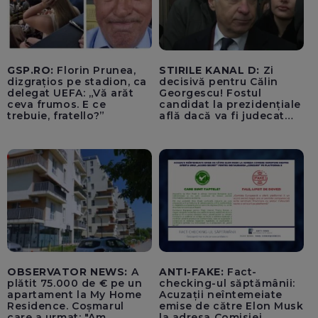
GSP.RO:
Florin Prunea,
STIRILE KANAL D:
Zi
dizgrațios pe stadion, ca
decisivă pentru Călin
delegat UEFA: „Vă arăt
Georgescu! Fostul
ceva frumos. E ce
candidat la prezidențiale
trebuie, fratello?”
află dacă va fi judecat
pentru tentativă de
lovitură de stat
OBSERVATOR NEWS:
A
ANTI-FAKE:
Fact-
plătit 75.000 de € pe un
checking-ul săptămânii:
apartament la My Home
Acuzații neîntemeiate
Residence. Coșmarul
emise de către Elon Musk
care a urmat: "Am
la adresa Comisiei