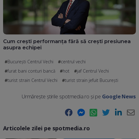
Cum crești performanța fără să crești presiunea
asupra echipei
București Centrul Vechi
centrul vechi
furat bani conturi bancă
hot
jaf Centrul Vechi
turist strain Centrul Vechi
turist strain jefuit Bucureşti
Urmărește știrile spotmedia.ro și pe
Google News
Facebook
Messenger
WhatsApp
Twitter
LinkedIn
E-
Articolele zilei pe spotmedia.ro
Ma