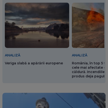
ANALIZĂ
ANALIZĂ
Veriga slabă a apărării europene
România, în top 5 ț
cele mai afectate de
căldură. Incendiile ș
produs deja pagube
miliarde de euro