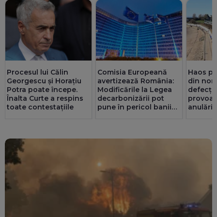
Procesul lui Călin
Comisia Europeană
Haos pe 
Georgescu și Horațiu
avertizează România:
din nord
Potra poate începe.
Modificările la Legea
defecțiu
Înalta Curte a respins
decarbonizării pot
provoacă
toate contestațiile
pune în pericol banii
anulări
din PNRR