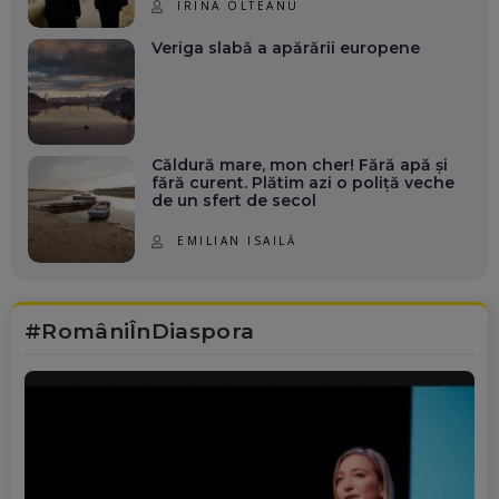
IRINA OLTEANU
Veriga slabă a apărării europene
Căldură mare, mon cher! Fără apă și
fără curent. Plătim azi o poliță veche
de un sfert de secol
EMILIAN ISAILĂ
#RomâniÎnDiaspora