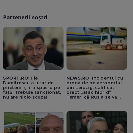
Partenerii noștri
SPORT.RO:
Ilie
NEWS.RO:
Incidentul cu
Dumitrescu a uitat de
drona de pe aeroportul
prietenii și i-a spus-o pe
din Leipzig, calificat
față: Trebuie sancționat,
drept „atac hibrid”.
nu are nicio scuză!
Temeri că Rusia se va
amesteca în alegerile din
Germania. Un oficial
neagă informațiile că
avioanele ucrainene din
apropierea dronei ar fi
fost încărcate cu muniție