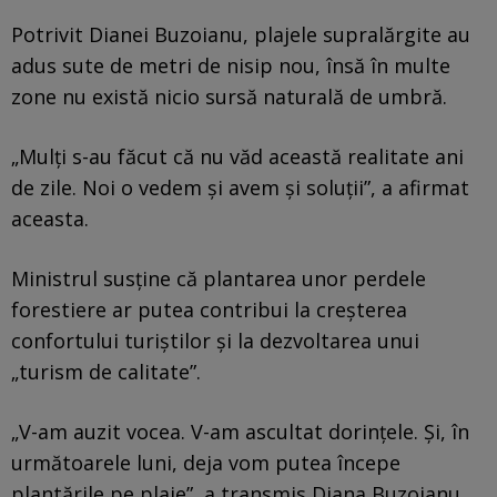
Potrivit Dianei Buzoianu, plajele supralărgite au
adus sute de metri de nisip nou, însă în multe
zone nu există nicio sursă naturală de umbră.
„Mulți s-au făcut că nu văd această realitate ani
de zile. Noi o vedem și avem și soluții”, a afirmat
aceasta.
Ministrul susține că plantarea unor perdele
forestiere ar putea contribui la creșterea
confortului turiștilor și la dezvoltarea unui
„turism de calitate”.
„V-am auzit vocea. V-am ascultat dorințele. Și, în
următoarele luni, deja vom putea începe
plantările pe plaje”, a transmis Diana Buzoianu.