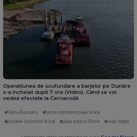
Operațiunea de scufundare a barjelor pe Dunăre
s-a încheiat după 7 ore (Video). Când se vor
vedea efectele la Cernavodă
Diana Buzoianu
lucrări extindere plaje litoral
perdele forestiere litoral
plaja extinsa Eforie
plaje lărgite