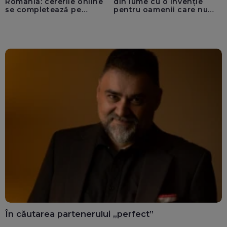
România: cererile online
din lume cu o invenție
se completează pe
pentru oamenii care nu
calculatoarele de la
văd: „Are o misiune
ghișee
clară”
În căutarea partenerului „perfect”