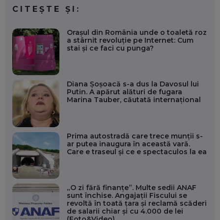
CITEȘTE ȘI:
Orașul din România unde o toaletă roz
a stârnit revoluție pe Internet: Cum
stai și ce faci cu punga?
Diana Șoșoacă s-a dus la Davosul lui
Putin. A apărut alături de fugara
Marina Tauber, căutată internațional
Prima autostradă care trece munții s-
ar putea inaugura în această vară.
Care e traseul și ce e spectaculos la ea
„O zi fără finanțe”. Multe sedii ANAF
sunt închise. Angajații Fiscului se
revoltă în toată țara și reclamă scăderi
de salarii chiar și cu 4.000 de lei
(Foto&Video)