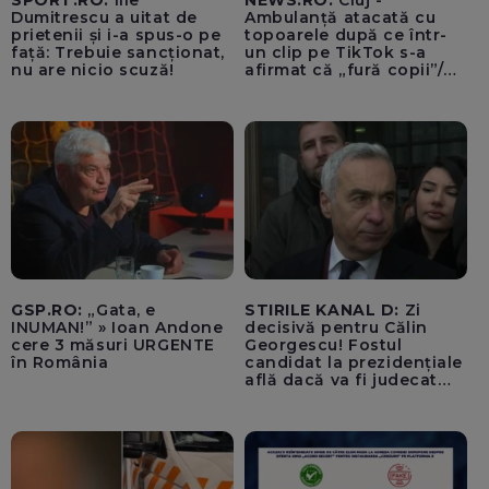
SPORT.RO:
Ilie
NEWS.RO:
Cluj -
Dumitrescu a uitat de
Ambulanță atacată cu
prietenii și i-a spus-o pe
topoarele după ce într-
față: Trebuie sancționat,
un clip pe TikTok s-a
nu are nicio scuză!
afirmat că „fură copii”/
Șoferul autosanitarei a
fost rănit la ochi de
cioburile parbrizului
spart - FOTO, VIDEO
GSP.RO:
„Gata, e
STIRILE KANAL D:
Zi
INUMAN!” » Ioan Andone
decisivă pentru Călin
cere 3 măsuri URGENTE
Georgescu! Fostul
în România
candidat la prezidențiale
află dacă va fi judecat
pentru tentativă de
lovitură de stat