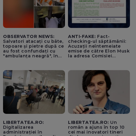
OBSERVATOR NEWS:
ANTI-FAKE:
Fact-
Salvatori atacați cu bâte,
checking-ul săptămânii:
topoare și pietre după ce
Acuzații neîntemeiate
au fost confundați cu
emise de către Elon Musk
"ambulanța neagră", în
la adresa Comisiei
Cluj
Europene despre oferta
unui „acord secret”
pentru instaurarea
„cenzurii” pe platforma X
LIBERTATEA.RO:
LIBERTATEA.RO:
Un
Digitalizarea
român a ajuns în top 10
administrației în
cei mai inovatori tineri