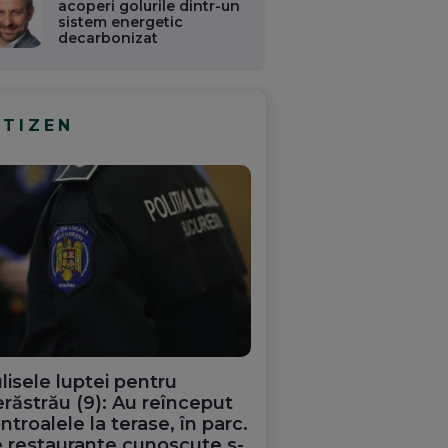
acoperi golurile dintr-un
sistem energetic
decarbonizat
ITIZEN
adoptat
Șah la președinte. Și nu
Două incidente grave
unul 5D
de zbor în care au fost
implicați parașutiști
lisele luptei pentru
 PSD
MApN. Unul a rămas
răstrău (9): Au reînceput
c în
agățat de un avion
ntroalele la terase, în parc.
e și
(Video)
 restaurante cunoscute s-
ay