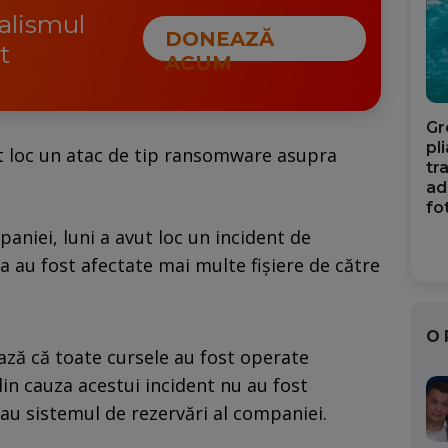
nalismul
DONEAZĂ
t
ACUM
Gr
pl
t loc un atac de tip ransomware asupra
tr
ad
fo
aniei, luni a avut loc un incident de
ia au fost afectate mai multe fișiere de către
O
ză că toate cursele au fost operate
in cauza acestui incident nu au fost
sau sistemul de rezervări al companiei.