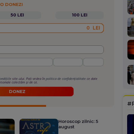
 O DONEZI
50 LEI
100 LEI
LEI
ondițiile
site-ului. Poți vedea în
politica de confidențialitate
ce date
rsonale colectăm și de ce.
DONEZ
#
Horoscop zilnic: 5
august