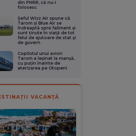
din PNRR, că nu-i
folosesc
Șeful Wizz Air spune că
Tarom și Blue Air se
îndreaptă spre faliment și
sunt ţinute în viaţă de tot
felul de ajutoare de stat şi
de guvern
Copilotul unui avion
Tarom a leșinat la manșă,
cu puțin înainte de
aterizarea pe Otopeni
ESTINAȚII VACANȚĂ