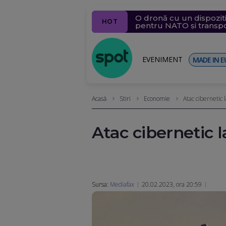
O dronă cu un dispoziti
Percheziții la Cătălin A
Mirabela Grădinaru, par
O dronă a fost găsită în
Peste 14.000 de incendi
HOT
pentru NATO și transpor
prezidențial
terenuri, datorii și sala
EVENIMENT
MADE IN E
Acasă
Stiri
Economie
Atac cibernetic
Atac cibernetic
Sursa:
Mediafax
20.02.2023, ora 20:59