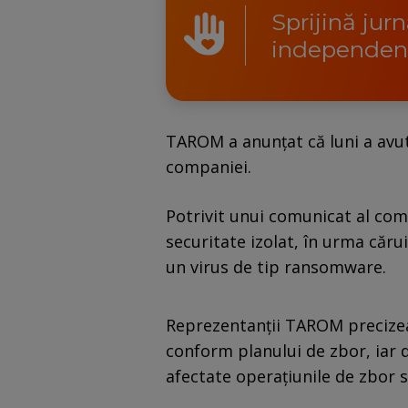
Sprijină jur
independen
TAROM a anunțat că luni a avu
companiei.
Potrivit unui comunicat al comp
securitate izolat, în urma căru
un virus de tip ransomware.
Reprezentanții TAROM precizea
conform planului de zbor, iar d
afectate operațiunile de zbor 