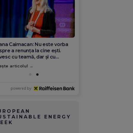
 sala de operație din Italia,
re viitorul medicinei românești.
dicul Florin Puflea: majoritatea
mânilor plecați nu s-au rupt de
ește articolul
ră
powered by
UROPEAN
USTAINABLE ENERGY
EEK