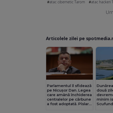
atac cibernetic Tarom
atac hackeri
Urm
Articolele zilei pe spotmedia.
Parlamentul îl sfidează
Dunărea 
pe Nicușor Dan. Legea
două zil
care amână închiderea
devreme
centralelor pe cărbune
minim is
a fost adoptată. Pîslaru:
Scufunda
Granturi de 5 miliarde
analizată
de euro ar putea fi
UPDATE