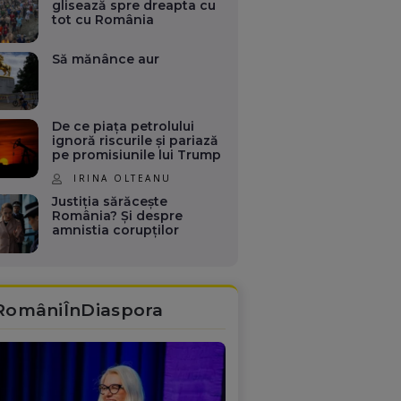
glisează spre dreapta cu
tot cu România
Să mănânce aur
De ce piața petrolului
ignoră riscurile și pariază
pe promisiunile lui Trump
IRINA OLTEANU
Justiția sărăcește
România? Și despre
amnistia corupților
RomâniÎnDiaspora