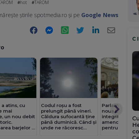
 TAROM
hot
TAROM
ărește știrile spotmedia.ro și pe
Google News
Facebook
Messenger
WhatsApp
Twitter
LinkedIn
E-
C
Mail
ro
a atins, cu
Codul roșu a fost
Parlamentul a 
e mai
prelungit până vineri.
noua Lege a
, un nou debit
Căldura sufocantă ține
integrității, cu
Cu
toric.
până duminică. Când și
amendamentul
He
rea barjelor e
unde ne răcoresc
pentru Fritz. Cir
co
 foarte strict
furtunile
Senat cu amant
Ce
Operațiunea a
parteneriate g