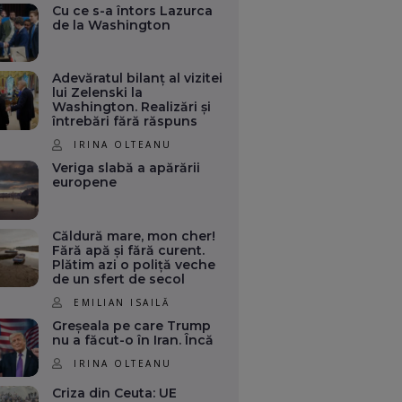
Cu ce s-a întors Lazurca
de la Washington
Adevăratul bilanț al vizitei
lui Zelenski la
Washington. Realizări și
întrebări fără răspuns
IRINA OLTEANU
Veriga slabă a apărării
europene
Căldură mare, mon cher!
Fără apă și fără curent.
Plătim azi o poliță veche
de un sfert de secol
EMILIAN ISAILĂ
Greșeala pe care Trump
nu a făcut-o în Iran. Încă
IRINA OLTEANU
Criza din Ceuta: UE