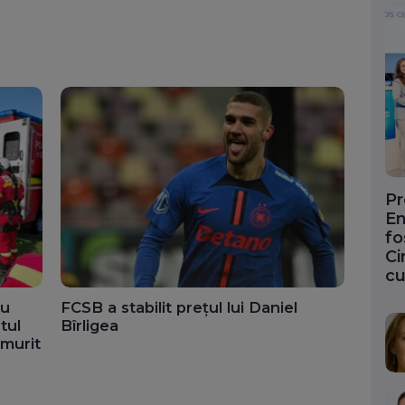
Pr
En
fo
Ci
cu
ru
FCSB a stabilit prețul lui Daniel
tul
Bîrligea
 murit