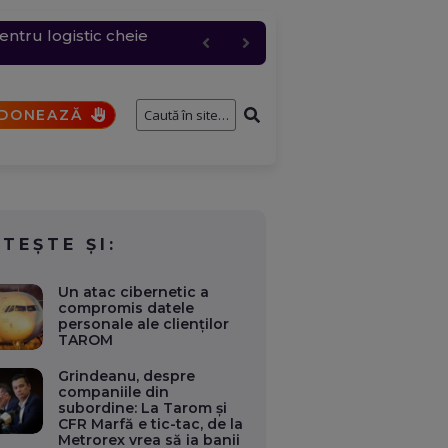
entru logistic cheie
fostului consilier
și de interese. Ce case,
a fi analizat de SRI
i
DONEAZĂ
ITEȘTE ȘI:
Un atac cibernetic a
compromis datele
personale ale clienților
TAROM
Grindeanu, despre
companiile din
subordine: La Tarom și
CFR Marfă e tic-tac, de la
Metrorex vrea să ia banii