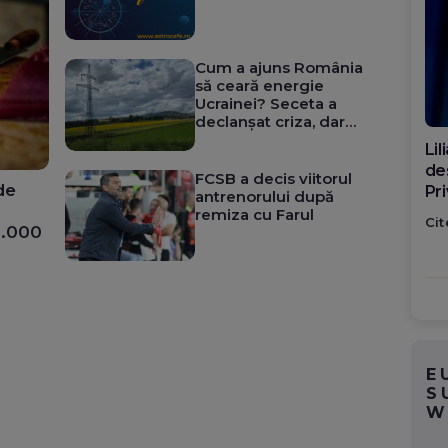
Cum a ajuns România
să ceară energie
Ucrainei? Seceta a
declanșat criza, dar
cauzele vin din ani de
Din
incompetență și
căt
corupție sistemică
FCSB a decis viitorul
de
Me
antrenorului după
ro
remiza cu Farul
Cit
0.000
ța
E
S
W