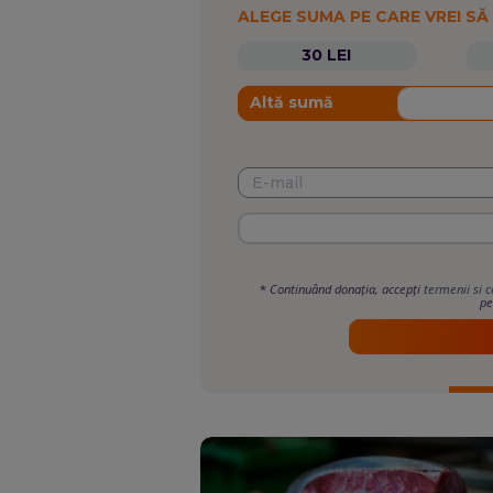
ALEGE SUMA PE CARE VREI SĂ
30 LEI
Altă sumă
*
Continuând donația, accepți
termenii si c
pe