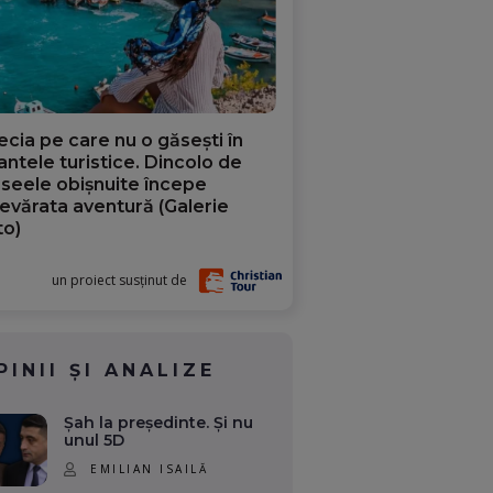
ecia pe care nu o găsești în
iantele turistice. Dincolo de
aseele obișnuite începe
evărata aventură (Galerie
to)
un proiect susținut de
PINII ȘI ANALIZE
Șah la președinte. Și nu
unul 5D
EMILIAN ISAILĂ