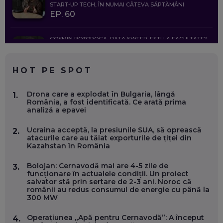
START-UP TECH, ÎN NUMAI CÂTEVA SĂPTĂMÂNI
EP. 60
COSMIN BOȚOROGA, DATA SWEEP: EȘTI LA FACULTATE?
CE SĂ FOLOSEȘTI, CÂND ÎȚI TREBUIE CEVA MAI PRECIS CA
CHATGPT
EP. 59
HOT PE SPOT
MARIO GHENEA, COFONDATOR WORKFLOW TIME: CUM
Drona care a explodat în Bulgaria, lângă
1.
FOLOSEȘTI TEHNOLOGIA CA SĂ FII MAI BUN LA JOB. ȘI CUM
România, a fost identificată. Ce arată prima
SE VA SCHIMBA MUNCA, ÎN URMĂTORII ANI
analiză a epavei
EP. 58
Ucraina acceptă, la presiunile SUA, să oprească
2.
atacurile care au tăiat exporturile de țiței din
MARIUS PAȘCULEA, COFONDATOR AL KULTH: CUM
Kazahstan în România
FOLOSEȘTI TEHNOLOGIA CA SĂ ÎȚI DESCHIZI DRUMUL
CĂTRE ARTĂ, LA NIVEL GLOBAL
EP. 57
Bolojan: Cernavodă mai are 4-5 zile de
3.
funcționare în actualele condiții. Un proiect
salvator stă prin sertare de 2-3 ani. Noroc că
românii au redus consumul de energie cu până la
ANDREI AVĂDANEI, BIT SENTINEL: CUM ÎȚI PROTEJEZI
300 MW
EFICIENT VIAȚA ONLINE. ȘI CARE SUNT PRIMII PAȘI ÎNTR-O
CARIERĂ DE „HACKER CU PERMIS”
EP. 56
Operațiunea „Apă pentru Cernavodă”: A început
4.