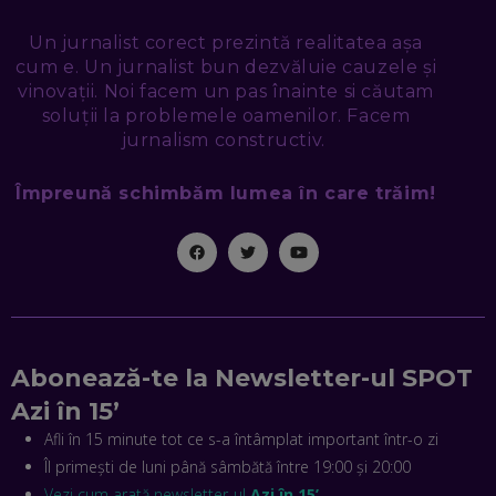
EP. 47
Un jurnalist corect prezintă realitatea așa
NICOLAE ȚIBRIGAN, DIGITAL FORENSIC TEAM: CUM ÎȚI DAI
cum e. Un jurnalist bun dezvăluie cauzele și
SEAMA CĂ CINEVA ÎNCEARCĂ SĂ TE MANIPULEZE, ONLINE.
CE-AM ÎNVĂȚAT DIN EPISODUL GEORGESCU
vinovații. Noi facem un pas înainte si căutam
EP. 46
soluții la problemele oamenilor. Facem
jurnalism constructiv.
MIHAI CEPOI, JOBFUL: SCHIMBĂM MODUL ÎN CARE APLICI
Împreună schimbăm lumea în care trăim!
LA JOB! CUM DEMONSTREZI ABILITĂȚI ȘI CÂȘTIGI PREMII
EP. 45
ANTONIO ENACHE, SENSE4FIT: CUM TE AJUTĂ
TEHNOLOGIA SĂ FACI SPORT, SĂ FII MAI COMPETITIV ȘI SĂ
CÂȘTIGI
EP. 44
Abonează-te la Newsletter-ul SPOT
CRISTIAN GROZEA, BEEFAST: PREGĂTIM CEL MAI BUN
DISPECERAT AUTOMAT DE PE PIAȚĂ! CUM POATE
Azi în 15’
REVOLUȚIONA LIVRĂRILE RAPIDE, DIN ROMÂNIA PÂNĂ ÎN
ASIA
Afli în 15 minute tot ce s-a întâmplat important într-o zi
EP. 43
Îl primești de luni până sâmbătă între 19:00 și 20:00
ANDREI NICOARĂ, EXPERT ÎN E-GUVERNARE: N-O SĂ NE
Vezi cum arată newsletter-ul
Azi în 15’