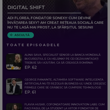
DIGITAL SHIFT
ADI FLOREA, FONDATOR SONEXY: CUM DEVINE
ÎNVĂȚAREA SEXY? AM CREAT REȚEAUA SOCIALĂ CARE
NU TE LASĂ MAI PROST, LA SFÂRȘITUL SESIUNII
ASCULTĂ
TOATE EPISOADELE
ALINA SAVA, SPECIALIST SENIOR LA BANCA MONDIALĂ:
BUCUREȘTIUL E CA HELSINKI! PE CEI DEZAVANTAJAȚI
TREBUIE SĂ-I AJUTĂM, CA SĂ CREASCĂ ROMÂNIA
EP. 62
GEORGE PANAINTE, ALTAMIRA SOFTWARE: INTELIGENȚA
ARTIFICIALĂ NU ÎȚI REZOLVĂ BUSINESS-UL! UNDE GREȘESC
FIRMELE CARE SE GRĂBESC SĂ CUMPERE TEHNOLOGIE
EP. 61
FLAVIA HUSAR, COFONDATOARE INNOVATION LABS: CUM
FACI PASUL DE LA STUDENT LA VIITOR FONDATOR DE