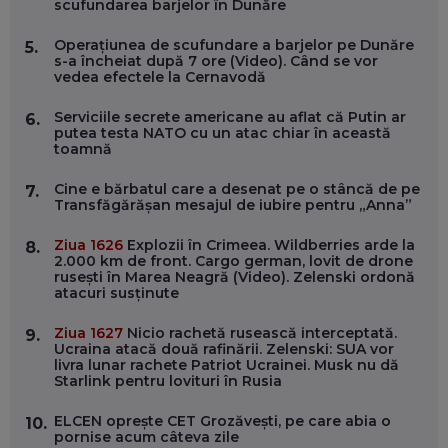
scufundarea barjelor în Dunăre
DOINA VÎLCEANU, CONTENTSPEED: VREI SUCCES ONLINE?
Operațiunea de scufundare a barjelor pe Dunăre
5.
ÎNVAȚĂ AEO ȘI GEO!
s-a încheiat după 7 ore (Video). Când se vor
vedea efectele la Cernavodă
EP. 55
Serviciile secrete americane au aflat că Putin ar
6.
putea testa NATO cu un atac chiar în această
OLIVIU MATEI, HOLISUN: SOFTWARE DE LA CLUJ PENTRU
toamnă
WASHINGTON, OCHELARI INTELIGENȚI ȘI FERME
VERTICALE FĂRĂ PĂMÂNT
EP. 54
Cine e bărbatul care a desenat pe o stâncă de pe
7.
Transfăgărășan mesajul de iubire pentru „Anna”
VALENTIN VANCEA, CEO AL PATRIA BANK: AUTOMATIZĂM
Ziua 1626
Explozii în Crimeea. Wildberries arde la
8.
PROCESE, DAR CE FACEM CÂND PICĂ BAZA DE DATE, LA
2.000 km de front. Cargo german, lovit de drone
INSTITUȚIILE STATULUI?
rusești în Marea Neagră (Video). Zelenski ordonă
EP. 53
atacuri susținute
Ziua 1627
Nicio rachetă rusească interceptată.
9.
VOICU OPREAN (AROBS): CUM CONSTRUIEȘTI O COMPANIE
Ucraina atacă două rafinării. Zelenski: SUA vor
GLOBALĂ, FĂRĂ SĂ PIERZI LEGĂTURA CU COMUNITATEA
livra lunar rachete Patriot Ucrainei. Musk nu dă
TA LOCALĂ - ȘI CE SĂ DAI ÎNAPOI
Starlink pentru lovituri în Rusia
EP. 52
ELCEN oprește CET Grozăvești, pe care abia o
10.
ROBERT GRAUR, FOMO: SPEAKERUL PE SCENĂ, INVITATUL
pornise acum câteva zile
ÎN SALĂ, DAR ÎNVĂȚĂM UNII DE LA CEILALȚI. VIN JASON