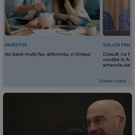
SOLUȚII FINA
INVESTIȚII
CSALB: Ce tre
Nu banii mulți fac diferența, ci timpul
credite în f
amenda dată 
Citește toate...