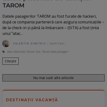
TAROM
Datele pasagerilor TAROM au fost furate de hackeri,
după ce compania parteneră care asigura comunicațiile –
de la check-in și până la îmbarcare – (SITA) a fost ținta
unui ”atac…
acum 5 ani
VALENTIN DIMITRIU
atac cibernetic Tarom
,
hot
,
Tarom date pasageri
Citește
Nu mai sunt alte articole
DESTINAȚII VACANȚĂ