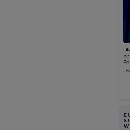
Di
ca
po
Cit
E
S
W