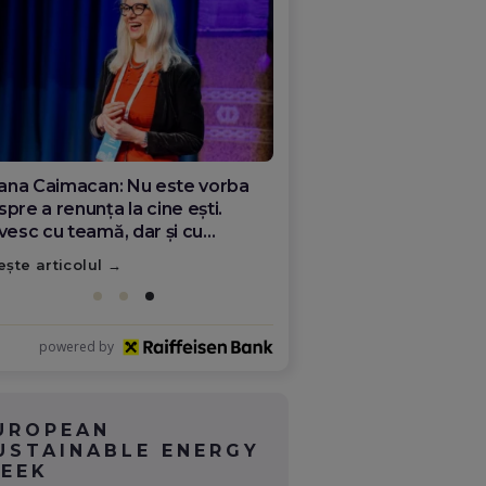
ana Olar, românca de la Google
re demonstrează că diaspora
ate schimba România
ește articolul
powered by
UROPEAN
USTAINABLE ENERGY
EEK