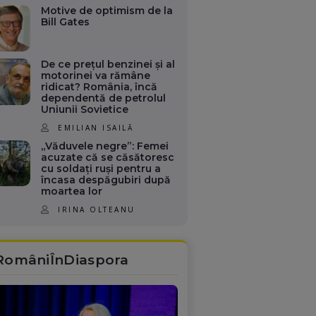
Motive de optimism de la
Bill Gates
De ce prețul benzinei și al
motorinei va rămâne
ridicat? România, încă
dependentă de petrolul
Uniunii Sovietice
EMILIAN ISAILĂ
„Văduvele negre”: Femei
acuzate că se căsătoresc
cu soldați ruși pentru a
încasa despăgubiri după
moartea lor
IRINA OLTEANU
RomâniÎnDiaspora