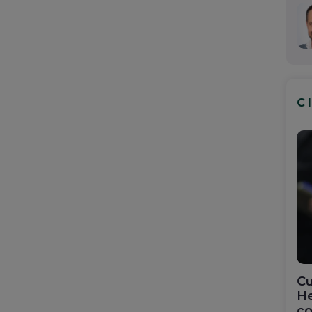
C
Cu
He
co