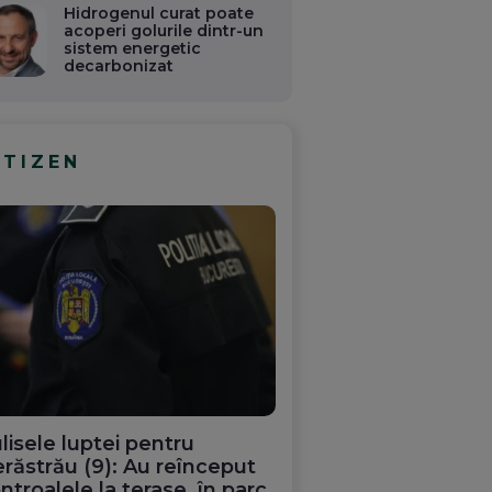
Hidrogenul curat poate
acoperi golurile dintr-un
sistem energetic
decarbonizat
ITIZEN
lisele luptei pentru
răstrău (9): Au reînceput
ntroalele la terase, în parc.