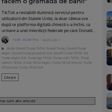
facem o grămadă de bani!"
TikTok a restabilit duminică serviciul pentru
utilizatorii din Statele Unite, la doar câteva ore
după ce platforma digitală chineză s-a închis, ca
urmare a unei interdicții federale pe care Donald…
acum 2 ani
TONI DUMITRU
decizie Donald Trump TikTok
,
Donald Trump
,
Donald Trump
alegeri
,
Donald Trump presedinte SUA
,
Donald Trump TikTok
,
hot
,
Trump alegeri SUA
,
Trump lege TikTok
,
Trump ordin TikTok
,
Trump
revenire TikTok
,
Trump TikTok alegeri
,
Trump TikTok America
,
Trump
TikTok priză
,
Trump TikTok SUA
Citește
ai sunt alte articole