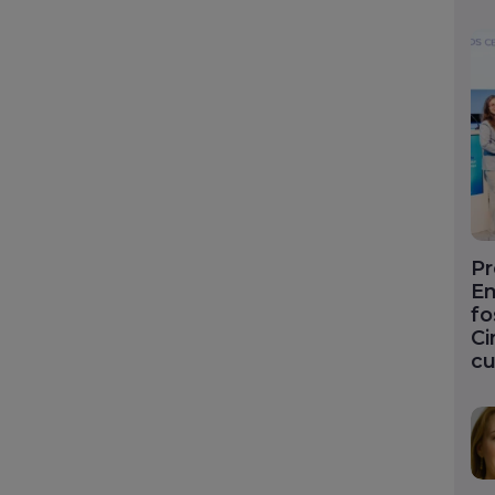
Pr
En
fo
Ci
cu