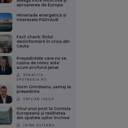
aleagă între Moscova și
apropierea de Europa
Mineriada energetică și
interesele PSD+AUR
Fact check: Rolul
dezinformării în criza din
Ceuta
Președintele care nu se
rușina de nimic este
acum profund jenat
REDACȚIA
SPOTMEDIA.RO
Sorin Grindeanu, șantaj la
președinte
EMILIAN ISAILĂ
Visul unui post la Comisia
Europeană și realitatea
din spatele ușilor închise
IRINA OLTEANU