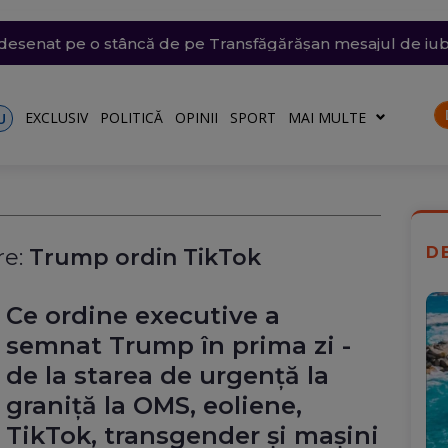
i violente: acoperișuri smulse și mașini avariate în mai mul
e săptămâna viitoare. Accesul se va face în etape. Iată ce s
emii extreme: 39 de grade la umbră, vijelii de 90 km/h și
 desenat pe o stâncă de pe Transfăgărășan mesajul de iu
ăvești, pe care abia o pornise acum câteva zile
o)
EXCLUSIV
POLITICĂ
OPINII
SPORT
MAI MULTE
U
D
e:
Trump ordin TikTok
Ce ordine executive a
semnat Trump în prima zi -
de la starea de urgență la
graniță la OMS, eoliene,
TikTok, transgender și mașini