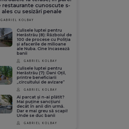
 restaurante cunoscute s-
 ales cu sesizări penale
GABRIEL KOLBAY
Culisele luptei pentru
Herăstrău (8): Războiul de
100 de procese cu Poliția
și afacerile de milioane
ale Nuba. Cine încasează
banii
GABRIEL KOLBAY
Culisele luptei pentru
Herăstrău (7): Dani Oțil,
printre beneficiarii
„circuitului de avizare”
GABRIEL KOLBAY
Ai parcat și n-ai plătit?
Mai puține sancțiuni
decât în anii din urmă.
Dar e mai greu să scapi!
Unde se duc banii
GABRIEL KOLBAY