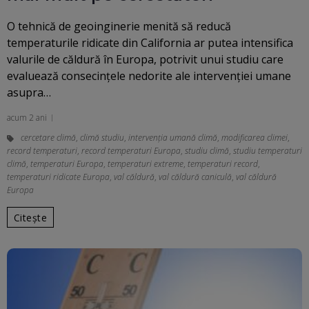
O tehnică de geoinginerie menită să reducă
temperaturile ridicate din California ar putea intensifica
valurile de căldură în Europa, potrivit unui studiu care
evaluează consecințele nedorite ale intervenției umane
asupra…
acum 2 ani
cercetare climă
,
climă studiu
,
intervenția umană climă
,
modificarea climei
,
record temperaturi
,
record temperaturi Europa
,
studiu climă
,
studiu temperaturi
climă
,
temperaturi Europa
,
temperaturi extreme
,
temperaturi record
,
temperaturi ridicate Europa
,
val căldură
,
val căldură caniculă
,
val căldură
Europa
Citește