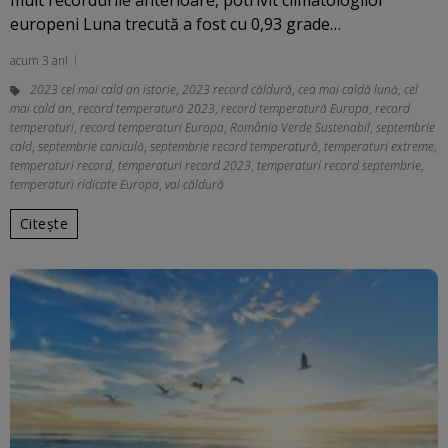
europeni Luna trecută a fost cu 0,93 grade…
acum 3 ani
2023 cel mai cald an istorie
,
2023 record căldură
,
cea mai caldă lună
,
cel
mai cald an
,
record temperatură 2023
,
record temperatură Europa
,
record
temperaturi
,
record temperaturi Europa
,
România Verde Sustenabil
,
septembrie
cald
,
septembrie caniculă
,
septembrie record temperatură
,
temperaturi extreme
,
temperaturi record
,
temperaturi record 2023
,
temperaturi record septembrie
,
temperaturi ridicate Europa
,
val căldură
Citește