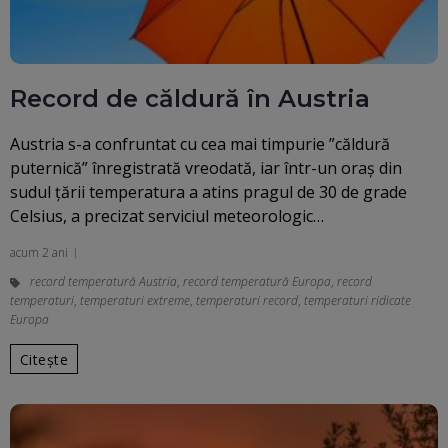
Record de căldură în Austria
Austria s-a confruntat cu cea mai timpurie ”căldură
puternică” înregistrată vreodată, iar într-un oraş din
sudul ţării temperatura a atins pragul de 30 de grade
Celsius, a precizat serviciul meteorologic…
acum 2 ani
record temperatură Austria
,
record temperatură Europa
,
record
temperaturi
,
temperaturi extreme
,
temperaturi record
,
temperaturi ridicate
Europa
Citește