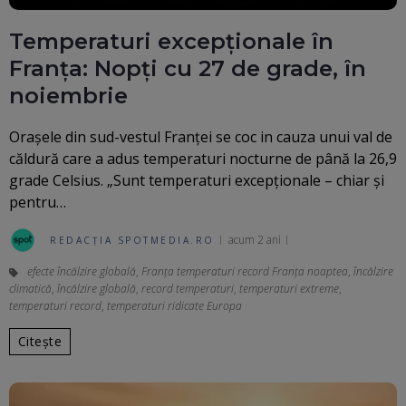
Temperaturi excepționale în
Franța: Nopți cu 27 de grade, în
noiembrie
Orașele din sud-vestul Franței se coc in cauza unui val de
căldură care a adus temperaturi nocturne de până la 26,9
grade Celsius. „Sunt temperaturi excepționale – chiar și
pentru…
acum 2 ani
REDACȚIA SPOTMEDIA.RO
efecte încălzire globală
,
Franţa temperaturi record Franţa noaptea
,
încălzire
climatică
,
încălzire globală
,
record temperaturi
,
temperaturi extreme
,
temperaturi record
,
temperaturi ridicate Europa
Citește