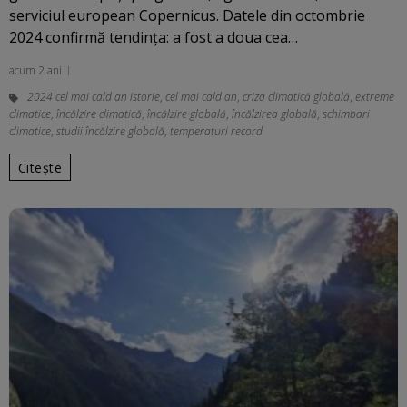
serviciul european Copernicus. Datele din octombrie
2024 confirmă tendința: a fost a doua cea…
acum 2 ani
2024 cel mai cald an istorie
,
cel mai cald an
,
criza climatică globală
,
extreme
climatice
,
încălzire climatică
,
încălzire globală
,
încălzirea globală
,
schimbari
climatice
,
studii încălzire globală
,
temperaturi record
Citește