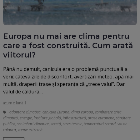
Europa nu mai are clima pentru
care a fost construită. Cum arată
viitorul?
Până nu demult, canicula era o problemă punctuală a
verii: câteva zile de disconfort, avertizări meteo, apă mai
multă, draperii trase și speranța că „trece valul”. Dar
valul de căldură…
acum o lună
adaptare climatica
,
canicula Europa
,
clima europa
,
combatere criză
climatică
,
energie
,
încălzire globală
,
infrastructură
,
orase europene
,
sănătate
publică
,
schimbari climatice
,
secetă
,
stres termic
,
temperaturi record
,
val de
caldura
,
vreme extremă