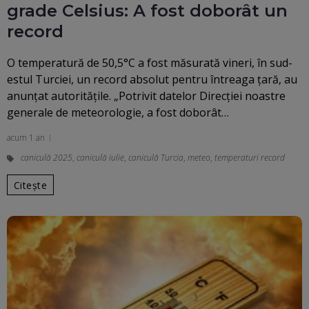
grade Celsius: A fost doborât un
record
O temperatură de 50,5°C a fost măsurată vineri, în sud-
estul Turciei, un record absolut pentru întreaga ţară, au
anunţat autorităţile. „Potrivit datelor Direcţiei noastre
generale de meteorologie, a fost doborât…
acum 1 an
caniculă 2025
,
caniculă iulie
,
caniculă Turcia
,
meteo
,
temperaturi record
Citește