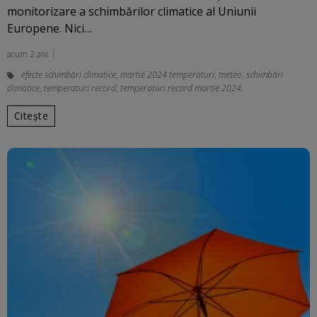
monitorizare a schimbărilor climatice al Uniunii
Europene. Nici…
acum 2 ani
efecte schimbări climatice
,
martie 2024 temperaturi
,
meteo
,
schimbări
climatice
,
temperaturi record
,
temperaturi record martie 2024
Citește