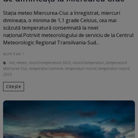
Staţia meteo Miercurea-Ciuc a înregistrat, miercuri
dimineaţa, o minima de 1,1 grade Celsius, cea mai
scăzută temperatură consemnată la nivel
naţional.Potrivit meteorologului de serviciu de la Centrul
Meteorologic Regional Transilvania-Sud…
acum 3 ani
hot
,
meteo
,
record temperatură 2023
,
record temperaturi
,
temperatură
Miercurea Ciuc
,
temperaturi extreme
,
temperaturi record
,
temperaturi record
2023
Citește