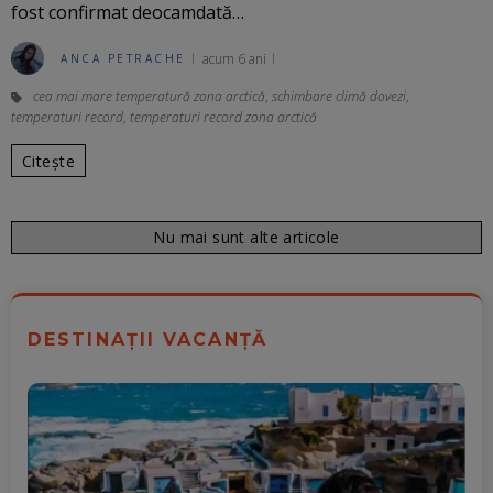
fost confirmat deocamdată…
acum 6 ani
ANCA PETRACHE
cea mai mare temperatură zona arctică
,
schimbare climă dovezi
,
temperaturi record
,
temperaturi record zona arctică
Citește
Nu mai sunt alte articole
DESTINAȚII VACANȚĂ