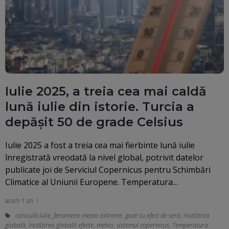
Iulie 2025, a treia cea mai caldă
lună iulie din istorie. Turcia a
depășit 50 de grade Celsius
Iulie 2025 a fost a treia cea mai fierbinte lună iulie
înregistrată vreodată la nivel global, potrivit datelor
publicate joi de Serviciul Copernicus pentru Schimbări
Climatice al Uniunii Europene. Temperatura…
acum 1 an
caniculă iulie
,
fenomene meteo extreme
,
gaze cu efect de seră
,
încălzirea
globală
,
încălzirea globală efecte
,
meteo
,
sistemul copernicus
,
Temperatura