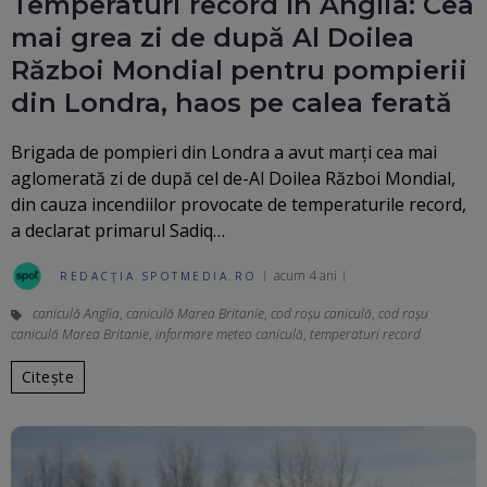
Temperaturi record în Anglia: Cea
mai grea zi de după Al Doilea
Război Mondial pentru pompierii
din Londra, haos pe calea ferată
Brigada de pompieri din Londra a avut marți cea mai
aglomerată zi de după cel de-Al Doilea Război Mondial,
din cauza incendiilor provocate de temperaturile record,
a declarat primarul Sadiq…
acum 4 ani
REDACȚIA SPOTMEDIA.RO
caniculă Anglia
,
caniculă Marea Britanie
,
cod roșu caniculă
,
cod roșu
caniculă Marea Britanie
,
informare meteo caniculă
,
temperaturi record
Citește