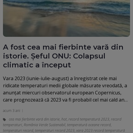
A fost cea mai fierbinte vară din
istorie. Șeful ONU: Colapsul
climatic a început
Vara 2023 (iunie-iulie-august) a înregistrat cele mai
ridicate temperaturi medii globale măsurate vreodată, a
anunţat miercuri observatorul european Copernicus,
care prognozează că 2023 va fi probabil cel mai cald an…
acum 3 ani
cea mai fierbinte vară din istorie
,
hot
,
record temperatură 2023
,
record
temperaturi
,
România Verde Sustenabil
,
temperatură oceane record
,
temperaturi record
,
temperaturi record 2023
,
vara 2023 record temperatură