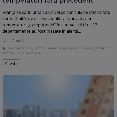
temperaturi fără precedent
Franța se confruntă cu un val de caniculă de intensitate
rar întâlnită, care se va amplifica luni, aducând
temperaturi „excepționale” în sud-vestul țării. 12
departamente au fost plasate în alertă…
acum 12 luni
cod roşu caniculă
,
cod roșu Franța
,
meteo
,
temperaturi record
,
temperaturi
record 2025
,
val de caniculă
Citește