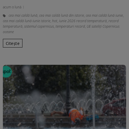
acum o lună
cea mai caldă lună
,
cea mai caldă lună din istorie
,
cea mai caldă lună iunie
,
cea mai caldă lună iunie istorie
,
hot
,
iunie 2026 record temperatură
,
record
temperatură
,
sistemul copernicus
,
temperaturi record
,
UE sateliți Copernicus
oceane
Citește