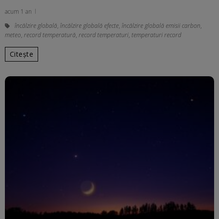
acum 1 an
încălzire globală
,
încălzire globală efecte
,
încălzire globală emisii carbon
,
meteo
,
record temperatură
,
record temperaturi
,
temperaturi record
Citește