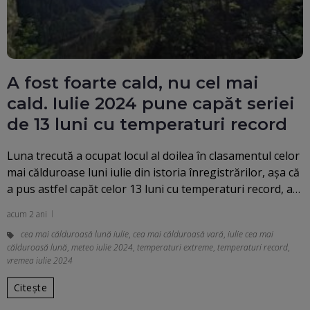
A fost foarte cald, nu cel mai
cald. Iulie 2024 pune capăt seriei
de 13 luni cu temperaturi record
Luna trecută a ocupat locul al doilea în clasamentul celor
mai călduroase luni iulie din istoria înregistrărilor, aşa că
a pus astfel capăt celor 13 luni cu temperaturi record, a…
acum 2 ani
cea mai călduroasă lună iulie
,
cea mai călduroasă vară
,
iulie cea mai
călduroasă lună
,
meteo iulie 2024
,
temperaturi extreme
,
temperaturi record
,
vremea iulie 2024
Citește