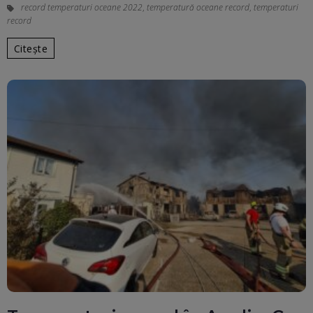
record temperaturi oceane 2022
,
temperatură oceane record
,
temperaturi
record
Citește