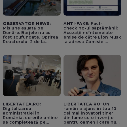
OBSERVATOR NEWS:
ANTI-FAKE:
Fact-
Misiune eșuată pe
checking-ul săptămânii:
Dunăre: Barjele nu au
Acuzații neîntemeiate
fost scufundate. Oprirea
emise de către Elon Musk
Reactorului 2 de la
la adresa Comisiei
Cernavodă, inevitabilă
Europene despre oferta
unui „acord secret”
pentru instaurarea
„cenzurii” pe platforma X
LIBERTATEA.RO:
LIBERTATEA.RO:
Un
Digitalizarea
român a ajuns în top 10
administrației în
cei mai inovatori tineri
România: cererile online
din lume cu o invenție
se completează pe
pentru oamenii care nu
calculatoarele de la
văd: „Are o misiune