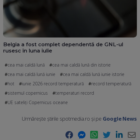
Belgia a fost complet dependentă de GNL-ul
rusesc în luna iulie
cea mai caldă lună
cea mai caldă lună din istorie
cea mai caldă lună iunie
cea mai caldă lună iunie istorie
hot
iunie 2026 record temperatură
record temperatură
sistemul copernicus
temperaturi record
UE sateliți Copernicus oceane
Urmărește știrile spotmedia.ro și pe
Google News
Facebook
Messenger
WhatsApp
Twitter
LinkedIn
E-