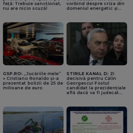
față: Trebuie sancționat,
vorbind despre criza din
nu are nicio scuză!
domeniul energetic și
hidrologic. Ea îndeamnă
populația să facă
economii: „Altfel vom
plăti tarife foarte mari”
GSP.RO:
„Jucăriile mele”
STIRILE KANAL D:
Zi
» Cristiano Ronaldo și-a
decisivă pentru Călin
prezentat bolizii de 25 de
Georgescu! Fostul
milioane de euro
candidat la prezidențiale
află dacă va fi judecat
pentru tentativă de
lovitură de stat