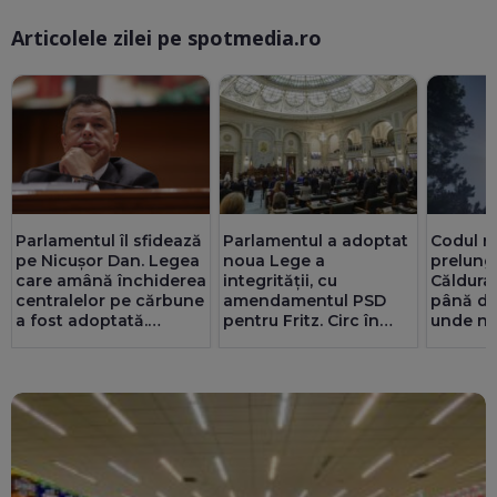
Articolele zilei pe spotmedia.ro
Ma
Parlamentul îl sfidează
Parlamentul a adoptat
Codul ro
pe Nicușor Dan. Legea
noua Lege a
prelungi
care amână închiderea
integrității, cu
Căldura
centralelor pe cărbune
amendamentul PSD
până du
a fost adoptată.
pentru Fritz. Circ în
unde ne
Pîslaru: Granturi de 5
Senat cu amante și
furtunil
miliarde de euro ar
parteneriate gay
putea fi blocate