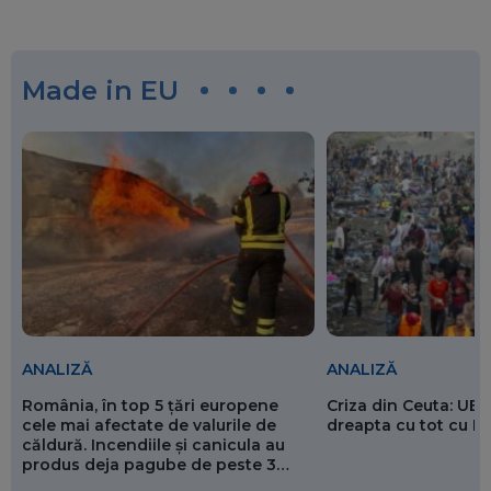
Made in EU
ANALIZĂ
ANALIZĂ
România, în top 5 țări europene
Criza din Ceuta: UE 
cele mai afectate de valurile de
dreapta cu tot cu 
căldură. Incendiile și canicula au
produs deja pagube de peste 3
miliarde de euro