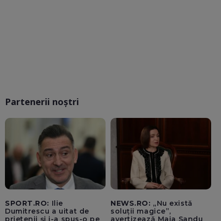
Partenerii noștri
SPORT.RO:
Ilie
NEWS.RO:
„Nu există
Dumitrescu a uitat de
soluții magice”,
prietenii și i-a spus-o pe
avertizează Maia Sandu