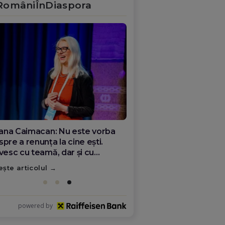
RomâniÎnDiaspora
ana Olar, românca de la Google
re demonstrează că diaspora
ate schimba România
ește articolul
powered by