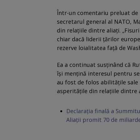
Într-un comentariu preluat de 
secretarul general al NATO, Mar
din relațiile dintre aliați. „Fisu
chiar dacă liderii ţărilor euro
rezerve loialitatea faţă de Wa
Ea a continuat susținând că Ru
își mențină interesul pentru se
au fost de folos abilitățile sal
asperitățile din relațiile dintre
Declarația finală a Summitu
Aliații promit 70 de miliar