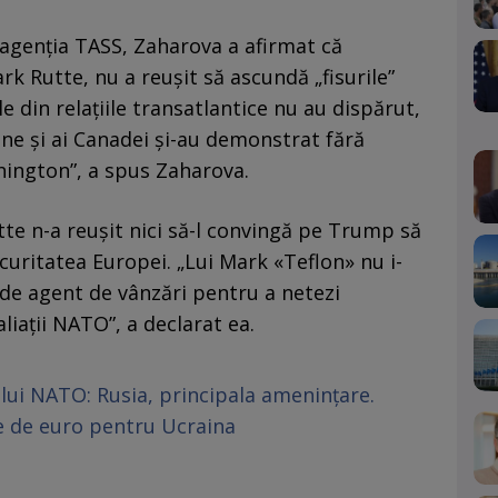
agenția TASS, Zaharova a afirmat că
k Rutte, nu a reușit să ascundă „fisurile”
rile din relaţiile transatlantice nu au dispărut,
pene şi ai Canadei şi-au demonstrat fără
shington”, a spus Zaharova.
tte n-a reușit nici să-l convingă pe Trump să
curitatea Europei. „Lui Mark «Teflon» nu i-
e de agent de vânzări pentru a netezi
 aliații NATO”, a declarat ea.
lui NATO: Rusia, principala amenințare.
de de euro pentru Ucraina