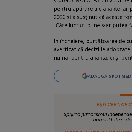
statelor NATO. Ea a invocat est
pentru apărare ale alianței ar 
2026 și a susținut că aceste fond
„Câte lucruri bune s-ar putea f
În încheiere, purtătoarea de cu
avertizat că deciziile adoptat
numai pentru alianță, ci și pen
ADAUGĂ
SPOTMED
EȘTI CEEA CE C
Sprijină jurnalismul independe
normalitate și de