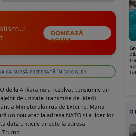
nalismul
DONEAZĂ
t
ACUM
Gr
pl
tr
ad
›
IA
CA SURSĂ PREFERATĂ
ÎN GOOGLE
fo
 de la Ankara nu a rezolvat tensiunile din
sajelor de unitate transmise de liderii
vânt a Ministerului rus de Externe, Maria
O
ră un nou atac la adresa NATO și a liderilor
ă dată criticile directe la adresa
d Trump.