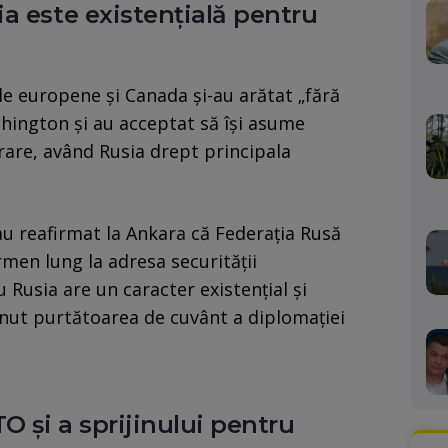
a este existențială pentru
le europene și Canada și-au arătat „fără
shington și au acceptat să își asume
rare, având Rusia drept principala
au reafirmat la Ankara că Federația Rusă
men lung la adresa securității
 Rusia are un caracter existențial și
nut purtătoarea de cuvânt a diplomației
O și a sprijinului pentru