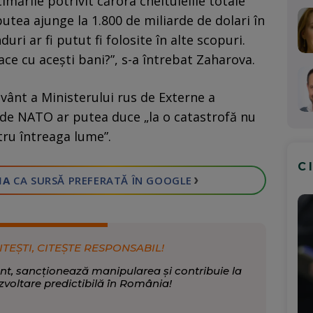
imările potrivit cărora cheltuielile totale
putea ajunge la 1.800 de miliarde de dolari în
uri ar fi putut fi folosite în alte scopuri.
ace cu aceşti bani?”, s-a întrebat Zaharova.
vânt a Ministerului rus de Externe a
e de NATO ar putea duce „la o catastrofă nu
tru întreaga lume”.
C
›
IA
CA SURSĂ PREFERATĂ
ÎN GOOGLE
ITEȘTI, CITEȘTE RESPONSABIL!
nt, sancționează manipularea și contribuie la
zvoltare predictibilă în România!