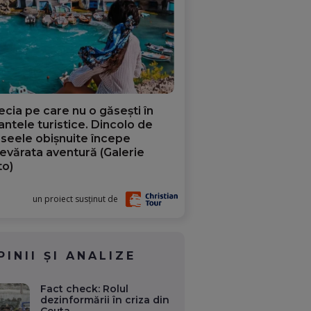
ecia pe care nu o găsești în
iantele turistice. Dincolo de
aseele obișnuite începe
evărata aventură (Galerie
to)
un proiect susținut de
PINII ȘI ANALIZE
Fact check: Rolul
dezinformării în criza din