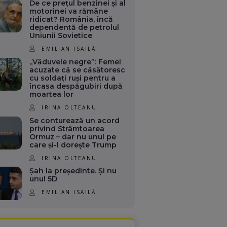
De ce prețul benzinei și al
motorinei va rămâne
ridicat? România, încă
dependentă de petrolul
Uniunii Sovietice
EMILIAN ISAILĂ
„Văduvele negre”: Femei
acuzate că se căsătoresc
cu soldați ruși pentru a
încasa despăgubiri după
moartea lor
IRINA OLTEANU
Se conturează un acord
privind Strâmtoarea
Ormuz – dar nu unul pe
care și-l dorește Trump
IRINA OLTEANU
Șah la președinte. Și nu
unul 5D
EMILIAN ISAILĂ