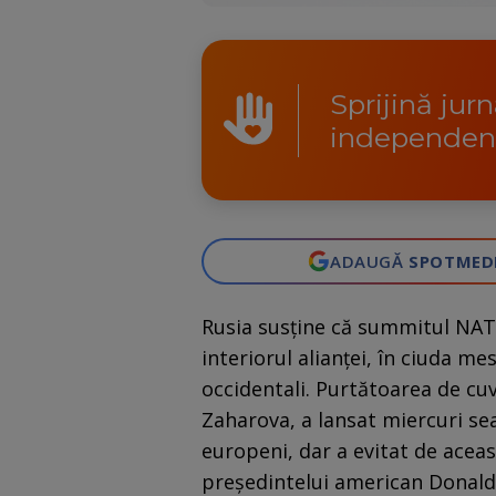
Sprijină jur
independen
ADAUGĂ
SPOTMED
Rusia susține că summitul NATO
interiorul alianței, în ciuda me
occidentali. Purtătoarea de cu
Zaharova, a lansat miercuri sea
europeni, dar a evitat de aceast
președintelui american Donal