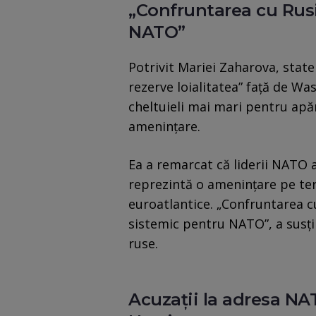
„Confruntarea cu Rusi
NATO”
Potrivit Mariei Zaharova, state
rezerve loialitatea” față de Wa
cheltuieli mai mari pentru apă
amenințare.
Ea a remarcat că liderii NATO 
reprezintă o amenințare pe ter
euroatlantice. „Confruntarea cu
sistemic pentru NATO”, a susți
ruse.
Acuzații la adresa NAT