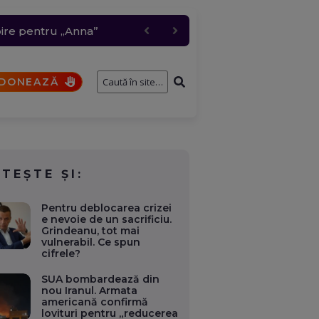
 grindină de până la 4
i a participat la un
bire pentru „Anna”
t comis de un elev
DONEAZĂ
ITEȘTE ȘI:
Pentru deblocarea crizei
e nevoie de un sacrificiu.
Grindeanu, tot mai
vulnerabil. Ce spun
cifrele?
SUA bombardează din
nou Iranul. Armata
americană confirmă
lovituri pentru „reducerea