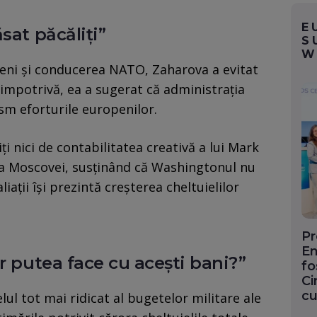
E
sat păcăliți”
S
W
openi și conducerea NATO, Zaharova a evitat
impotrivă, ea a sugerat că administrația
sm eforturile europenilor.
ți nici de contabilitatea creativă a lui Mark
ta Moscovei, susținând că Washingtonul nu
iații își prezintă creșterea cheltuielilor
Pr
En
r putea face cu acești bani?”
fo
Ci
cu
elul tot mai ridicat al bugetelor militare ale