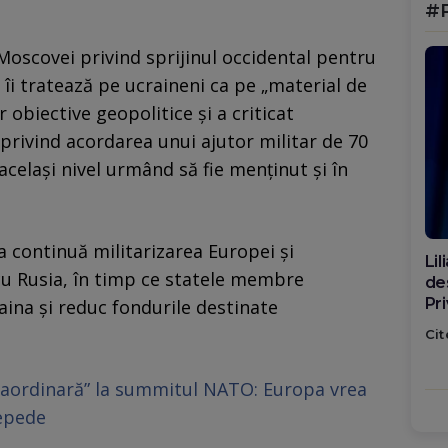
#
 Moscovei privind sprijinul occidental pentru
îi tratează pe ucraineni ca pe „material de
obiective geopolitice și a criticat
rivind acordarea unui ajutor militar de 70
același nivel urmând să fie menținut și în
ța continuă militarizarea Europei și
Di
cu Rusia, în timp ce statele membre
ca
po
aina și reduc fondurile destinate
Cit
raordinară” la summitul NATO: Europa vrea
epede