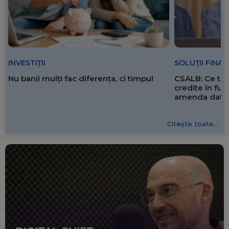
SOLUȚII FINA
INVESTIȚII
CSALB: Ce tre
Nu banii mulți fac diferența, ci timpul
credite în f
amenda dată 
Citește toate...