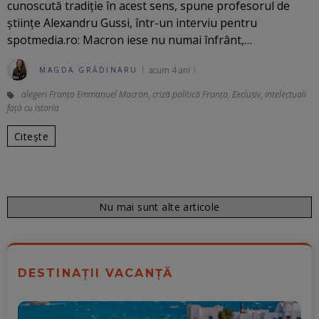
cunoscută tradiție în acest sens, spune profesorul de
științe Alexandru Gussi, într-un interviu pentru
spotmedia.ro: Macron iese nu numai înfrânt,…
acum 4 ani
MAGDA GRĂDINARU
alegeri Franța Emmanuel Macron
,
criză politică Franța
,
Exclusiv
,
intelectuali
față cu istoria
Citește
Nu mai sunt alte articole
DESTINAȚII VACANȚĂ