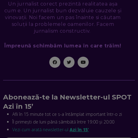
Un jurnalist corect prezintă realitatea așa
NICOLAE ȚIBRIGAN, DIGITAL FORENSIC TEAM: CUM ÎȚI DAI
cum e. Un jurnalist bun dezvăluie cauzele și
SEAMA CĂ CINEVA ÎNCEARCĂ SĂ TE MANIPULEZE, ONLINE.
CE-AM ÎNVĂȚAT DIN EPISODUL GEORGESCU
vinovații. Noi facem un pas înainte si căutam
EP. 46
soluții la problemele oamenilor. Facem
jurnalism constructiv.
MIHAI CEPOI, JOBFUL: SCHIMBĂM MODUL ÎN CARE APLICI
Împreună schimbăm lumea în care trăim!
LA JOB! CUM DEMONSTREZI ABILITĂȚI ȘI CÂȘTIGI PREMII
EP. 45
ANTONIO ENACHE, SENSE4FIT: CUM TE AJUTĂ
TEHNOLOGIA SĂ FACI SPORT, SĂ FII MAI COMPETITIV ȘI SĂ
CÂȘTIGI
EP. 44
Abonează-te la Newsletter-ul SPOT
CRISTIAN GROZEA, BEEFAST: PREGĂTIM CEL MAI BUN
DISPECERAT AUTOMAT DE PE PIAȚĂ! CUM POATE
Azi în 15’
REVOLUȚIONA LIVRĂRILE RAPIDE, DIN ROMÂNIA PÂNĂ ÎN
ASIA
Afli în 15 minute tot ce s-a întâmplat important într-o zi
EP. 43
Îl primești de luni până sâmbătă între 19:00 și 20:00
ANDREI NICOARĂ, EXPERT ÎN E-GUVERNARE: N-O SĂ NE
Vezi cum arată newsletter-ul
Azi în 15’
MAI MEARGĂ PREA MULT CU MANȚOGĂRII! DACĂ NU NE