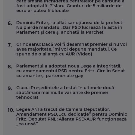
care amână închiderea centralelor pe cărbune a
DOINA VÎLCEANU, CONTENTSPEED: VREI SUCCES ONLINE?
fost adoptată. Pîslaru: Granturi de 5 miliarde de
ÎNVAȚĂ AEO ȘI GEO!
euro ar putea fi blocate
EP. 55
Dominic Fritz și-a aflat sancțiunea de la prefect.
6.
Nu pierde mandatul. Dar PSD lucrează la asta în
Parlament și cere și anchetă la Parchet
OLIVIU MATEI, HOLISUN: SOFTWARE DE LA CLUJ PENTRU
WASHINGTON, OCHELARI INTELIGENȚI ȘI FERME
VERTICALE FĂRĂ PĂMÂNT
Grindeanu: Dacă voi fi desemnat premier și nu voi
7.
EP. 54
avea majoritate, îmi voi depune mandatul. Ce
spune de o alianță cu AUR (Video)
VALENTIN VANCEA, CEO AL PATRIA BANK: AUTOMATIZĂM
Parlamentul a adoptat noua Lege a integrității,
8.
PROCESE, DAR CE FACEM CÂND PICĂ BAZA DE DATE, LA
cu amendamentul PSD pentru Fritz. Circ în Senat
INSTITUȚIILE STATULUI?
cu amante și parteneriate gay
EP. 53
Ciucu: Președintele a testat în ultimele două
9.
săptămâni mai multe variante de premier
VOICU OPREAN (AROBS): CUM CONSTRUIEȘTI O COMPANIE
tehnocrat
GLOBALĂ, FĂRĂ SĂ PIERZI LEGĂTURA CU COMUNITATEA
TA LOCALĂ - ȘI CE SĂ DAI ÎNAPOI
EP. 52
Legea ANI a trecut de Camera Deputaților.
10.
Amendament PSD, „cu dedicație” pentru Dominic
Fritz. Deputat PNL: Alianța PSD-AUR funcționează
ROBERT GRAUR, FOMO: SPEAKERUL PE SCENĂ, INVITATUL
„ca unsă”
ÎN SALĂ, DAR ÎNVĂȚĂM UNII DE LA CEILALȚI. VIN JASON
DERULO, STEVEN BARTLETT ȘI ALȚI PESTE 60 DE