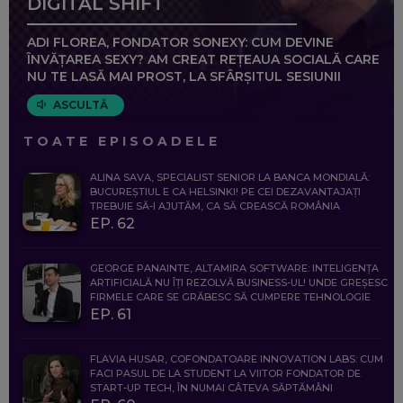
DIGITAL SHIFT
ADI FLOREA, FONDATOR SONEXY: CUM DEVINE
ÎNVĂȚAREA SEXY? AM CREAT REȚEAUA SOCIALĂ CARE
NU TE LASĂ MAI PROST, LA SFÂRȘITUL SESIUNII
ASCULTĂ
TOATE EPISOADELE
ALINA SAVA, SPECIALIST SENIOR LA BANCA MONDIALĂ:
BUCUREȘTIUL E CA HELSINKI! PE CEI DEZAVANTAJAȚI
TREBUIE SĂ-I AJUTĂM, CA SĂ CREASCĂ ROMÂNIA
EP. 62
GEORGE PANAINTE, ALTAMIRA SOFTWARE: INTELIGENȚA
ARTIFICIALĂ NU ÎȚI REZOLVĂ BUSINESS-UL! UNDE GREȘESC
FIRMELE CARE SE GRĂBESC SĂ CUMPERE TEHNOLOGIE
EP. 61
FLAVIA HUSAR, COFONDATOARE INNOVATION LABS: CUM
FACI PASUL DE LA STUDENT LA VIITOR FONDATOR DE
START-UP TECH, ÎN NUMAI CÂTEVA SĂPTĂMÂNI