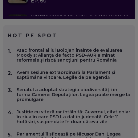
EP. 60
COSMIN BOȚOROGA, DATA SWEEP: EȘTI LA FACULTATE?
CE SĂ FOLOSEȘTI, CÂND ÎȚI TREBUIE CEVA MAI PRECIS CA
CHATGPT
EP. 59
HOT PE SPOT
MARIO GHENEA, COFONDATOR WORKFLOW TIME: CUM
Atac frontal al lui Bolojan înainte de evaluarea
1.
FOLOSEȘTI TEHNOLOGIA CA SĂ FII MAI BUN LA JOB. ȘI CUM
Moody’s: Alianța de facto PSD-AUR a minat
SE VA SCHIMBA MUNCA, ÎN URMĂTORII ANI
reformele și riscă sancțiuni pentru România
EP. 58
Avem sesiune extraordinară la Parlament și
2.
săptămâna viitoare. Legile de pe agendă
MARIUS PAȘCULEA, COFONDATOR AL KULTH: CUM
FOLOSEȘTI TEHNOLOGIA CA SĂ ÎȚI DESCHIZI DRUMUL
CĂTRE ARTĂ, LA NIVEL GLOBAL
Senatul a adoptat strategia biodiversității în
3.
EP. 57
forma Camerei Deputaților. Legea poate merge la
promulgare
ANDREI AVĂDANEI, BIT SENTINEL: CUM ÎȚI PROTEJEZI
Justiție cu viteză rar întâlnită: Guvernul, citat chiar
4.
EFICIENT VIAȚA ONLINE. ȘI CARE SUNT PRIMII PAȘI ÎNTR-O
în ziua în care PSD l-a dat în judecată. Cele 11
CARIERĂ DE „HACKER CU PERMIS”
hotărâri, suspendate în doar câteva zile
EP. 56
Parlamentul îl sfidează pe Nicușor Dan. Legea
5.