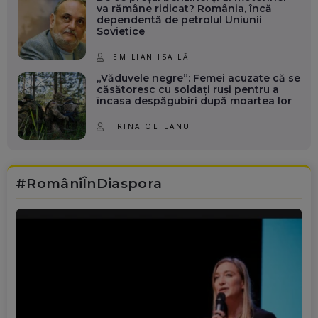
va rămâne ridicat? România, încă
dependentă de petrolul Uniunii
Sovietice
EMILIAN ISAILĂ
„Văduvele negre”: Femei acuzate că se
căsătoresc cu soldați ruși pentru a
încasa despăgubiri după moartea lor
IRINA OLTEANU
#RomâniÎnDiaspora