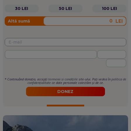
30 LEI
50 LEI
100 LEI
LEI
Altă sumă
*
Continuând donația, accepți
termenii si condițiile
site-ului. Poți vedea în
politica de
confidențialitate
ce date personale colectăm și de ce.
DONEZ