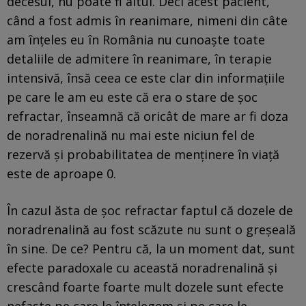
decesul, nu poate fi altul. Deci acest pacient,
când a fost admis în reanimare, nimeni din câte
am înţeles eu în România nu cunoaşte toate
detaliile de admitere în reanimare, în terapie
intensivă, însă ceea ce este clar din informaţiile
pe care le am eu este că era o stare de şoc
refractar, înseamnă că oricât de mare ar fi doza
de noradrenalină nu mai este niciun fel de
rezervă şi probabilitatea de menţinere în viaţă
este de aproape 0.
În cazul ăsta de şoc refractar faptul că dozele de
noradrenalină au fost scăzute nu sunt o greşeală
în sine. De ce? Pentru că, la un moment dat, sunt
efecte paradoxale cu această noradrenalină şi
crescând foarte foarte mult dozele sunt efecte
nefaste pe care le înţelegem şi pe care le