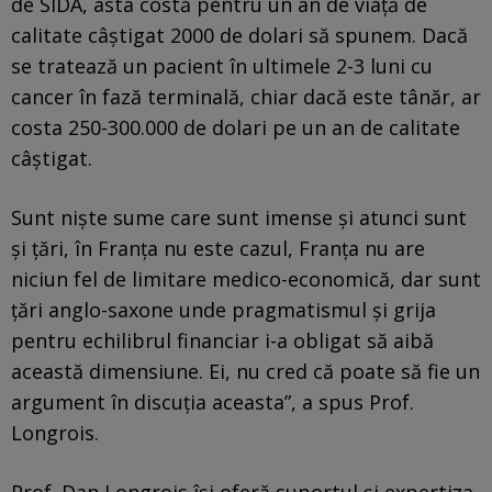
de SIDA, asta costă pentru un an de viaţă de
calitate câştigat 2000 de dolari să spunem. Dacă
se tratează un pacient în ultimele 2-3 luni cu
cancer în fază terminală, chiar dacă este tânăr, ar
costa 250-300.000 de dolari pe un an de calitate
câştigat.
Sunt nişte sume care sunt imense şi atunci sunt
şi ţări, în Franţa nu este cazul, Franţa nu are
niciun fel de limitare medico-economică, dar sunt
ţări anglo-saxone unde pragmatismul şi grija
pentru echilibrul financiar i-a obligat să aibă
această dimensiune. Ei, nu cred că poate să fie un
argument în discuţia aceasta”, a spus Prof.
Longrois.
Prof. Dan Longrois îşi oferă suportul şi expertiza