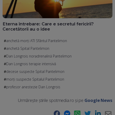
Eterna întrebare: Care e secretul fericirii?
Cercetătorii au o idee
anchetă morți ATI Sfântul Pantelimon
anchetă Spital Pantelimon
Dan Longrois noradrenalină Pantelimon
Dan Longrois terapie intensivă
decese suspecte Spital Pantelimon
morți suspecte Spitalul Pantelimon
profesor anestezie Dan Longrois
Urmărește știrile spotmedia.ro și pe
Google News
Facebook
Messenger
WhatsApp
Twitter
LinkedIn
E-