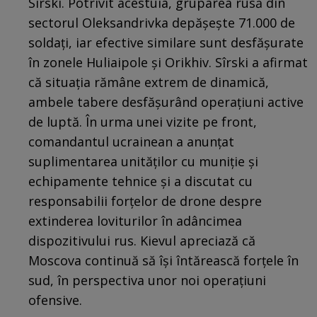
Sîrski. Potrivit acestuia, gruparea rusă din
sectorul Oleksandrivka depășește 71.000 de
soldați, iar efective similare sunt desfășurate
în zonele Huliaipole și Orikhiv. Sîrski a afirmat
că situația rămâne extrem de dinamică,
ambele tabere desfășurând operațiuni active
de luptă. În urma unei vizite pe front,
comandantul ucrainean a anunțat
suplimentarea unităților cu muniție și
echipamente tehnice și a discutat cu
responsabilii forțelor de drone despre
extinderea loviturilor în adâncimea
dispozitivului rus. Kievul apreciază că
Moscova continuă să își întărească forțele în
sud, în perspectiva unor noi operațiuni
ofensive.