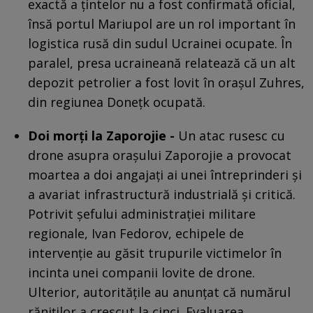
exactă a țintelor nu a fost confirmată oficial,
însă portul Mariupol are un rol important în
logistica rusă din sudul Ucrainei ocupate. În
paralel, presa ucraineană relatează că un alt
depozit petrolier a fost lovit în orașul Zuhres,
din regiunea Donețk ocupată.
Doi morți la Zaporojie -
Un atac rusesc cu
drone asupra orașului Zaporojie a provocat
moartea a doi angajați ai unei întreprinderi și
a avariat infrastructură industrială și critică.
Potrivit șefului administrației militare
regionale, Ivan Fedorov, echipele de
intervenție au găsit trupurile victimelor în
incinta unei companii lovite de drone.
Ulterior, autoritățile au anunțat că numărul
răniților a crescut la cinci. Evaluarea