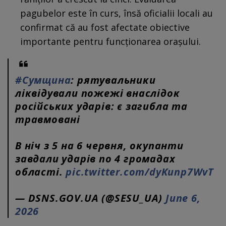
pagubelor este în curs, însă oficialii locali au
confirmat că au fost afectate obiective
importante pentru funcționarea orașului.
#Сумщина
: рятувальники
ліквідували пожежі внаслідок
російських ударів: є загибла та
травмовані
В ніч з 5 на 6 червня, окупанти
завдали ударів по 4 громадах
області.
pic.twitter.com/dyKunp7WvT
— DSNS.GOV.UA (@SESU_UA)
June 6,
2026