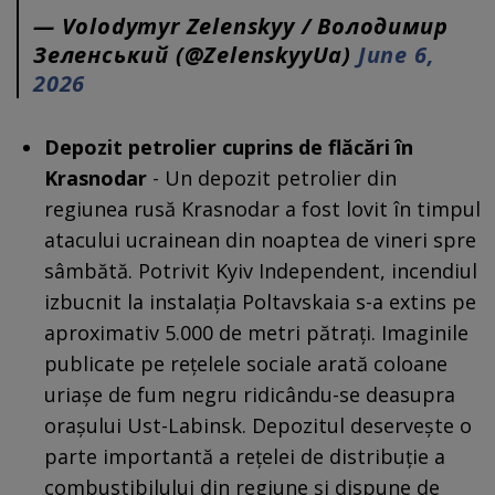
— Volodymyr Zelenskyy / Володимир
Зеленський (@ZelenskyyUa)
June 6,
2026
Depozit petrolier cuprins de flăcări în
Krasnodar
- Un depozit petrolier din
regiunea rusă Krasnodar a fost lovit în timpul
atacului ucrainean din noaptea de vineri spre
sâmbătă. Potrivit Kyiv Independent, incendiul
izbucnit la instalația Poltavskaia s-a extins pe
aproximativ 5.000 de metri pătrați. Imaginile
publicate pe rețelele sociale arată coloane
uriașe de fum negru ridicându-se deasupra
orașului Ust-Labinsk. Depozitul deservește o
parte importantă a rețelei de distribuție a
combustibilului din regiune și dispune de