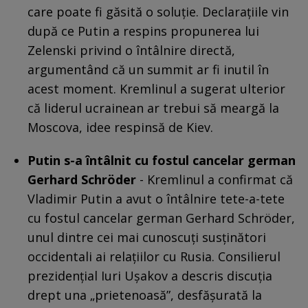
care poate fi găsită o soluție. Declarațiile vin
după ce Putin a respins propunerea lui
Zelenski privind o întâlnire directă,
argumentând că un summit ar fi inutil în
acest moment. Kremlinul a sugerat ulterior
că liderul ucrainean ar trebui să meargă la
Moscova, idee respinsă de Kiev.
Putin s-a întâlnit cu fostul cancelar german
Gerhard Schröder
- Kremlinul a confirmat că
Vladimir Putin a avut o întâlnire tete-a-tete
cu fostul cancelar german Gerhard Schröder,
unul dintre cei mai cunoscuți susținători
occidentali ai relațiilor cu Rusia. Consilierul
prezidențial Iuri Ușakov a descris discuția
drept una „prietenoasă”, desfășurată la