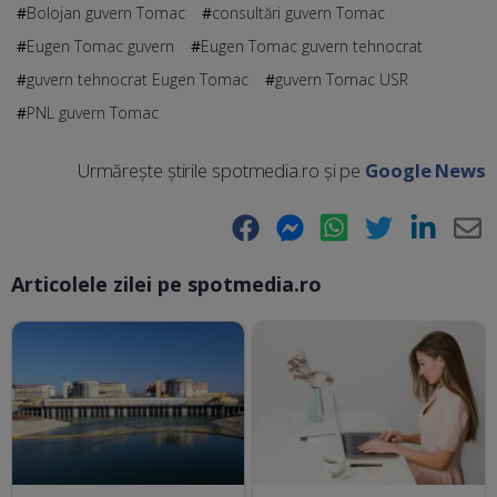
Bolojan guvern Tomac
consultări guvern Tomac
Eugen Tomac guvern
Eugen Tomac guvern tehnocrat
guvern tehnocrat Eugen Tomac
guvern Tomac USR
PNL guvern Tomac
Urmărește știrile spotmedia.ro și pe
Google News
Facebook
Messenger
WhatsApp
Twitter
LinkedIn
E-
Articolele zilei pe spotmedia.ro
Ma