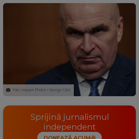
Ma
Foto: Inquam Photos / George Călin
Sprijină jurnalismul
independent
DONEAZĂ ACUM