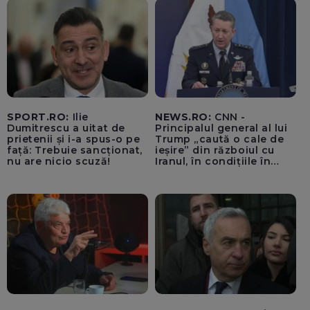
SPORT.RO:
Ilie
NEWS.RO:
CNN -
Dumitrescu a uitat de
Principalul general al lui
prietenii și i-a spus-o pe
Trump „caută o cale de
față: Trebuie sancționat,
ieșire” din războiul cu
nu are nicio scuză!
Iranul, în condițiile în
care opțiunile militare
ale SUA rămân limitate