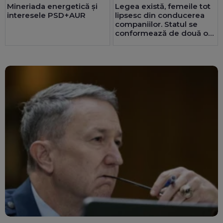
Mineriada energetică și
Legea există, femeile tot
interesele PSD+AUR
lipsesc din conducerea
companiilor. Statul se
conformează de două ori
mai bine decât privatul.
25 de consilii au doar
bărbați