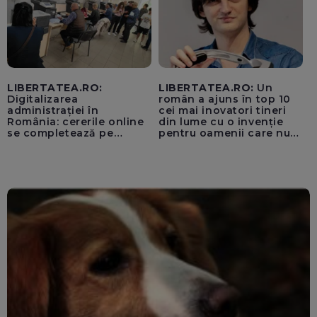
LIBERTATEA.RO:
LIBERTATEA.RO:
Un
Digitalizarea
român a ajuns în top 10
administrației în
cei mai inovatori tineri
România: cererile online
din lume cu o invenție
se completează pe
pentru oamenii care nu
calculatoarele de la
văd: „Are o misiune
ghișee
clară”