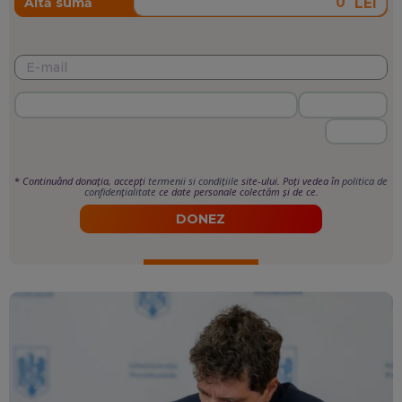
LEI
Altă sumă
*
Continuând donația, accepți
termenii si condițiile
site-ului. Poți vedea în
politica de
confidențialitate
ce date personale colectăm și de ce.
DONEZ