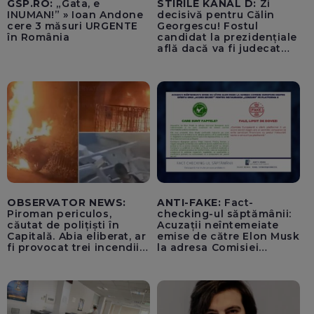
GSP.RO:
„Gata, e
STIRILE KANAL D:
Zi
INUMAN!” » Ioan Andone
decisivă pentru Călin
cere 3 măsuri URGENTE
Georgescu! Fostul
în România
candidat la prezidențiale
află dacă va fi judecat
pentru tentativă de
lovitură de stat
OBSERVATOR NEWS:
ANTI-FAKE:
Fact-
Piroman periculos,
checking-ul săptămânii:
căutat de polițiști în
Acuzații neîntemeiate
Capitală. Abia eliberat, ar
emise de către Elon Musk
fi provocat trei incendii
la adresa Comisiei
într-o noapte
Europene despre oferta
unui „acord secret”
pentru instaurarea
„cenzurii” pe platforma X