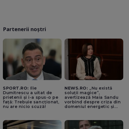
Partenerii noștri
SPORT.RO:
Ilie
NEWS.RO:
„Nu există
Dumitrescu a uitat de
soluții magice”,
prietenii și i-a spus-o pe
avertizează Maia Sandu
față: Trebuie sancționat,
vorbind despre criza din
nu are nicio scuză!
domeniul energetic și
hidrologic. Ea îndeamnă
populația să facă
economii: „Altfel vom
plăti tarife foarte mari”