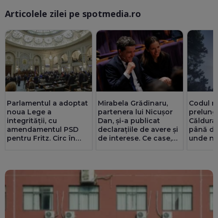
Articolele zilei pe spotmedia.ro
Ma
Parlamentul a adoptat
Mirabela Grădinaru,
Codul ro
noua Lege a
partenera lui Nicușor
prelungi
integrității, cu
Dan, și-a publicat
Căldura
amendamentul PSD
declarațiile de avere și
până du
pentru Fritz. Circ în
de interese. Ce case,
unde ne
Senat cu amante și
terenuri, datorii și
furtunil
parteneriate gay
salariu are la Dacia