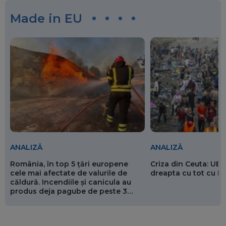
Made in EU
ANALIZĂ
ANALIZĂ
România, în top 5 țări europene
Criza din Ceuta: UE 
cele mai afectate de valurile de
dreapta cu tot cu 
căldură. Incendiile și canicula au
produs deja pagube de peste 3
miliarde de euro