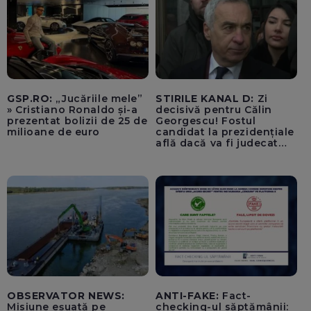
GSP.RO:
„Jucăriile mele”
STIRILE KANAL D:
Zi
» Cristiano Ronaldo și-a
decisivă pentru Călin
prezentat bolizii de 25 de
Georgescu! Fostul
milioane de euro
candidat la prezidențiale
află dacă va fi judecat
pentru tentativă de
lovitură de stat
OBSERVATOR NEWS:
ANTI-FAKE:
Fact-
Misiune eșuată pe
checking-ul săptămânii: