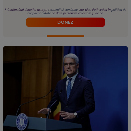
*
Continuând donația, accepți
termenii si condițiile
site-ului. Poți vedea în
politica de
confidențialitate
ce date personale colectăm și de ce.
DONEZ