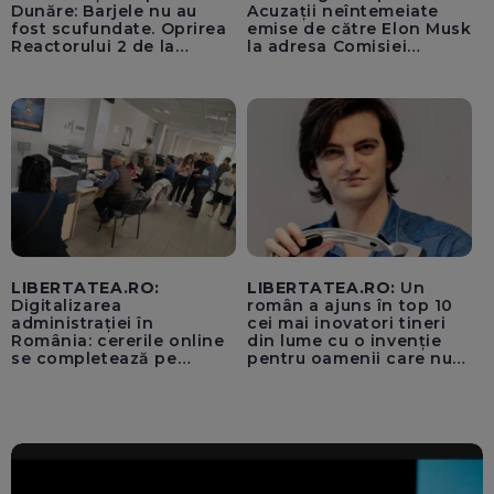
Dunăre: Barjele nu au
Acuzații neîntemeiate
fost scufundate. Oprirea
emise de către Elon Musk
Reactorului 2 de la
la adresa Comisiei
Cernavodă, inevitabilă
Europene despre oferta
unui „acord secret”
pentru instaurarea
„cenzurii” pe platforma X
LIBERTATEA.RO:
LIBERTATEA.RO:
Un
Digitalizarea
român a ajuns în top 10
administrației în
cei mai inovatori tineri
România: cererile online
din lume cu o invenție
se completează pe
pentru oamenii care nu
calculatoarele de la
văd: „Are o misiune
ghișee
clară”