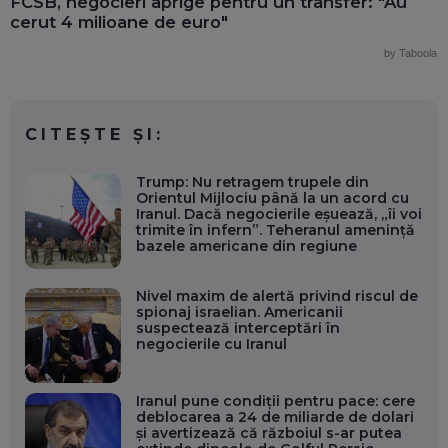
FCSB, negocieri aprige pentru un transfer: "Au
cerut 4 milioane de euro"
by Taboola
CITEȘTE ȘI:
Trump: Nu retragem trupele din
Orientul Mijlociu până la un acord cu
Iranul. Dacă negocierile eșuează, „îi voi
trimite în infern”. Teheranul amenință
bazele americane din regiune
Nivel maxim de alertă privind riscul de
spionaj israelian. Americanii
suspectează interceptări în
negocierile cu Iranul
Iranul pune condiții pentru pace: cere
deblocarea a 24 de miliarde de dolari
și avertizează că războiul s-ar putea