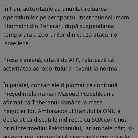
În Iran, autoritățile au anunțat reluarea
operațiunilor pe aeroportul internațional Imam
Khomeini din Teheran, după suspendarea
temporară a zborurilor din cauza atacurilor
israeliene.
Presa iraniană, citată de AFP, relatează că
activitatea aeroportului a revenit la normal.
În paralel, contactele diplomatice continuă.
Președintele iranian Masoud Pezeshkian a
afirmat că Teheranul rămâne la masa
negocierilor. Ambasadorul Iranului la ONU a
declarat că discuțiile indirecte cu SUA continuă
prin intermediul Pakistanului, iar ambele părți și-
au exprimat speranța că negocierile vor duce la