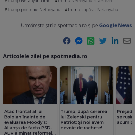
Trump Netanyahu Iran
Trump Netanyahu Israel Iran
Trump prietenie Netanyahu
Trump supărat Netanyahu
Urmărește știrile spotmedia.ro și pe
Google News
Facebook
Messenger
WhatsApp
Twitter
LinkedIn
E-
Articolele zilei pe spotmedia.ro
Ma
Atac frontal al lui
Trump, după cererea
Președi
Bolojan înainte de
lui Zelenski pentru
se rușin
evaluarea Moody’s:
Patriot: Și noi avem
acum pr
Alianța de facto PSD-
nevoie de rachete!
AUR a minat reformele