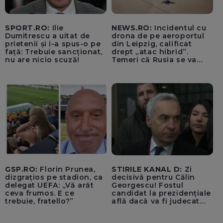
SPORT.RO:
Ilie
NEWS.RO:
Incidentul cu
Dumitrescu a uitat de
drona de pe aeroportul
prietenii și i-a spus-o pe
din Leipzig, calificat
față: Trebuie sancționat,
drept „atac hibrid”.
nu are nicio scuză!
Temeri că Rusia se va
amesteca în alegerile din
Germania. Un oficial
neagă informațiile că
avioanele ucrainene din
apropierea dronei ar fi
fost încărcate cu muniție
GSP.RO:
Florin Prunea,
STIRILE KANAL D:
Zi
dizgrațios pe stadion, ca
decisivă pentru Călin
delegat UEFA: „Vă arăt
Georgescu! Fostul
ceva frumos. E ce
candidat la prezidențiale
trebuie, fratello?”
află dacă va fi judecat
pentru tentativă de
lovitură de stat