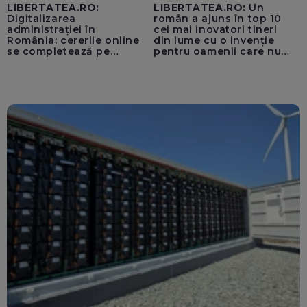
LIBERTATEA.RO:
LIBERTATEA.RO:
Un
Digitalizarea
român a ajuns în top 10
administrației în
cei mai inovatori tineri
România: cererile online
din lume cu o invenție
se completează pe
pentru oamenii care nu
calculatoarele de la
văd: „Are o misiune
ghișee
clară”