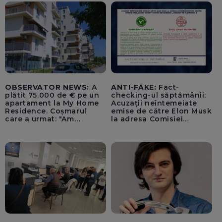
OBSERVATOR NEWS:
A
ANTI-FAKE:
Fact-
plătit 75.000 de € pe un
checking-ul săptămânii:
apartament la My Home
Acuzații neîntemeiate
Residence. Coșmarul
emise de către Elon Musk
care a urmat: "Am
la adresa Comisiei
început să tremur"
Europene despre oferta
unui „acord secret”
pentru instaurarea
„cenzurii” pe platforma X