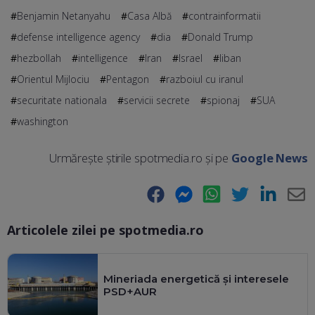
Benjamin Netanyahu
Casa Albă
contrainformatii
defense intelligence agency
dia
Donald Trump
hezbollah
intelligence
Iran
Israel
liban
Orientul Mijlociu
Pentagon
razboiul cu iranul
securitate nationala
servicii secrete
spionaj
SUA
washington
Urmărește știrile spotmedia.ro și pe
Google News
Facebook
Messenger
WhatsApp
Twitter
LinkedIn
E-
Articolele zilei pe spotmedia.ro
Ma
Mineriada energetică și interesele
PSD+AUR