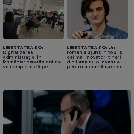
„cenzurii” pe platforma X
LIBERTATEA.RO:
LIBERTATEA.RO:
Un
Digitalizarea
român a ajuns în top 10
administrației în
cei mai inovatori tineri
România: cererile online
din lume cu o invenție
se completează pe
pentru oamenii care nu
calculatoarele de la
văd: „Are o misiune
ghișee
clară”