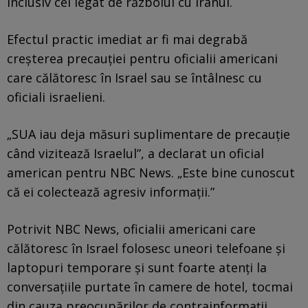
inclusiv cel legat de războiul cu Iranul.
Efectul practic imediat ar fi mai degrabă
creșterea precauției pentru oficialii americani
care călătoresc în Israel sau se întâlnesc cu
oficiali israelieni.
„SUA iau deja măsuri suplimentare de precauție
când vizitează Israelul”, a declarat un oficial
american pentru NBC News. „Este bine cunoscut
că ei colectează agresiv informații.”
Potrivit NBC News, oficialii americani care
călătoresc în Israel folosesc uneori telefoane și
laptopuri temporare și sunt foarte atenți la
conversațiile purtate în camere de hotel, tocmai
din cauza preocupărilor de contrainformații.