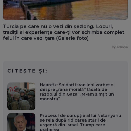
Turcia pe care nu o vezi din șezlong. Locuri,
tradiții și experiențe care-ți vor schimba complet
felul în care vezi țara (Galerie foto)
by Taboola
CITEȘTE ȘI:
Haaretz: Soldați israelieni vorbesc
despre „rana morală” lăsată de
războiul din Gaza: „M-am simțit un
monstru”
Procesul de corupție al lui Netanyahu
se reia după ridicarea stării de
urgență din Israel. Trump cere
grațierea