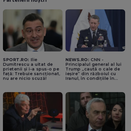
SPORT.RO:
Ilie
NEWS.RO:
CNN -
Dumitrescu a uitat de
Principalul general al lui
prietenii și i-a spus-o pe
Trump „caută o cale de
față: Trebuie sancționat,
ieșire” din războiul cu
nu are nicio scuză!
Iranul, în condițiile în
care opțiunile militare
ale SUA rămân limitate