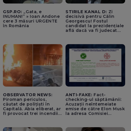
GSP.RO:
„Gata, e
STIRILE KANAL D:
Zi
INUMAN!” » Ioan Andone
decisivă pentru Călin
cere 3 măsuri URGENTE
Georgescu! Fostul
în România
candidat la prezidențiale
află dacă va fi judecat
pentru tentativă de
lovitură de stat
OBSERVATOR NEWS:
ANTI-FAKE:
Fact-
Piroman periculos,
checking-ul săptămânii:
căutat de polițiști în
Acuzații neîntemeiate
Capitală. Abia eliberat, ar
emise de către Elon Musk
fi provocat trei incendii
la adresa Comisiei
într-o noapte
Europene despre oferta
unui „acord secret”
pentru instaurarea