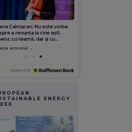
ana Olar, românca de la Google
re demonstrează că diaspora
ate schimba România
ește articolul
powered by
UROPEAN
USTAINABLE ENERGY
EEK