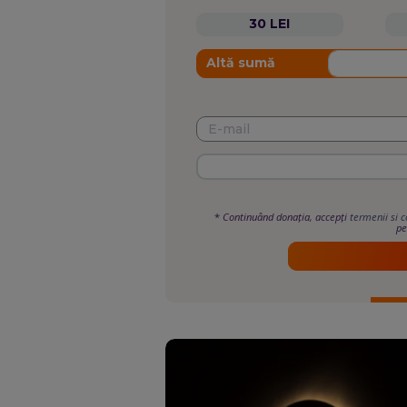
30 LEI
Altă sumă
*
Continuând donația, accepți
termenii si c
pe