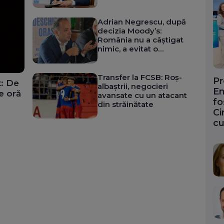
electoral. Ce spune
despre aderarea la euro
Adrian Negrescu, după
decizia Moody’s:
România nu a câștigat
nimic, a evitat o
pierdere. „Nu e în junk,
dar plătește deja ca și
cum ar fi”
Transfer la FCSB: Roș-
Pr
t: De
albaștrii, negocieri
En
e oră
avansate cu un atacant
fo
din străinătate
Ci
cu