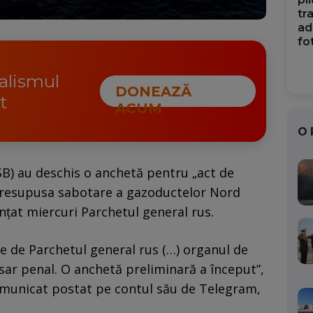
tr
ad
fo
nalismul
DONEAZĂ
t
ACUM
O
FSB) au deschis o anchetă pentru „act de
presupusa sabotare a gazoductelor Nord
nţat miercuri Parchetul general rus.
e de Parchetul general rus (…) organul de
sar penal. O anchetă preliminară a început”,
comunicat postat pe contul său de Telegram,