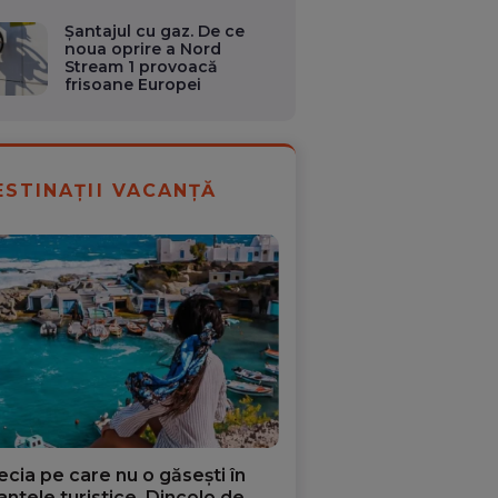
Șantajul cu gaz. De ce
noua oprire a Nord
Stream 1 provoacă
frisoane Europei
ESTINAȚII VACANȚĂ
ecia pe care nu o găsești în
iantele turistice. Dincolo de