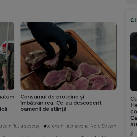
C
imatum
Consumul de proteine și
Cu
îmbătrânirea. Ce-au descoperit
He
ică
oamenii de știință
co
Ce
au
tream Rusia sabotaj
terorism internațional Nord Stream