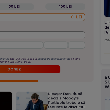
50 LEI
100 LEI
LEI
Di
ca
po
Cit
ondițiile
site-ului. Poți vedea în
politica de confidențialitate
ce date
rsonale colectăm și de ce.
DONEZ
E
S
W
Nicușor Dan, după
decizia Moody’s:
Partidele trebuie să
renunțe la discursul