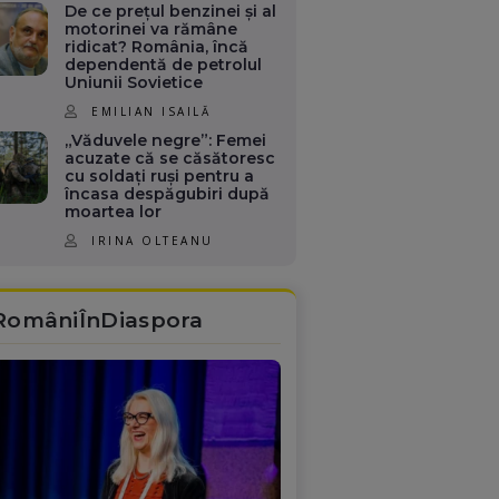
De ce prețul benzinei și al
motorinei va rămâne
ridicat? România, încă
dependentă de petrolul
Uniunii Sovietice
EMILIAN ISAILĂ
„Văduvele negre”: Femei
acuzate că se căsătoresc
cu soldați ruși pentru a
încasa despăgubiri după
moartea lor
IRINA OLTEANU
RomâniÎnDiaspora