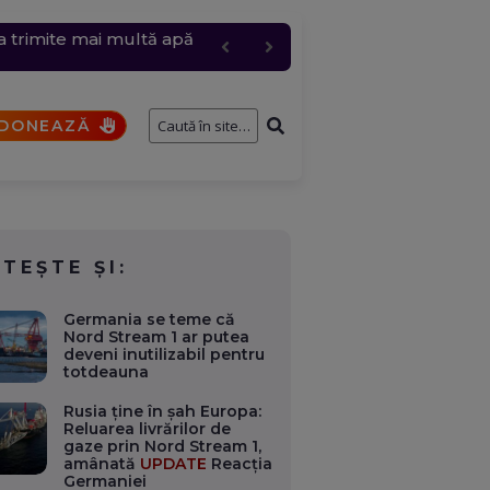
 trimite mai multă apă
e întâmplă cu cererile și
te orașe. La Avrig ard 50
onsolidarea fiscală
bire pentru „Anna”
DONEAZĂ
ITEȘTE ȘI:
Germania se teme că
Nord Stream 1 ar putea
deveni inutilizabil pentru
totdeauna
Rusia ține în șah Europa:
Reluarea livrărilor de
gaze prin Nord Stream 1,
amânată
UPDATE
Reacția
Germaniei