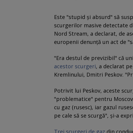
Este "stupid şi absurd" să susp
scurgerilor masive detectate d
Nord Stream, a declarat, de as
europenii denunţă un act de "s
"Era destul de previzibil" că un
acestor scurgeri
, a declarat p
Kremlinului, Dmitri Peskov. "Pre
Potrivit lui Peskov, aceste scu
"problematice" pentru Moscova
cu gaz (rusesc), iar gazul ruse
pe cale să se scurgă", şi-a expr
Trei scurgeri de gaz
din conduc