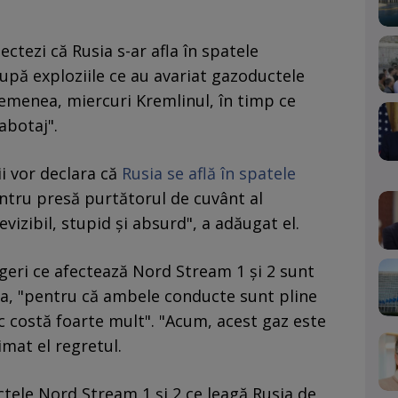
ectezi că Rusia s-ar afla în spatele
upă exploziile ce au avariat gazoductele
emenea, miercuri Kremlinul, în timp ce
abotaj".
ii vor declara că
Rusia se află în spatele
entru presă purtătorul de cuvânt al
vizibil, stupid şi absurd", a adăugat el.
rgeri ce afectează Nord Stream 1 şi 2 sunt
, "pentru că ambele conducte sunt pline
sc costă foarte mult". "Acum, acest gaz este
imat el regretul.
tele Nord Stream 1 şi 2 ce leagă Rusia de