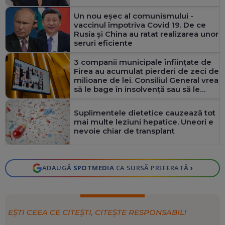
Un nou eșec al comunismului -
vaccinul împotriva Covid 19. De ce
Rusia și China au ratat realizarea unor
seruri eficiente
3 companii municipale înființate de
Firea au acumulat pierderi de zeci de
milioane de lei. Consiliul General vrea
să le bage în insolvență sau să le
dizolve
Suplimentele dietetice cauzează tot
mai multe leziuni hepatice. Uneori e
nevoie chiar de transplant
›
ADAUGĂ
SPOTMEDIA
CA SURSĂ PREFERATĂ
EȘTI CEEA CE CITEȘTI, CITEȘTE RESPONSABIL!