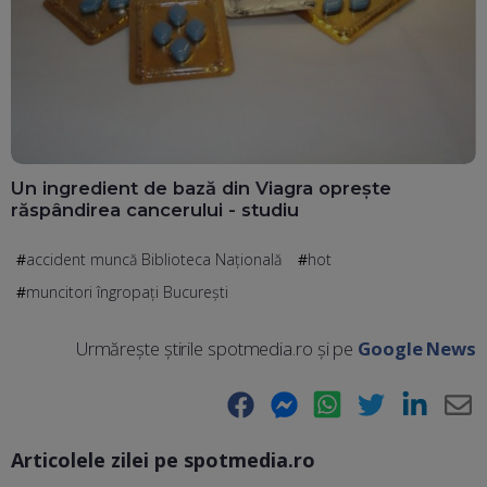
Un ingredient de bază din Viagra oprește
răspândirea cancerului - studiu
accident muncă Biblioteca Naţională
hot
muncitori îngropaţi Bucureşti
Urmărește știrile spotmedia.ro și pe
Google News
Facebook
Messenger
WhatsApp
Twitter
LinkedIn
E-
Articolele zilei pe spotmedia.ro
Ma