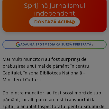
Sprijină jurnalismul
independent
DONEAZĂ ACUM
›
ADAUGĂ
SPOTMEDIA
CA SURSĂ PREFERATĂ
Mai mulţi muncitori au fost surprinşi de
prăbuşirea unui mal de pământ în centrul
Capitalei, în zona Biblioteca Naţională –
Ministerul Culturii.
Doi dintre muncitori au fost scoși morți de sub
pământ, iar alți patru au fost transportați la
spital, a anunțat Inspectoratul pentru Situații de