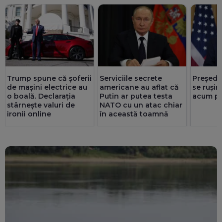
Trump spune că șoferii
Serviciile secrete
Președi
de mașini electrice au
americane au aflat că
se rușin
o boală. Declarația
Putin ar putea testa
acum pr
stârnește valuri de
NATO cu un atac chiar
ironii online
în această toamnă