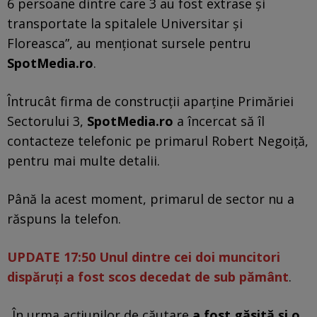
6 persoane dintre care 3 au fost extrase și
transportate la spitalele Universitar și
Floreasca”, au menționat sursele pentru
SpotMedia.ro
.
Întrucât firma de construcții aparține Primăriei
Sectorului 3,
SpotMedia.ro
a încercat să îl
contacteze telefonic pe primarul Robert Negoiță,
pentru mai multe detalii.
Până la acest moment, primarul de sector nu a
răspuns la telefon.
UPDATE 17:50 Unul dintre cei doi muncitori
dispăruți a fost scos decedat de sub pământ
.
„În urma acțiunilor de căutare
a fost găsită și o