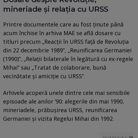
mineriade și relația cu URSS
Printre documentele care au fost ținute până
acum închise în arhiva MAE se află dosare cu
titluri precum „Reacții în URSS față de Revoluția
din 22 decembrie 1989”, „Reunificarea Germaniei
(1990)”, „Relații bilaterale în legătură cu ex-regele
Mihai” sau „Tratat de colaborare, bună
vecinătate și amiciție cu URSS”.
Arhivele acoperă unele dintre cele mai sensibile
episoade ale anilor ’90: alegerile din mai 1990,
mineriadele, prăbușirea URSS, reunificarea
Germaniei și vizita Regelui Mihai din 1992.
ADVERTISING