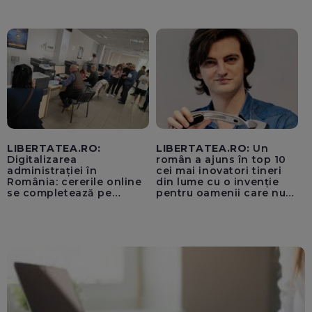
vacanță
Europene despre oferta
unui „acord secret”
pentru instaurarea
„cenzurii” pe platforma X
LIBERTATEA.RO:
LIBERTATEA.RO:
Un
Digitalizarea
român a ajuns în top 10
administrației în
cei mai inovatori tineri
România: cererile online
din lume cu o invenție
se completează pe
pentru oamenii care nu
calculatoarele de la
văd: „Are o misiune
ghișee
clară”