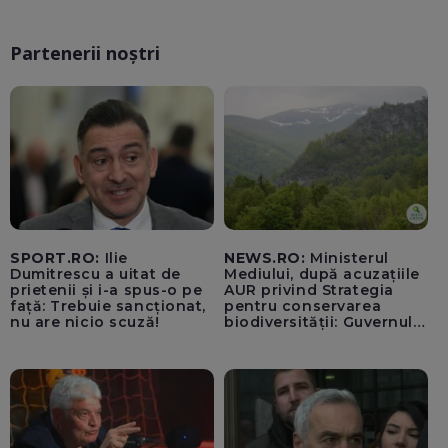
Partenerii noștri
SPORT.RO:
Ilie
NEWS.RO:
Ministerul
Dumitrescu a uitat de
Mediului, după acuzațiile
prietenii și i-a spus-o pe
AUR privind Strategia
față: Trebuie sancționat,
pentru conservarea
nu are nicio scuză!
biodiversității: Guvernul a
aprobat încă din 2022 o
alocare maximă de
500.000 de lei/ Costul
total - 373.600 de lei a
acoperit întregul studiu
tehnic, structurat în opt
activită