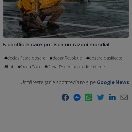
5 conflicte care pot isca un război mondial
declasificare dosare
dosar Revoluție
dosare clasificate
hot
Oana Țoiu
Oana Țoiu ministru de Externe
Urmărește știrile spotmedia.ro și pe
Google News
Facebook
Messenger
WhatsApp
Twitter
LinkedIn
E-
Ma