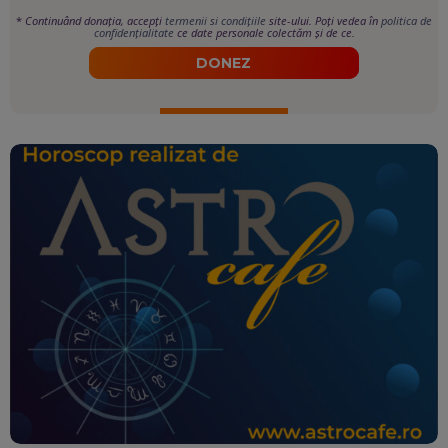
*
Continuând donația, accepți
termenii si condițiile
site-ului. Poți vedea în
politica de
confidențialitate
ce date personale colectăm și de ce.
DONEZ