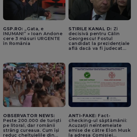
GSP.RO:
„Gata, e
STIRILE KANAL D:
Zi
INUMAN!” » Ioan Andone
decisivă pentru Călin
cere 3 măsuri URGENTE
Georgescu! Fostul
în România
candidat la prezidențiale
află dacă va fi judecat
pentru tentativă de
lovitură de stat
OBSERVATOR NEWS:
ANTI-FAKE:
Fact-
Peste 200.000 de turiști
checking-ul săptămânii:
pe litoral, dar românii
Acuzații neîntemeiate
strâng cureaua. Cum își
emise de către Elon Musk
reduc cheltuielile din
la adresa Comisiei