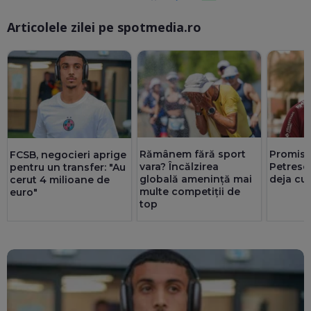
Articolele zilei pe spotmedia.ro
Ma
Rămânem fără sport
Promisi
FCSB, negocieri aprige
vara? Încălzirea
Petrescu
pentru un transfer: "Au
globală amenință mai
deja cu
cerut 4 milioane de
multe competiții de
euro"
top