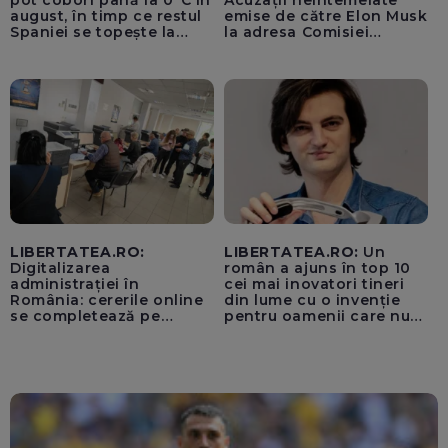
pot coborî până la 0°C în
Acuzații neîntemeiate
august, în timp ce restul
emise de către Elon Musk
Spaniei se topește la
la adresa Comisiei
40°C
Europene despre oferta
unui „acord secret”
pentru instaurarea
„cenzurii” pe platforma X
LIBERTATEA.RO:
LIBERTATEA.RO:
Un
Digitalizarea
român a ajuns în top 10
administrației în
cei mai inovatori tineri
România: cererile online
din lume cu o invenție
se completează pe
pentru oamenii care nu
calculatoarele de la
văd: „Are o misiune
ghișee
clară”