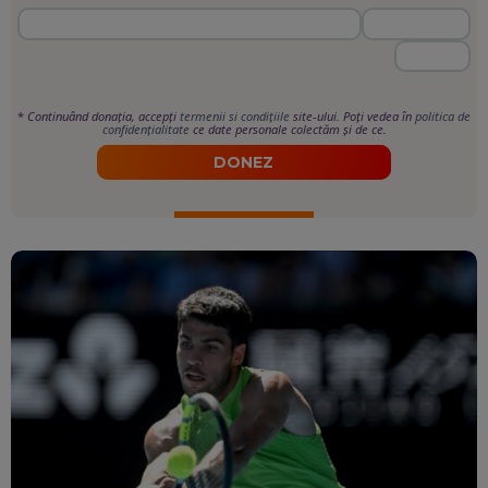
*
Continuând donația, accepți
termenii si condițiile
site-ului. Poți vedea în
politica de
confidențialitate
ce date personale colectăm și de ce.
DONEZ