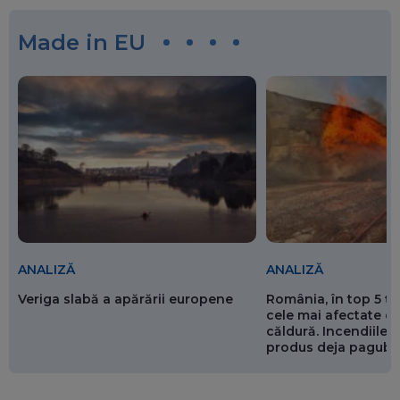
Made in EU
ANALIZĂ
ANALIZĂ
Veriga slabă a apărării europene
România, în top 5 ț
cele mai afectate de
căldură. Incendiile ș
produs deja pagube
miliarde de euro