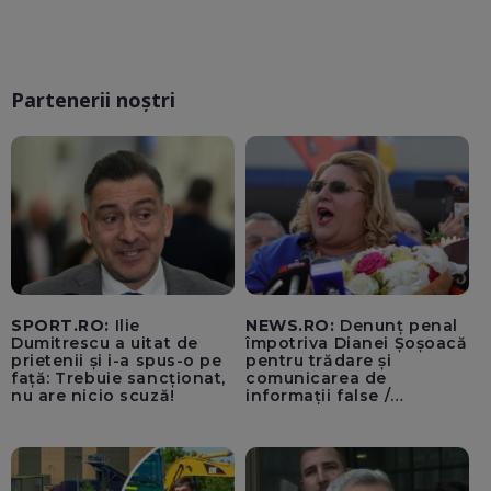
Partenerii noștri
SPORT.RO:
Ilie
NEWS.RO:
Denunț penal
Dumitrescu a uitat de
împotriva Dianei Șoșoacă
prietenii și i-a spus-o pe
pentru trădare și
față: Trebuie sancționat,
comunicarea de
nu are nicio scuză!
informații false /
Documentul, depus la
Parchetul de pe lângă
Înalta Curte de Casație și
Justiție de Adrian
Băzăvan și Asociația