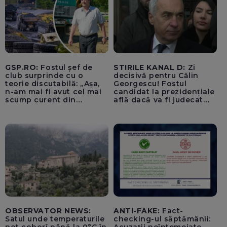
„Lupii Tricolori”
GSP.RO:
Fostul șef de
STIRILE KANAL D:
Zi
club surprinde cu o
decisivă pentru Călin
teorie discutabilă: „Așa,
Georgescu! Fostul
n-am mai fi avut cel mai
candidat la prezidențiale
scump curent din
află dacă va fi judecat
Uniunea Europeană”
pentru tentativă de
lovitură de stat
OBSERVATOR NEWS:
ANTI-FAKE:
Fact-
Satul unde temperaturile
checking-ul săptămânii: