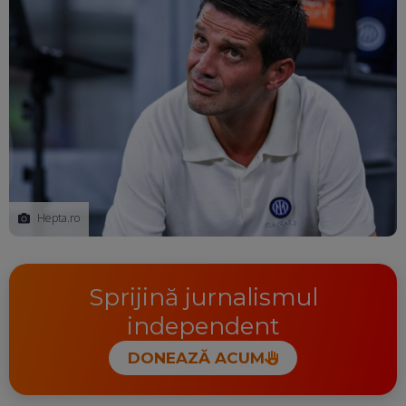
Hepta.ro
Sprijină jurnalismul
independent
DONEAZĂ ACUM