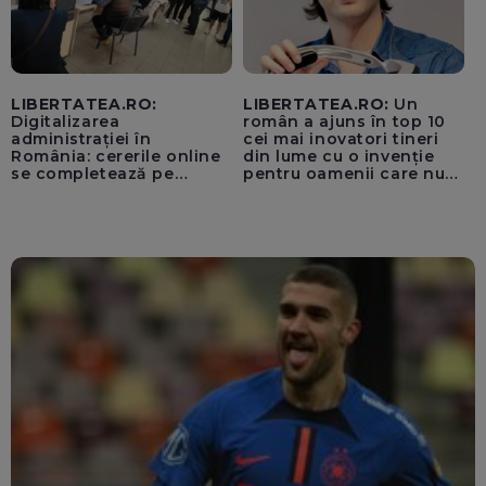
LIBERTATEA.RO:
LIBERTATEA.RO:
Un
Digitalizarea
român a ajuns în top 10
administrației în
cei mai inovatori tineri
România: cererile online
din lume cu o invenție
se completează pe
pentru oamenii care nu
calculatoarele de la
văd: „Are o misiune
ghișee
clară”