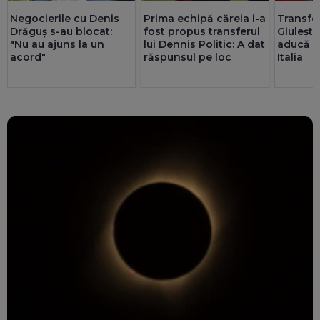
Negocierile cu Denis
Transfer
Prima echipă căreia i-a
Drăguș s-au blocat:
Giulește
fost propus transferul
"Nu au ajuns la un
aducă u
lui Dennis Politic: A dat
acord"
Italia
răspunsul pe loc