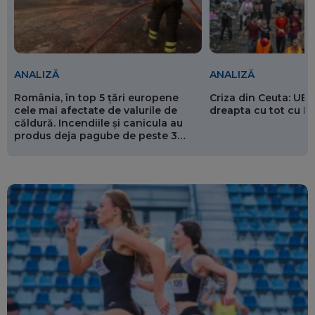
ANALIZĂ
ANALIZĂ
România, în top 5 țări europene
Criza din Ceuta: UE 
cele mai afectate de valurile de
dreapta cu tot cu 
căldură. Incendiile și canicula au
produs deja pagube de peste 3
miliarde de euro