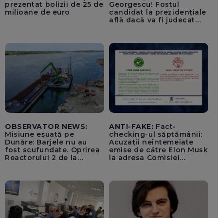
prezentat bolizii de 25 de
Georgescu! Fostul
milioane de euro
candidat la prezidențiale
află dacă va fi judecat
pentru tentativă de
lovitură de stat
OBSERVATOR NEWS:
ANTI-FAKE:
Fact-
Misiune eșuată pe
checking-ul săptămânii:
Dunăre: Barjele nu au
Acuzații neîntemeiate
fost scufundate. Oprirea
emise de către Elon Musk
Reactorului 2 de la
la adresa Comisiei
Cernavodă, inevitabilă
Europene despre oferta
unui „acord secret”
pentru instaurarea
„cenzurii” pe platforma X