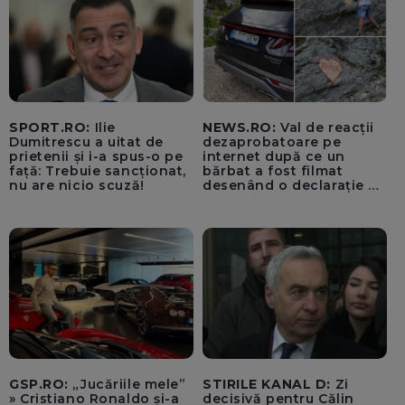
SPORT.RO:
Ilie
NEWS.RO:
Val de reacții
Dumitrescu a uitat de
dezaprobatoare pe
prietenii și i-a spus-o pe
internet după ce un
față: Trebuie sancționat,
bărbat a fost filmat
nu are nicio scuză!
desenând o declarație de
dragoste unei femei
Anna, pe o stâncă, în
zona Trasfăgărășan:
”Anna, ține-ți prostul
acasă!” - VIDEO
GSP.RO:
„Jucăriile mele”
STIRILE KANAL D:
Zi
» Cristiano Ronaldo și-a
decisivă pentru Călin