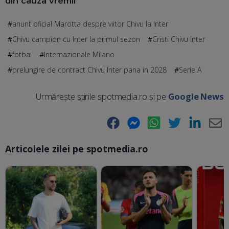
din cauza vremii
anunt oficial Marotta despre viitor Chivu la Inter
Chivu campion cu Inter la primul sezon
Cristi Chivu Inter
fotbal
Internazionale Milano
prelungire de contract Chivu Inter pana in 2028
Serie A
Urmărește știrile spotmedia.ro și pe
Google News
Facebook
Messenger
WhatsApp
Twitter
LinkedIn
E-
Articolele zilei pe spotmedia.ro
Ma