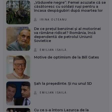
„Văduvele negre”: Femei acuzate că se
căsătoresc cu soldați ruși pentru a
încasa despăgubiri după moartea lor
IRINA OLTEANU
De ce prețul benzinei și al motorinei
va rămâne ridicat? România, încă
dependentă de petrolul Uniunii
Sovietice
EMILIAN ISAILĂ
Motive de optimism de la Bill Gates
Șah la președinte. Și nu unul 5D
EMILIAN ISAILĂ
Cu ce s-a întors Lazurca de la