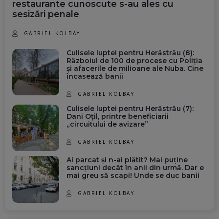
restaurante cunoscute s-au ales cu
sesizări penale
GABRIEL KOLBAY
Culisele luptei pentru Herăstrău (8):
Războiul de 100 de procese cu Poliția
și afacerile de milioane ale Nuba. Cine
încasează banii
GABRIEL KOLBAY
Culisele luptei pentru Herăstrău (7):
Dani Oțil, printre beneficiarii
„circuitului de avizare”
GABRIEL KOLBAY
Ai parcat și n-ai plătit? Mai puține
sancțiuni decât în anii din urmă. Dar e
mai greu să scapi! Unde se duc banii
GABRIEL KOLBAY