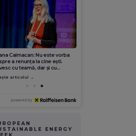
ana Olar, românca de la Google
re demonstrează că diaspora
ate schimba România
ește articolul
powered by
UROPEAN
USTAINABLE ENERGY
EEK