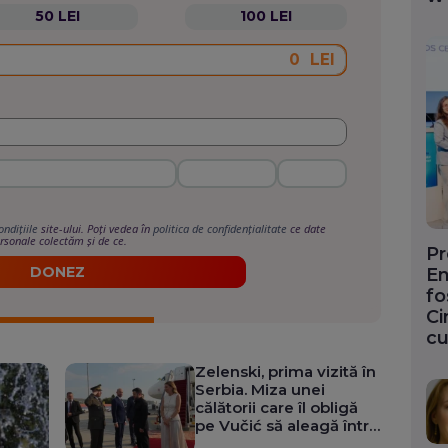
50 LEI
100 LEI
LEI
ondițiile
site-ului. Poți vedea în
politica de confidențialitate
ce date
rsonale colectăm și de ce.
Pr
DONEZ
En
fo
Ci
cu
Zelenski, prima vizită în
Serbia. Miza unei
călătorii care îl obligă
pe Vučić să aleagă între
Moscova și apropierea