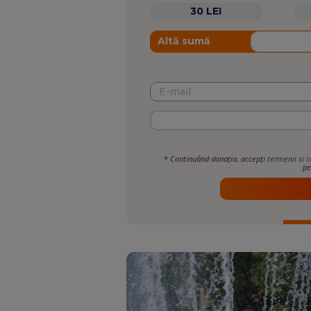
30 LEI
Altă sumă
*
Continuând donația, accepți
termenii si c
pe