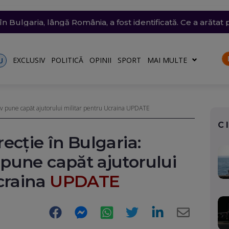
siunile SUA, să oprească atacurile care au tăiat exporturile
și vijelii. Trei Coduri galbene, temperaturi de 37 de grade
chete și drone asupra Kievului. Trei oameni, inclusiv un co
n Bulgaria, lângă România, a fost identificată. Ce a arătat 
 a aflat că drona cu explozibil din Leipzig are legătură c
EXCLUSIV
POLITICĂ
OPINII
SPORT
MAI MULTE
U
v pune capăt ajutorului militar pentru Ucraina UPDATE
C
ecție în Bulgaria:
pune capăt ajutorului
craina
UPDATE
Facebook
Messenger
WhatsApp
Twitter
LinkedIn
E-