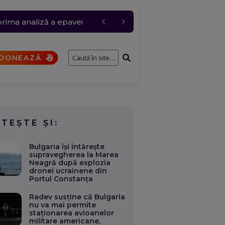
 de țiței din Kazahstan
 și rafale de peste 80
pil de patru ani, au
prima analiză a epavei
u Rusia
DONEAZĂ
ITEȘTE ȘI:
Bulgaria își întărește
supravegherea la Marea
Neagră după explozia
dronei ucrainene din
Portul Constanța
Radev susține că Bulgaria
nu va mai permite
staționarea avioanelor
militare americane,