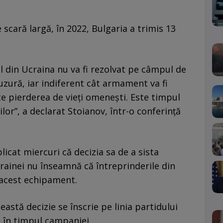
 scară largă, în 2022, Bulgaria a trimis 13
l din Ucraina nu va fi rezolvat pe câmpul de
uzură, iar indiferent cât armament va fi
te pierderea de vieți omenești. Este timpul
or”, a declarat Stoianov, într-o conferință
icat miercuri că decizia sa de a sista
rainei nu înseamnă că întreprinderile din
 acest echipament.
astă decizie se înscrie pe linia partidului
ă în timpul campaniei.