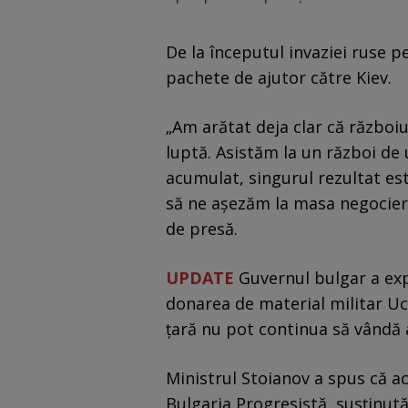
De la începutul invaziei ruse pe
pachete de ajutor către Kiev.
„Am arătat deja clar că războiu
luptă. Asistăm la un război de 
acumulat, singurul rezultat es
să ne așezăm la masa negocieril
de presă.
UPDATE
Guvernul bulgar a expl
donarea de material militar Uc
țară nu pot continua să vândă
Ministrul Stoianov a spus că ace
Bulgaria Progresistă, susținut