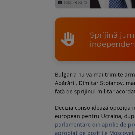
Foto: Hepta.ro
Sprijină jur
independen
Bulgaria nu va mai trimite arm
Apărării, Dimitar Stoianov, ma
față de sprijinul militar acordat
Decizia consolidează opoziția n
european pentru Ucraina, du
parlamentare din aprilie de pr
apropiat de pozițiile Moscovei.