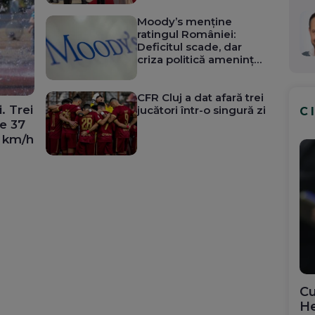
de Europa
Moody’s menține
ratingul României:
Deficitul scade, dar
criza politică amenință
consolidarea fiscală
CFR Cluj a dat afară trei
i. Trei
jucători într-o singură zi
C
e 37
0 km/h
Cu
He