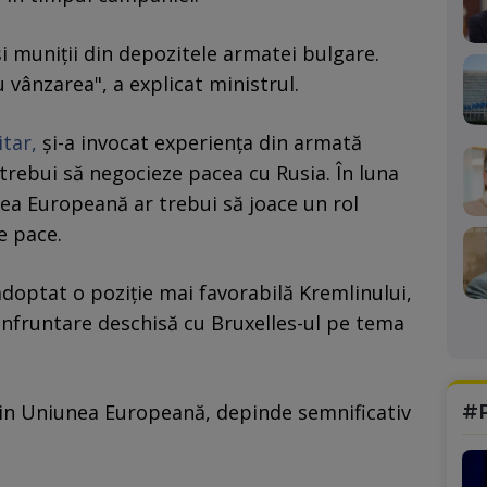
 muniții din depozitele armatei bulgare.
u vânzarea", a explicat ministrul.
itar,
și-a invocat experiența din armată
trebui să negocieze pacea cu Rusia. În luna
ea Europeană ar trebui să joace un rol
de pace.
adoptat o poziție mai favorabilă Kremlinului,
nfruntare deschisă cu Bruxelles-ul pe tema
#
din Uniunea Europeană, depinde semnificativ