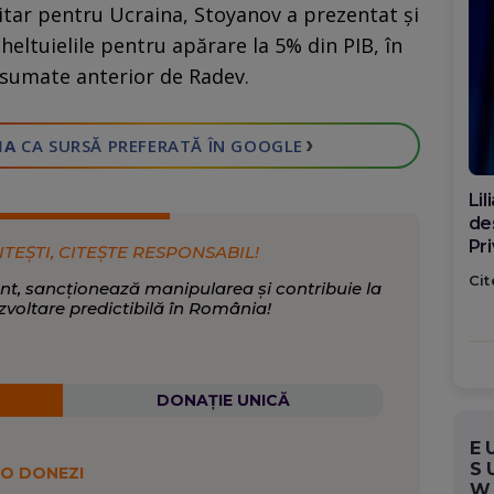
litar pentru Ucraina, Stoyanov a prezentat și
heltuielile pentru apărare la 5% din PIB, în
sumate anterior de Radev.
›
IA
CA SURSĂ PREFERATĂ
ÎN GOOGLE
Di
ca
po
ITEȘTI, CITEȘTE RESPONSABIL!
Cit
nt, sancționează manipularea și contribuie la
zvoltare predictibilă în România!
DONAȚIE UNICĂ
E
S
 O DONEZI
W