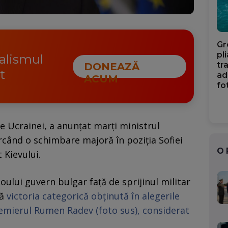
Gr
pl
nalismul
tr
DONEAZĂ
t
ad
ACUM
fo
e Ucrainei, a anunțat marți ministrul
rcând o schimbare majoră în poziția Sofiei
O
 Kievului.
oului guvern bulgar față de sprijinul militar
pă
victoria categorică obținută în alegerile
emierul Rumen Radev (foto sus), considerat