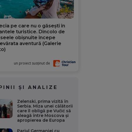
ecia pe care nu o găsești în
iantele turistice. Dincolo de
aseele obișnuite începe
evărata aventură (Galerie
to)
un proiect susținut de
PINII ȘI ANALIZE
Zelenski, prima vizită în
Serbia. Miza unei călătorii
care îl obligă pe Vučić să
aleagă între Moscova și
apropierea de Europa
Pariul Germaniei cu