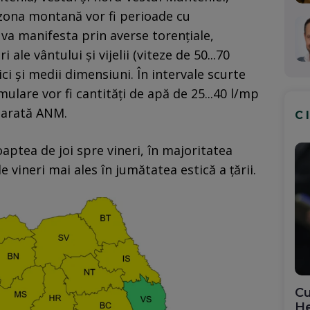
n zona montană vor fi perioade cu
 va manifesta prin averse torenţiale,
i ale vântului şi vijelii (viteze de 50...70
ci şi medii dimensiuni. În intervale scurte
mulare vor fi cantităţi de apă de 25...40 l/mp
, arată ANM.
C
oaptea de joi spre vineri, în majoritatea
e vineri mai ales în jumătatea estică a ţării.
Cu
He