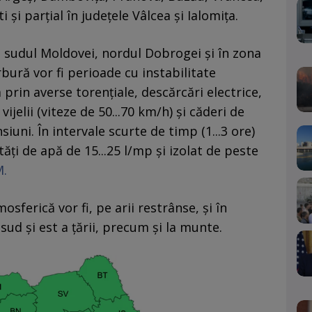
i şi parţial în judeţele Vâlcea şi Ialomiţa.
, sudul Moldovei, nordul Dobrogei şi în zona
rbură vor fi perioade cu instabilitate
prin averse torenţiale, descărcări electrice,
 vijelii (viteze de 50...70 km/h) şi căderi de
iuni. În intervale scurte de timp (1...3 ore)
ăţi de apă de 15...25 l/mp şi izolat de peste
.
osferică vor fi, pe arii restrânse, şi în
sud şi est a ţării, precum şi la munte.