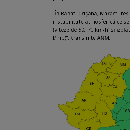
”În Banat, Crişana, Maramureş ş
instabilitate atmosferică ce se
(viteze de 50...70 km/h) şi izolat
l/mp)”, transmite ANM.