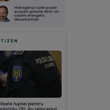
Hidrogenul curat poate
acoperi golurile dintr-un
sistem energetic
decarbonizat
ITIZEN
lisele luptei pentru
răstrău (9): Au reînceput