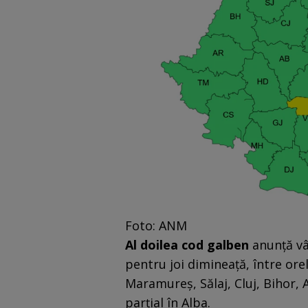
Foto: ANM
Al doilea cod galben
anunţă vâ
pentru joi dimineaţă, între orel
Maramureş, Sălaj, Cluj, Bihor, 
parţial în Alba.