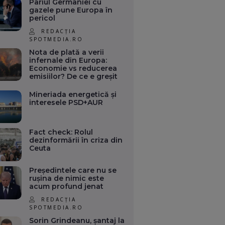
Pariul Germaniei cu
gazele pune Europa în
pericol
REDACȚIA
SPOTMEDIA.RO
Nota de plată a verii
infernale din Europa:
Economie vs reducerea
emisiilor? De ce e greșit
Mineriada energetică și
interesele PSD+AUR
Fact check: Rolul
dezinformării în criza din
Ceuta
Președintele care nu se
rușina de nimic este
acum profund jenat
REDACȚIA
SPOTMEDIA.RO
Sorin Grindeanu, șantaj la