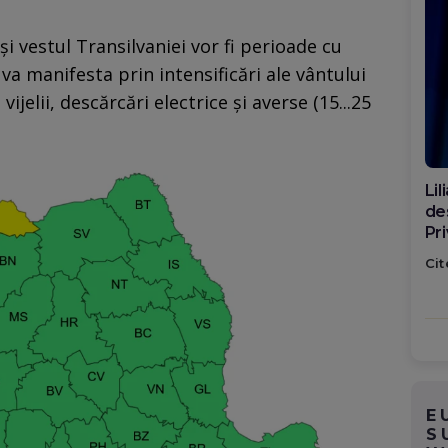
i vestul Transilvaniei vor fi perioade cu
 va manifesta prin intensificări ale vântului
 vijelii, descărcări electrice şi averse (15...25
Di
ca
po
Cit
E
S