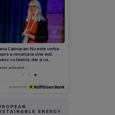
ana Olar, românca de la Google
re demonstrează că diaspora
ate schimba România
ește articolul
powered by
UROPEAN
USTAINABLE ENERGY