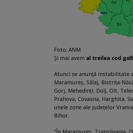
Foto: ANM
Şi mai avem
al treilea cod gal
Atunci se anunţă instabilitate 
Maramureş, Sălaj, Bistriţa-Năs
Gorj, Mehedinţi, Dolj, OIt, Te
Prahova, Covasna, Harghita, Su
unele zone ale judeţelor Vrance
Bihor.
"În Maramureş, Transilvania, Ol