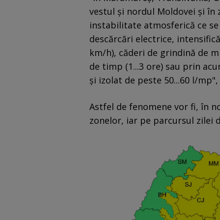
vestul şi nordul Moldovei şi î
instabilitate atmosferică ce se
descărcări electrice, intensificăr
km/h), căderi de grindină de mi
de timp (1...3 ore) sau prin acu
şi izolat de peste 50...60 l/mp"
Astfel de fenomene vor fi, în n
zonelor, iar pe parcursul zilei d