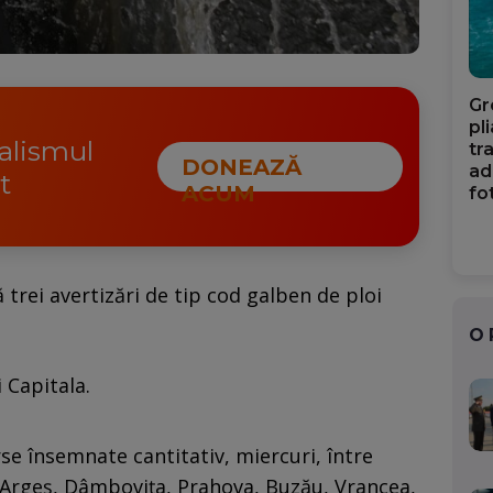
Gr
pl
nalismul
tr
DONEAZĂ
ad
t
ACUM
fo
trei avertizări de tip cod galben de ploi
O
 Capitala.
e însemnate cantitativ, miercuri, între
le Argeş, Dâmboviţa, Prahova, Buzău, Vrancea,