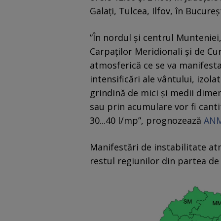
Galaţi, Tulcea, Ilfov, în Bucureşt
”În nordul şi centrul Munteniei
Carpaţilor Meridionali şi de Cu
atmosferică ce se va manifesta 
intensificări ale vântului, izolat
grindină de mici şi medii dimens
sau prin acumulare vor fi cantit
30...40 l/mp”, prognozează
ANM
Manifestări de instabilitate atm
restul regiunilor din partea de 