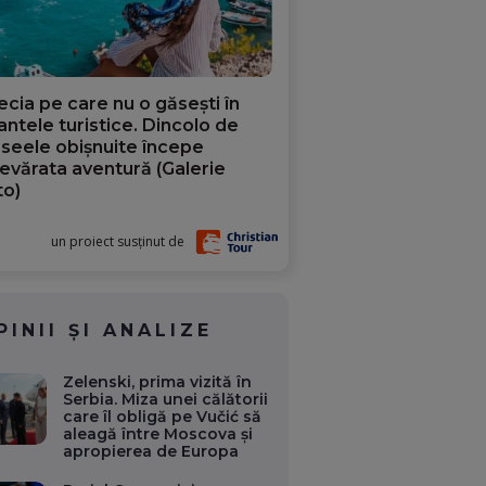
ecia pe care nu o găsești în
iantele turistice. Dincolo de
aseele obișnuite începe
evărata aventură (Galerie
to)
un proiect susținut de
PINII ȘI ANALIZE
Zelenski, prima vizită în
Serbia. Miza unei călătorii
care îl obligă pe Vučić să
aleagă între Moscova și
apropierea de Europa