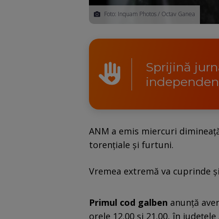
Foto: Inquam Photos / Octav Ganea
Sprijină jur
independen
ANM a emis miercuri dimineaţă 
torenţiale şi furtuni.
Vremea extremă va cuprinde şi
Primul cod galben
anunţă avers
orele 12.00 şi 21.00, în judeţe