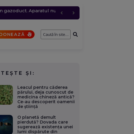
 un gazoduct. Aparatul nu
 și rafale de peste 80
pil de patru ani, au
e întâmplă cu cererile și
 trimite mai multă apă
DONEAZĂ
ITEȘTE ȘI:
Leacul pentru căderea
părului, deja cunoscut de
medicina chineză antică?
Ce-au descoperit oamenii
de știință
O planetă demult
pierdută? Dovada care
sugerează existența unei
lumi dispărute din