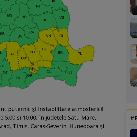
nt puternic şi instabilitate atmosferică
e 5.00 şi 10.00, în judeţele Satu Mare,
#
Arad, Timiş, Caraş-Severin, Hunedoara şi