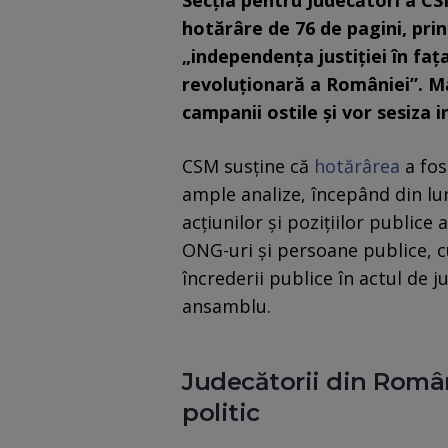
Secția pentru Judecători a CS
hotărâre de 76 de pagini, pri
„independenţa justiţiei în faţ
revoluţionară a României”. Ma
campanii ostile și vor sesiza i
CSM susține că
hotărârea
a fos
ample analize, începând din lun
acţiunilor şi poziţiilor publice 
ONG-uri şi persoane publice, c
încrederii publice în actul de ju
ansamblu.
Judecătorii din Româ
politic