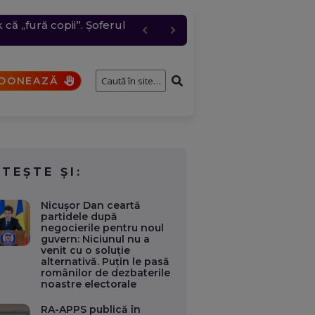
că „fură copii”. Șoferul
4 cm. Unitatea 2 câștigă
e întâmplă cu cererile și
. Când se vor vedea
pără rachete ATACMS.
DONEAZĂ
ITEȘTE ȘI:
Nicușor Dan ceartă
partidele după
negocierile pentru noul
guvern: Niciunul nu a
venit cu o soluție
alternativă. Puțin le pasă
românilor de dezbaterile
noastre electorale
RA-APPS publică în