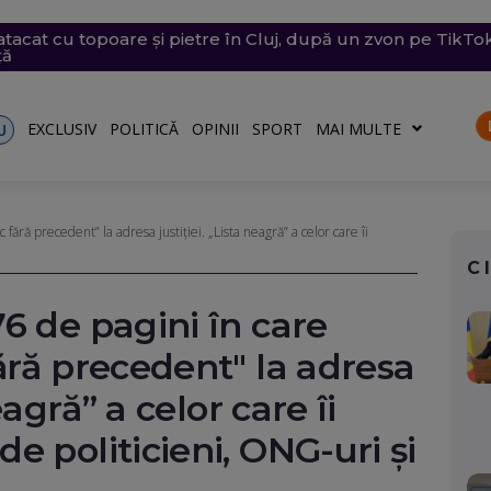
atacat cu topoare și pietre în Cluj, după un zvon pe TikTok 
fundate în Dunăre au ridicat nivelul apei la Cernavodă cu 
e săptămâna viitoare. Accesul se va face în etape. Iată ce s
are a barjelor pe Dunăre s-a încheiat după 7 ore (Video)
te la Odesa. Incendii și răniți la Belgorod. Ucraina cum
ță
acurilor asupra navelor din Marea Neagră
EXCLUSIV
POLITICĂ
OPINII
SPORT
MAI MULTE
U
ără precedent” la adresa justiției. „Lista neagră” a celor care îi
C
6 de pagini în care
ără precedent" la adresa
eagră” a celor care îi
e politicieni, ONG-uri și