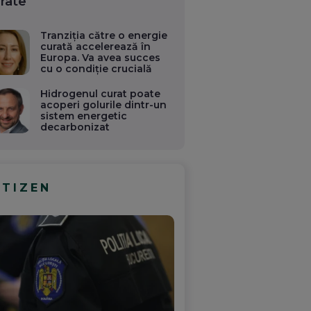
rate
Tranziția către o energie
curată accelerează în
Europa. Va avea succes
cu o condiție crucială
Hidrogenul curat poate
acoperi golurile dintr-un
sistem energetic
decarbonizat
ITIZEN