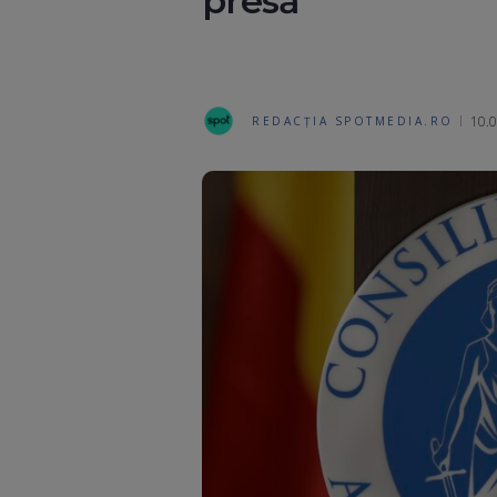
presă
10.0
REDACȚIA SPOTMEDIA.RO