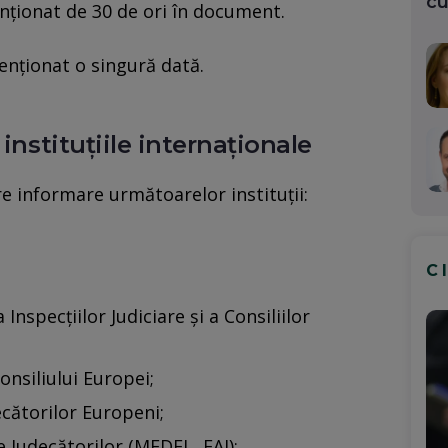
cu
enționat de 30 de ori în document.
enționat o singură dată.
instituțiile internaționale
e informare următoarelor instituții:
C
Inspecţiilor Judiciare și a Consiliilor
nsiliului Europei;
ecătorilor Europeni;
le Judecătorilor (MEDEL, EAJ);