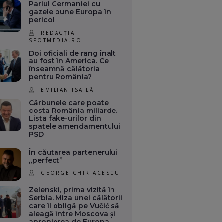
Pariul Germaniei cu
gazele pune Europa în
pericol
REDACȚIA
SPOTMEDIA.RO
Doi oficiali de rang înalt
au fost în America. Ce
înseamnă călătoria
pentru România?
EMILIAN ISAILĂ
Cărbunele care poate
costa România miliarde.
Lista fake-urilor din
spatele amendamentului
PSD
În căutarea partenerului
„perfect”
GEORGE CHIRIACESCU
Zelenski, prima vizită în
Serbia. Miza unei călătorii
care îl obligă pe Vučić să
aleagă între Moscova și
apropierea de Europa