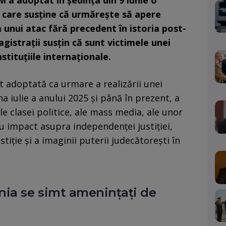
M a adoptat în ședința din 9 iunie o
n care susține că urmărește să apere
a unui atac fără precedent în istoria post-
gistrații susțin că sunt victimele unei
nstituțiile internaționale.
t adoptată ca urmare a realizării unei
a iulie a anului 2025 și până în prezent, a
ale clasei politice, ale mass media, ale unor
u impact asupra independenţei justiţiei,
stiţie şi a imaginii puterii judecătoreşti în
nia se simt amenințați de