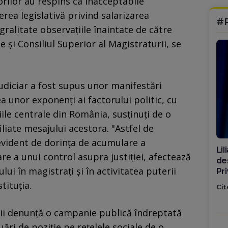
rilor au respins ca inacceptabile
erea legislativă privind salarizarea
#
gralitate observaţiile înaintate de către
ie şi Consiliul Superior al Magistraturii, se
judiciar a fost supus unor manifestări
ea unor exponenți ai factorului politic, cu
iile centrale din România, susținuți de o
iliate mesajului acestora. "Astfel de
evident de dorința de acumulare a
Di
tare a unui control asupra justiției, afectează
ca
lui în magistraţi și în activitatea puterii
po
tituția.
Cit
ții denunță o campanie publică îndreptată
uări de poziție pe rețelele sociale de o