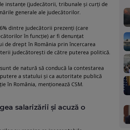
 instanțe (judecătorii, tribunale şi curţi de
nările generale ale judecătorilor.
,6% dintre judecătorii prezenți (care
ătorilor în funcție) ar fi denunţat
ui de drept în România prin încercarea
erii judecătoreşti de către puterea politică.
sunt de natură să conducă la contestarea
ca putere a statului și ca autoritate publică
tiție în România, menționează CSM.
gea salarizării și acuză o