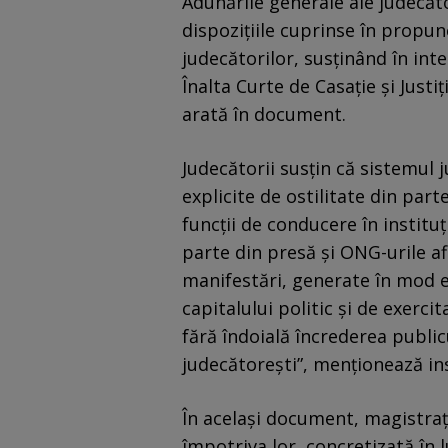
Adunările generale ale judecăto
dispoziţiile cuprinse în propun
judecătorilor, susţinând în inte
Înalta Curte de Casaţie şi Justiţ
arată în document.
Judecătorii susțin că sistemul 
explicite de ostilitate din part
funcţii de conducere în instituţ
parte din presă și ONG-urile af
manifestări, generate în mod 
capitalului politic și de exerci
fără îndoială încrederea publicu
judecătorești”, menționează ins
În același document, magistra
împotriva lor, concretizată în l