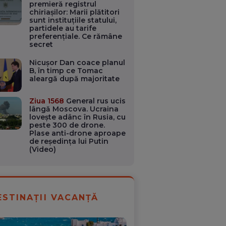
premieră registrul
chiriașilor: Marii plătitori
sunt instituțiile statului,
partidele au tarife
preferențiale. Ce rămâne
secret
Nicușor Dan coace planul
B, în timp ce Tomac
aleargă după majoritate
Ziua 1568
General rus ucis
lângă Moscova. Ucraina
lovește adânc în Rusia, cu
peste 300 de drone.
Plase anti-drone aproape
de reședința lui Putin
(Video)
ESTINAȚII VACANȚĂ