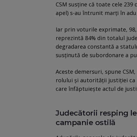
CSM susține că toate cele 239 de
apel) s-au întrunit marți în adu
Iar prin voturile exprimate, 98
reprezintă 84% din totalul judec
degradarea constantă a statul
susţinută de subordonare a put
Aceste demersuri, spune CSM, 
rolului și autorității justiției 
care înfăptuiește actul de jus
Judecătorii resping le
campanie ostilă