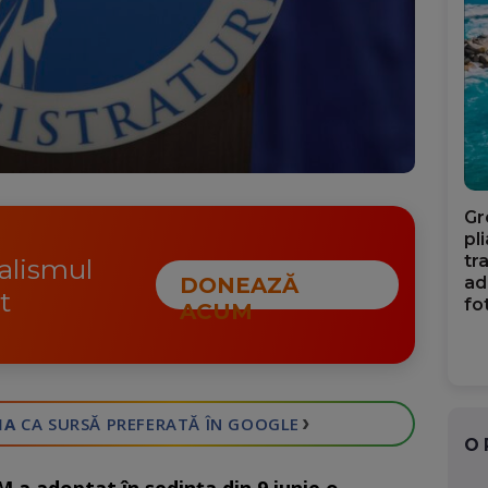
Gr
pl
tr
nalismul
ad
DONEAZĂ
t
fo
ACUM
›
IA
CA SURSĂ PREFERATĂ
ÎN GOOGLE
O