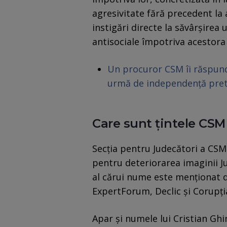
agresivitate fără precedent la a
instigări directe la săvârșirea 
antisociale împotriva acestora 
Un procuror CSM îi răspunde
urmă de independență pret
Care sunt țintele CSM
Secția pentru Judecători a CSM 
pentru deteriorarea imaginii Ju
al cărui nume este menționat de
ExpertForum, Declic și Corupți
Apar și numele lui Cristian Gh