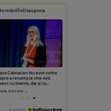
RomâniÎnDiaspora
ana Olar, românca de la Google
re demonstrează că diaspora
ate schimba România
ește articolul
powered by