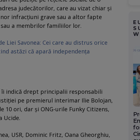
dresa judecătorilor, care au vizat chiar și
unor infracțiuni grave sau a altor fapte
E
sau a membrilor familiilor lor.
S
W
 Liei Savonea: Cei care au distrus orice
ind astăzi că apară independența
îi indică drept principalii responsabili
stiției pe premierul interimar Ilie Bolojan,
 10 ori, dar și ONG-urile Funky Citizens,
Pr
a Ucide.
En
fo
Ci
inea, USR, Dominic Fritz, Oana Gheorghiu,