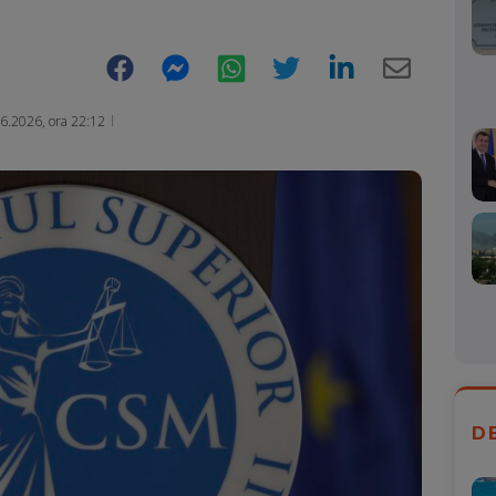
Facebook
Messenger
WhatsApp
Twitter
LinkedIn
E-
Mail
6.2026, ora 22:12
D