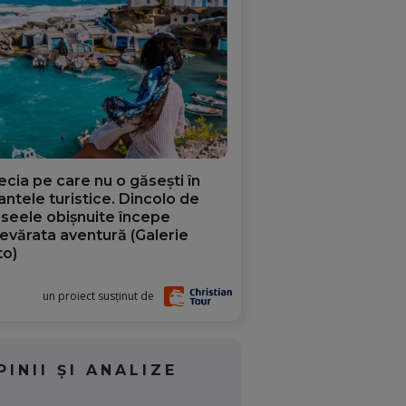
ecia pe care nu o găsești în
iantele turistice. Dincolo de
aseele obișnuite începe
evărata aventură (Galerie
to)
un proiect susținut de
PINII ȘI ANALIZE