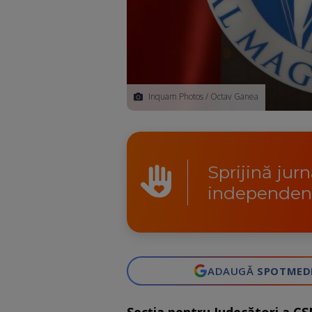
Inquam Photos / Octav Ganea
Sprijină jur
independen
ADAUGĂ
SPOTMED