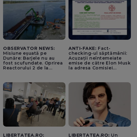
OBSERVATOR NEWS:
ANTI-FAKE:
Fact-
Misiune eșuată pe
checking-ul săptămânii:
Dunăre: Barjele nu au
Acuzații neîntemeiate
fost scufundate. Oprirea
emise de către Elon Musk
Reactorului 2 de la
la adresa Comisiei
Cernavodă, inevitabilă
Europene despre oferta
unui „acord secret”
pentru instaurarea
„cenzurii” pe platforma X
LIBERTATEA.RO:
LIBERTATEA.RO:
Un