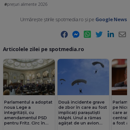
prețuri alimente 2026
Urmărește știrile spotmedia.ro și pe
Google News
Facebook
Messenger
WhatsApp
Twitter
LinkedIn
E-
Articolele zilei pe spotmedia.ro
Ma
Parlamentul a adoptat
Două incidente grave
Parlamen
noua Lege a
de zbor în care au fost
pe Nicu
integrității, cu
implicați parașutiști
care am
amendamentul PSD
MApN. Unul a rămas
central
pentru Fritz. Circ în
agățat de un avion
a fost a
Senat cu amante și
(Video)
Pîslaru: