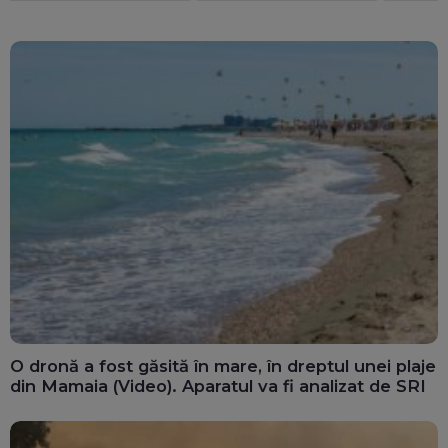
parteneriate gay
miliarde
putea fi
O dronă a fost găsită în mare, în dreptul unei plaje
din Mamaia (Video). Aparatul va fi analizat de SRI