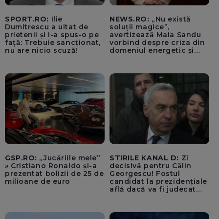
SPORT.RO:
Ilie
NEWS.RO:
„Nu există
Dumitrescu a uitat de
soluții magice”,
prietenii și i-a spus-o pe
avertizează Maia Sandu
față: Trebuie sancționat,
vorbind despre criza din
nu are nicio scuză!
domeniul energetic și
hidrologic. Ea îndeamnă
populația să facă
economii: „Altfel vom
plăti tarife foarte mari”
GSP.RO:
„Jucăriile mele”
STIRILE KANAL D:
Zi
» Cristiano Ronaldo și-a
decisivă pentru Călin
prezentat bolizii de 25 de
Georgescu! Fostul
milioane de euro
candidat la prezidențiale
află dacă va fi judecat
pentru tentativă de
lovitură de stat