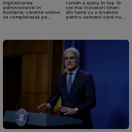
Digitalizarea
român a ajuns în top 10
administrației în
cei mai inovatori tineri
România: cererile online
din lume cu o invenție
se completează pe
pentru oamenii care nu
calculatoarele de la
văd: „Are o misiune
ghișee
clară”