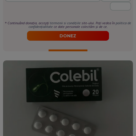
*
Continuând donația, accepți
termenii si condițiile
site-ului. Poți vedea în
politica de
confidențialitate
ce date personale colectăm și de ce.
DONEZ