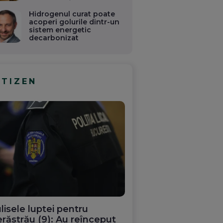
Hidrogenul curat poate
acoperi golurile dintr-un
sistem energetic
decarbonizat
ITIZEN
lisele luptei pentru
răstrău (9): Au reînceput