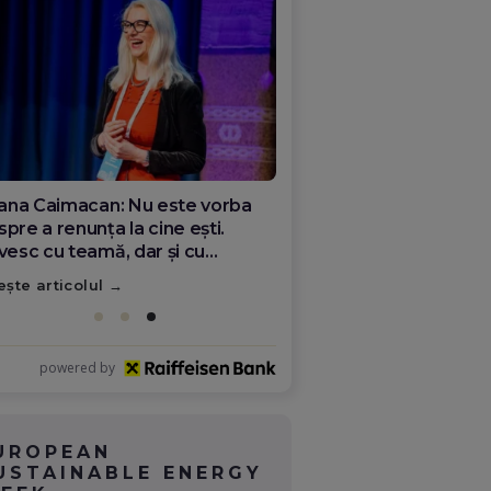
ana Olar, românca de la Google
re demonstrează că diaspora
ate schimba România
ește articolul
powered by
UROPEAN
USTAINABLE ENERGY