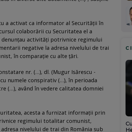
a activat ca informator al Securităţii în
ursul colaborării cu Securitatea el a
e denunţau activităţi potrivnice regimului
entarii negative la adresa nivelului de trai
C
st, în comparaţie cu alte ţări.
nstatare nr. (…), dl. (Mugur Isărescu -
, cu numele conspirativ (…), în perioada
tre (…), având în vedere calitatea domniei
uritatea, acesta a furnizat informaţii prin
rivnice regimului totalitar comunist,
Cu
adresa nivelului de trai din România sub
He