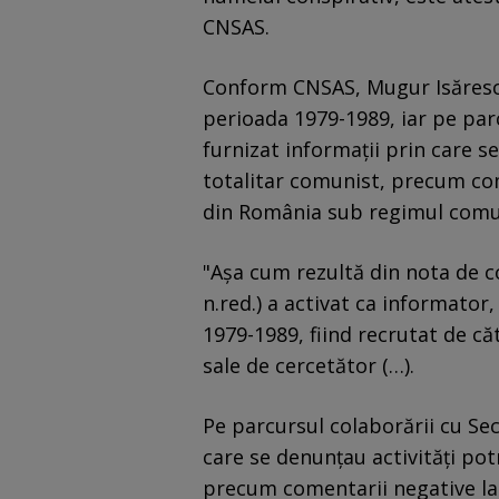
CNSAS.
Conform CNSAS, Mugur Isărescu 
perioada 1979-1989, iar pe parc
furnizat informaţii prin care s
totalitar comunist, precum com
din România sub regimul comuni
"Aşa cum rezultă din nota de co
n.red.) a activat ca informator
1979-1989, fiind recrutat de că
sale de cercetător (…).
Pe parcursul colaborării cu Sec
care se denunţau activităţi pot
precum comentarii negative la 