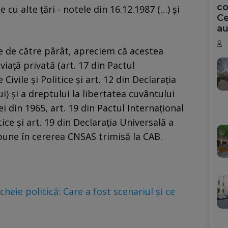
co
cu alte ţări - notele din 16.12.1987 (…) şi
Ce
au
te de către pârât, apreciem că acestea
viaţă privată (art. 17 din Pactul
Civile şi Politice şi art. 12 din Declaraţia
) şi a dreptului la libertatea cuvântului
i din 1965, art. 19 din Pactul Internaţional
tice şi art. 19 din Declaraţia Universală a
pune în cererea CNSAS trimisă la CAB.
cheie politică: Care a fost scenariul și ce