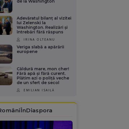
de la Washington
Adevăratul bilanț al vizitei
lui Zelenski la
Washington. Realizări și
întrebări fără răspuns
IRINA OLTEANU
Veriga slabă a apărării
europene
Căldură mare, mon cher!
Fără apă și fără curent.
Plătim azi o poliță veche
de un sfert de secol
EMILIAN ISAILĂ
RomâniÎnDiaspora