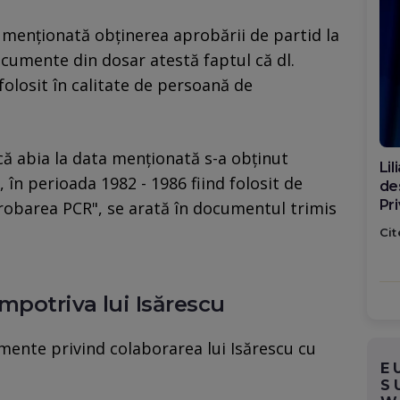
 menţionată obţinerea aprobării de partid la
ocumente din dosar atestă faptul că dl.
 folosit în calitate de persoană de
ă abia la data menţionată s-a obţinut
Di
în perioada 1982 - 1986 fiind folosit de
ca
po
robarea PCR", se arată în documentul trimis
Cit
potriva lui Isărescu
ente privind colaborarea lui Isărescu cu
E
S