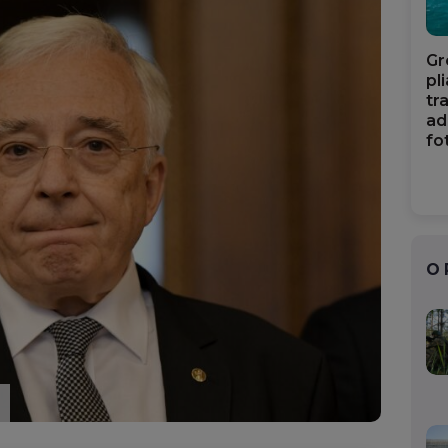
Gr
pl
tr
ad
fo
O