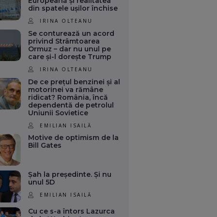
Europeană și realitatea
din spatele ușilor închise
IRINA OLTEANU
Se conturează un acord
privind Strâmtoarea
Ormuz – dar nu unul pe
care și-l dorește Trump
IRINA OLTEANU
De ce prețul benzinei și al
motorinei va rămâne
ridicat? România, încă
dependentă de petrolul
Uniunii Sovietice
EMILIAN ISAILĂ
Motive de optimism de la
Bill Gates
Șah la președinte. Și nu
unul 5D
EMILIAN ISAILĂ
Cu ce s-a întors Lazurca