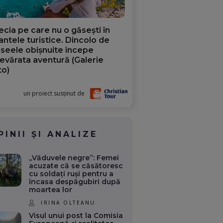
ecia pe care nu o găsești în
iantele turistice. Dincolo de
aseele obișnuite începe
evărata aventură (Galerie
to)
un proiect susținut de
PINII ȘI ANALIZE
„Văduvele negre”: Femei
acuzate că se căsătoresc
cu soldați ruși pentru a
încasa despăgubiri după
moartea lor
IRINA OLTEANU
Visul unui post la Comisia