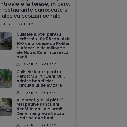
ntroalele la terase, în parc.
 restaurante cunoscute s-
 ales cu sesizări penale
GABRIEL KOLBAY
Culisele luptei pentru
Herăstrău (8): Războiul de
100 de procese cu Poliția
și afacerile de milioane
ale Nuba. Cine încasează
banii
GABRIEL KOLBAY
Culisele luptei pentru
Herăstrău (7): Dani Oțil,
printre beneficiarii
„circuitului de avizare”
GABRIEL KOLBAY
Ai parcat și n-ai plătit?
Mai puține sancțiuni
decât în anii din urmă.
Dar e mai greu să scapi!
Unde se duc banii
GABRIEL KOLBAY