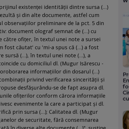
W
jinul existenţei identităţii dintre sursa (…)
 rezultă şi din alte documente, astfel cum
l observaţiilor preliminare de la pct. 5 din
tiv: document olograf semnat de (…) cu
 către ofiţer, în textul unei note a sursei
m fost căutat' cu 'mi-a spus că (…) a fost
 sursă (…), în textul unei note (…), a
coincide cu domiciliul dl. (Mugur Isărescu -
 Coroborarea informaţiilor din dosarul (…)
Pr
mbinaţii privind verificarea sincerităţii şi
En
fo
e propuse desfăşurându-se de fapt asupra dl.
Ci
iunile ofiţerilor conform cărora informaţiile
cu
ivesc evenimente la care a participat şi dl.
rifică prin sursa (…); Calitatea dl. (Mugur
rganelor de securitate, fără consemnarea
ată în diverse alte documente (…)", susţine