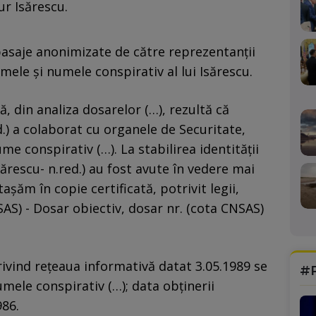
r Isărescu.
asaje anonimizate de către reprezentanţii
numele şi numele conspirativ al lui Isărescu.
, din analiza dosarelor (…), rezultă că
.) a colaborat cu organele de Securitate,
me conspirativ (…). La stabilirea identităţii
sărescu- n.red.) au fost avute în vedere mai
şăm în copie certificată, potrivit legii,
SAS) - Dosar obiectiv, dosar nr. (cota CNSAS)
privind reţeaua informativă datat 3.05.1989 se
#
ele conspirativ (…); data obţinerii
986.