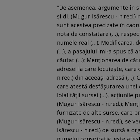
"De asemenea, argumente în spri
şi dl. (Mugur Isărescu - n.red.)
sunt acestea precizate în cadru
nota de constatare (…), respec
numele real (…); Modificarea, de
(…), a pasajului 'mi-a spus că a
căutat (…); Menţionarea de către
adresei la care locuieşte, care 
n.red.) din aceeaşi adresă (…);
care atestă desfăşurarea unei co
loialităţii sursei (…), acţiunil
(Mugur Isărescu - n.red.); Menţ
furnizate de alte surse, care pr
(Mugur Isărescu - n.red.), se ve
Isărescu - n.red.) de sursă a o
numelui conspirativ, este atest