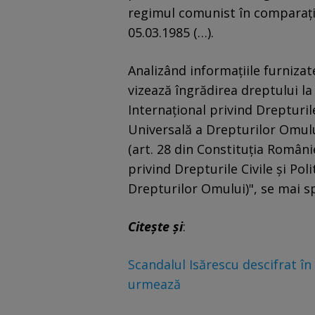
regimul comunist în comparaţie 
05.03.1985 (…).
Analizând informaţiile furniza
vizează îngrădirea dreptului la 
Internaţional privind Drepturile 
Universală a Drepturilor Omului
(art. 28 din Constituţia Românie
privind Drepturile Civile şi Poli
Drepturilor Omului)", se mai s
Citește și
:
Scandalul Isărescu descifrat în 
urmează