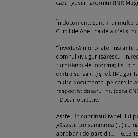
cazul guvernatorului BNR Mugu
În document, sunt mai multe p
Curţii de Apel, ca de altfel şi 
"Învederăm onoratei instanţe că
domnul (Mugur Isărescu - n.red
furnizându-le informaţii sub nu
dintre sursa (…) şi dl. (Mugur I
multe documente, pe care le ata
respectiv: dosarul nr. (cota CN
- Dosar obiectiv.
Astfel, în cuprinsul tabelului 
găseşte consemnarea (…) cu num
aprobării de partid (…) 16.03.1