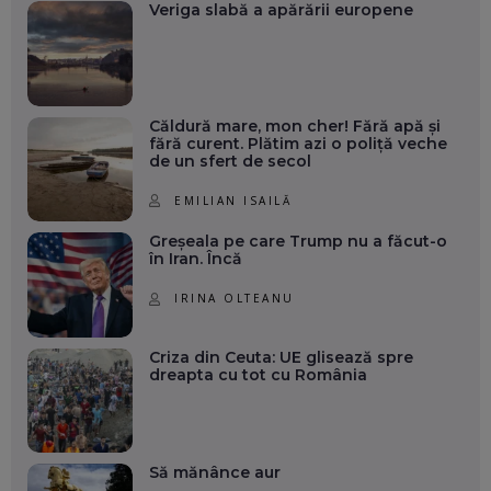
Veriga slabă a apărării europene
Căldură mare, mon cher! Fără apă și
fără curent. Plătim azi o poliță veche
de un sfert de secol
EMILIAN ISAILĂ
Greșeala pe care Trump nu a făcut-o
în Iran. Încă
IRINA OLTEANU
Criza din Ceuta: UE glisează spre
dreapta cu tot cu România
Să mănânce aur