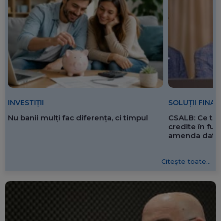
SOLUȚII FINA
INVESTIȚII
CSALB: Ce tre
Nu banii mulți fac diferența, ci timpul
credite în f
amenda dată 
Citește toate...