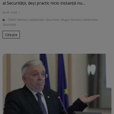
al Securității, deşi practic nicio instanţă nu…
acum 4 ani
CNSAS Isărescu colaborator Securitate
,
Mugur Isărescu colaborator
Securitate
Citește