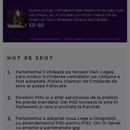
FLAVIA HUSAR, COFONDATOARE INNOVATION LABS: CUM
FACI PASUL DE LA STUDENT LA VIITOR FONDATOR DE
START-UP TECH, ÎN NUMAI CÂTEVA SĂPTĂMÂNI
EP. 60
COSMIN BOȚOROGA, DATA SWEEP: EȘTI LA FACULTATE?
CE SĂ FOLOSEȘTI, CÂND ÎȚI TREBUIE CEVA MAI PRECIS CA
CHATGPT
EP. 59
HOT PE SPOT
MARIO GHENEA, COFONDATOR WORKFLOW TIME: CUM
Parlamentul îl sfidează pe Nicușor Dan. Legea
1.
FOLOSEȘTI TEHNOLOGIA CA SĂ FII MAI BUN LA JOB. ȘI CUM
care amână închiderea centralelor pe cărbune a
SE VA SCHIMBA MUNCA, ÎN URMĂTORII ANI
fost adoptată. Pîslaru: Granturi de 5 miliarde de
EP. 58
euro ar putea fi blocate
Dominic Fritz și-a aflat sancțiunea de la prefect.
2.
MARIUS PAȘCULEA, COFONDATOR AL KULTH: CUM
Nu pierde mandatul. Dar PSD lucrează la asta în
FOLOSEȘTI TEHNOLOGIA CA SĂ ÎȚI DESCHIZI DRUMUL
Parlament și cere și anchetă la Parchet
CĂTRE ARTĂ, LA NIVEL GLOBAL
EP. 57
Parlamentul a adoptat noua Lege a integrității,
3.
cu amendamentul PSD pentru Fritz. Circ în Senat
cu amante și parteneriate gay
ANDREI AVĂDANEI, BIT SENTINEL: CUM ÎȚI PROTEJEZI