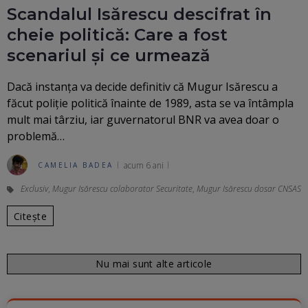
Scandalul Isărescu descifrat în
cheie politică: Care a fost
scenariul și ce urmează
Dacă instanța va decide definitiv că Mugur Isărescu a
făcut poliție politică înainte de 1989, asta se va întâmpla
mult mai târziu, iar guvernatorul BNR va avea doar o
problemă…
acum 6 ani
CAMELIA BADEA
Exclusiv
,
Mugur Isărescu colaborator Securitate
,
Mugur Isărescu dosar CNSAS
Citește
Nu mai sunt alte articole