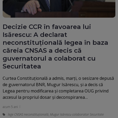
Decizie CCR în favoarea lui
Isărescu: A declarat
neconstituțională legea în baza
căreia CNSAS a decis că
guvernatorul a colaborat cu
Securitatea
Curtea Constituţională a admis, marţi, o sesizare depusă
de guvernatorul BNR, Mugur Isărescu, şi a decis că
Legea pentru modificarea şi completarea OUG privind
accesul la propriul dosar şi deconspirarea…
acum 5 ani
lege CNSAS neconstituțională
,
Mugur Isărescu colaborator Securitate