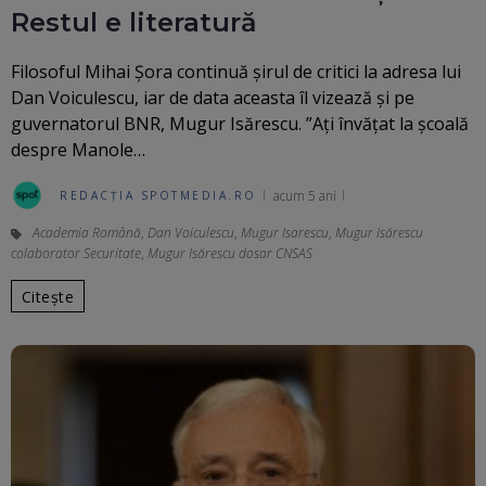
Restul e literatură
Filosoful Mihai Șora continuă șirul de critici la adresa lui
Dan Voiculescu, iar de data aceasta îl vizează și pe
guvernatorul BNR, Mugur Isărescu. ”Ați învățat la școală
despre Manole…
acum 5 ani
REDACȚIA SPOTMEDIA.RO
Academia Română
,
Dan Voiculescu
,
Mugur Isarescu
,
Mugur Isărescu
colaborator Securitate
,
Mugur Isărescu dosar CNSAS
Citește