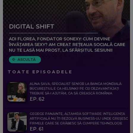
DIGITAL SHIFT
ADI FLOREA, FONDATOR SONEXY: CUM DEVINE
ÎNVĂȚAREA SEXY? AM CREAT REȚEAUA SOCIALĂ CARE
NU TE LASĂ MAI PROST, LA SFÂRȘITUL SESIUNII
ASCULTĂ
TOATE EPISOADELE
ALINA SAVA, SPECIALIST SENIOR LA BANCA MONDIALĂ:
BUCUREȘTIUL E CA HELSINKI! PE CEI DEZAVANTAJAȚI
TREBUIE SĂ-I AJUTĂM, CA SĂ CREASCĂ ROMÂNIA
EP. 62
GEORGE PANAINTE, ALTAMIRA SOFTWARE: INTELIGENȚA
ARTIFICIALĂ NU ÎȚI REZOLVĂ BUSINESS-UL! UNDE GREȘESC
FIRMELE CARE SE GRĂBESC SĂ CUMPERE TEHNOLOGIE
EP. 61