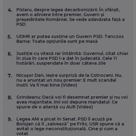
EFICIENT VIAȚA ONLINE. ȘI CARE SUNT PRIMII PAȘI ÎNTR-O
CARIERĂ DE „HACKER CU PERMIS”
Pîslaru, despre legea decarbonizării: În sfârșit,
4.
EP. 56
avem o aliniere între premier, Guvern și
președintele României. Se vede adevărata față a
PSD
DOINA VÎLCEANU, CONTENTSPEED: VREI SUCCES ONLINE?
ÎNVAȚĂ AEO ȘI GEO!
UDMR ar putea susține un Guvern PSD. Tanczos
5.
Barna: Toate opțiunile sunt pe masă
EP. 55
Justiție cu viteză rar întâlnită: Guvernul, citat chiar
6.
în ziua în care PSD l-a dat în judecată. Cele 11
OLIVIU MATEI, HOLISUN: SOFTWARE DE LA CLUJ PENTRU
hotărâri, suspendate în doar câteva zile
WASHINGTON, OCHELARI INTELIGENȚI ȘI FERME
VERTICALE FĂRĂ PĂMÂNT
EP. 54
Nicușor Dan, ieșire surpriză de la Cotroceni. Nu,
7.
nu a anunțat un nou premier: E mult scandal
inutil. Va fi mai bine (Video)
VALENTIN VANCEA, CEO AL PATRIA BANK: AUTOMATIZĂM
PROCESE, DAR CE FACEM CÂND PICĂ BAZA DE DATE, LA
Grindeanu: Dacă voi fi desemnat premier și nu voi
8.
INSTITUȚIILE STATULUI?
avea majoritate, îmi voi depune mandatul. Ce
EP. 53
spune de o alianță cu AUR (Video)
Legea ANI a picat în Senat. PSD îl acuză pe
9.
VOICU OPREAN (AROBS): CUM CONSTRUIEȘTI O COMPANIE
Bolojan că îl „salvează” pe Fritz, USR spune că a
GLOBALĂ, FĂRĂ SĂ PIERZI LEGĂTURA CU COMUNITATEA
evitat o lege neconstituțională. Cine și cum a
TA LOCALĂ - ȘI CE SĂ DAI ÎNAPOI
votat
EP. 52