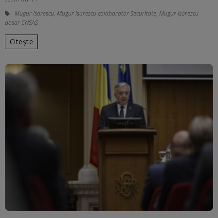
Mugur Isarescu
,
Mugur Isărescu colaborator Securitate
,
Mugur Isărescu
dosar CNSAS
Citește