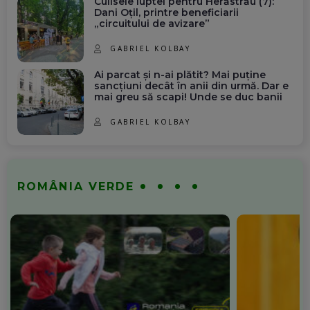
Culisele luptei pentru Herăstrău (7):
Dani Oțil, printre beneficiarii
„circuitului de avizare”
GABRIEL KOLBAY
Ai parcat și n-ai plătit? Mai puține
sancțiuni decât în anii din urmă. Dar e
mai greu să scapi! Unde se duc banii
GABRIEL KOLBAY
ROMÂNIA VERDE