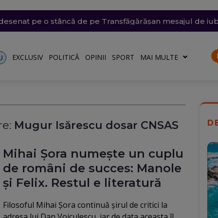
i violente: acoperișuri smulse și mașini avariate în mai mul
e săptămâna viitoare. Accesul se va face în etape. Iată ce s
emii extreme: 39 de grade la umbră, vijelii de 90 km/h și
 desenat pe o stâncă de pe Transfăgărășan mesajul de iu
ăvești, pe care abia o pornise acum câteva zile
o)
EXCLUSIV
POLITICĂ
OPINII
SPORT
MAI MULTE
U
D
e:
Mugur Isărescu dosar CNSAS
Mihai Șora numește un cuplu
de români de succes: Manole
și Felix. Restul e literatură
Filosoful Mihai Șora continuă șirul de critici la
adresa lui Dan Voiculescu, iar de data aceasta îl