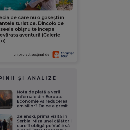
ecia pe care nu o găsești în
iantele turistice. Dincolo de
aseele obișnuite începe
evărata aventură (Galerie
to)
un proiect susținut de
PINII ȘI ANALIZE
Nota de plată a verii
infernale din Europa:
Economie vs reducerea
emisiilor? De ce e greșit
Zelenski, prima vizită în
Serbia. Miza unei călătorii
care îl obligă pe Vučić să