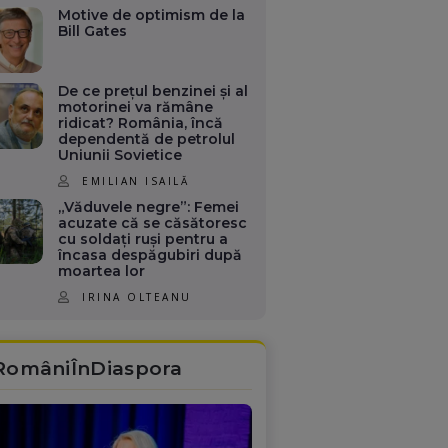
Motive de optimism de la
Bill Gates
De ce prețul benzinei și al
motorinei va rămâne
ridicat? România, încă
dependentă de petrolul
Uniunii Sovietice
EMILIAN ISAILĂ
„Văduvele negre”: Femei
acuzate că se căsătoresc
cu soldați ruși pentru a
încasa despăgubiri după
moartea lor
IRINA OLTEANU
RomâniÎnDiaspora