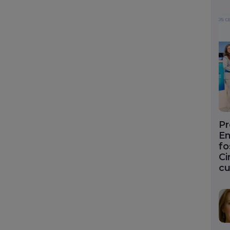
Pr
En
fo
Ci
cu