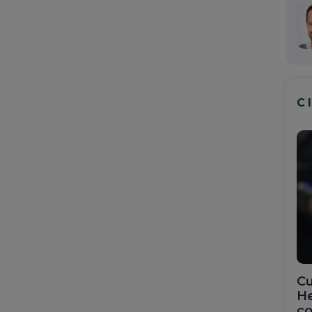
C
Cu
He
co