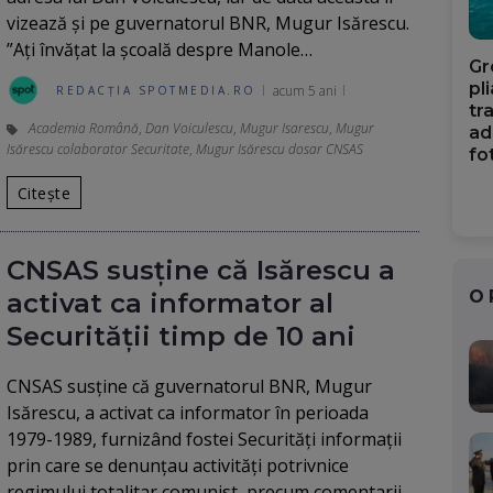
vizează și pe guvernatorul BNR, Mugur Isărescu.
”Ați învățat la școală despre Manole…
Gr
pl
acum 5 ani
REDACȚIA SPOTMEDIA.RO
tr
Academia Română
,
Dan Voiculescu
,
Mugur Isarescu
,
Mugur
ad
Isărescu colaborator Securitate
,
Mugur Isărescu dosar CNSAS
fo
Citește
CNSAS susține că Isărescu a
O
activat ca informator al
Securităţii timp de 10 ani
CNSAS susţine că guvernatorul BNR, Mugur
Isărescu, a activat ca informator în perioada
1979-1989, furnizând fostei Securităţi informaţii
prin care se denunţau activităţi potrivnice
regimului totalitar comunist, precum comentarii