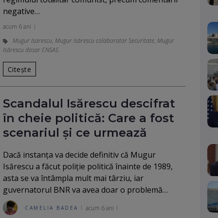
negative…
acum 6 ani
Mugur Isarescu
,
Mugur Isărescu colaborator Securitate
,
Mugur
Isărescu dosar CNSAS
Citește
Scandalul Isărescu descifrat
în cheie politică: Care a fost
scenariul și ce urmează
Dacă instanța va decide definitiv că Mugur
Isărescu a făcut poliție politică înainte de 1989,
asta se va întâmpla mult mai târziu, iar
guvernatorul BNR va avea doar o problemă…
acum 6 ani
CAMELIA BADEA