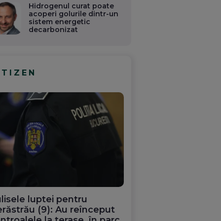
Hidrogenul curat poate
acoperi golurile dintr-un
sistem energetic
decarbonizat
ITIZEN
lisele luptei pentru
răstrău (9): Au reînceput
ntroalele la terase, în parc.