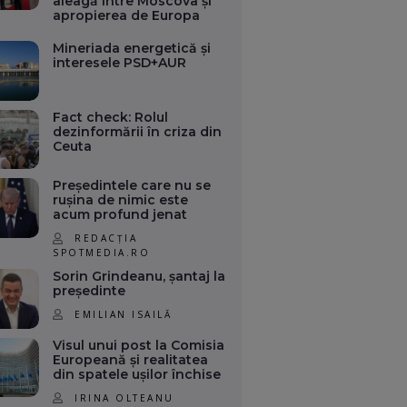
aleagă între Moscova și
apropierea de Europa
Mineriada energetică și
interesele PSD+AUR
Fact check: Rolul
dezinformării în criza din
Ceuta
Președintele care nu se
rușina de nimic este
acum profund jenat
REDACȚIA
SPOTMEDIA.RO
Sorin Grindeanu, șantaj la
președinte
EMILIAN ISAILĂ
Visul unui post la Comisia
Europeană și realitatea
din spatele ușilor închise
IRINA OLTEANU