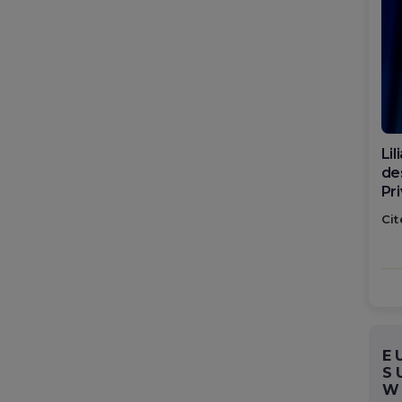
Di
ca
po
Cit
E
S
W