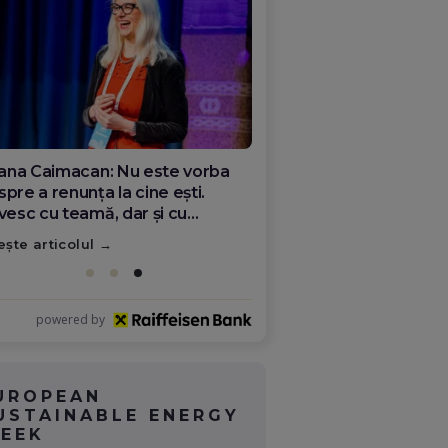
ana Olar, românca de la Google
re demonstrează că diaspora
ate schimba România
ește articolul
powered by
UROPEAN
USTAINABLE ENERGY
EEK