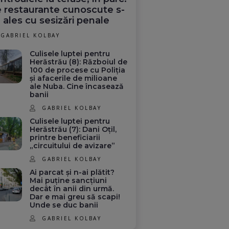
 restaurante cunoscute s-
 ales cu sesizări penale
GABRIEL KOLBAY
Culisele luptei pentru
Herăstrău (8): Războiul de
100 de procese cu Poliția
și afacerile de milioane
ale Nuba. Cine încasează
banii
GABRIEL KOLBAY
Culisele luptei pentru
Herăstrău (7): Dani Oțil,
printre beneficiarii
„circuitului de avizare”
GABRIEL KOLBAY
Ai parcat și n-ai plătit?
Mai puține sancțiuni
decât în anii din urmă.
Dar e mai greu să scapi!
Unde se duc banii
GABRIEL KOLBAY