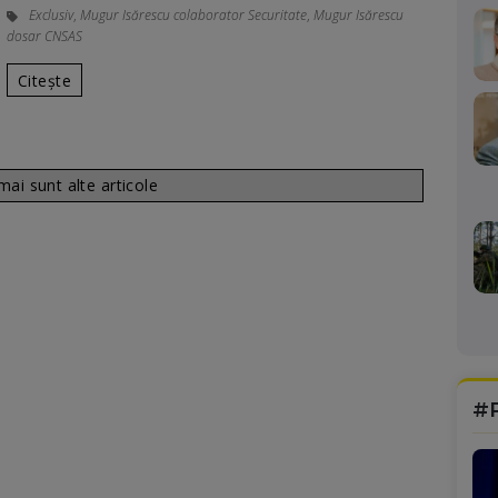
Exclusiv
,
Mugur Isărescu colaborator Securitate
,
Mugur Isărescu
dosar CNSAS
Citește
ai sunt alte articole
#