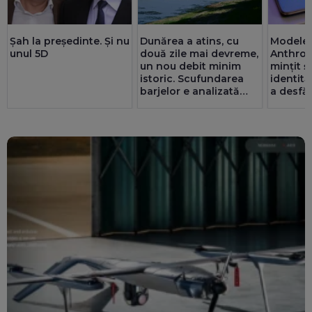
Șah la președinte. Și nu
Dunărea a atins, cu
Modelele
unul 5D
două zile mai devreme,
Anthrop
un nou debit minim
mințit ș
istoric. Scufundarea
identită
barjelor e analizată
a desfă
foarte strict
UPDATE
ciberne
Operațiunea a fost
amânată