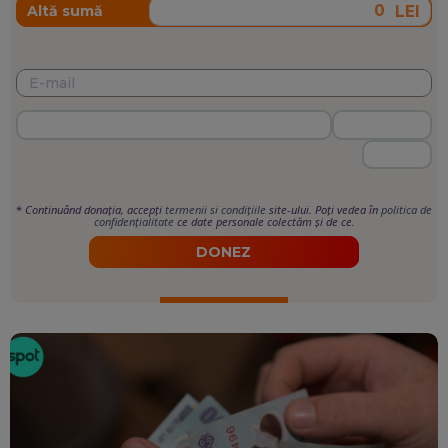
LEI
Altă sumă
*
Continuând donația, accepți
termenii si condițiile
site-ului. Poți vedea în
politica de
confidențialitate
ce date personale colectăm și de ce.
DONEZ