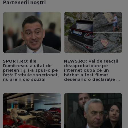
Partenerii noștri
SPORT.RO:
Ilie
NEWS.RO:
Val de reacții
Dumitrescu a uitat de
dezaprobatoare pe
prietenii și i-a spus-o pe
internet după ce un
față: Trebuie sancționat,
bărbat a fost filmat
nu are nicio scuză!
desenând o declarație de
dragoste unei femei
Anna, pe o stâncă, în
zona Trasfăgărășan:
”Anna, ține-ți prostul
acasă!” - VIDEO