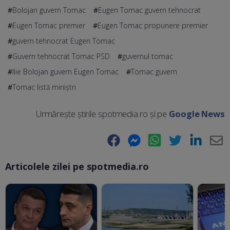
Bolojan guvern Tomac
Eugen Tomac guvern tehnocrat
Eugen Tomac premier
Eugen Tomac propunere premier
guvern tehnocrat Eugen Tomac
Guvern tehnocrat Tomac PSD
guvernul tomac
Ilie Bolojan guvern Eugen Tomac
Tomac guvern
Tomac listă miniştri
Urmărește știrile spotmedia.ro și pe
Google News
Facebook
Messenger
WhatsApp
Twitter
LinkedIn
E-
Articolele zilei pe spotmedia.ro
Ma