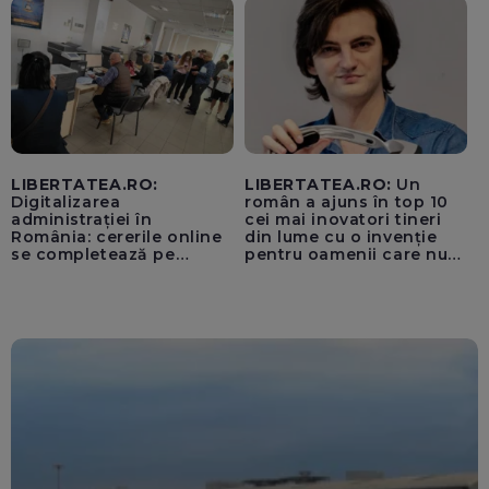
„cenzurii” pe platforma X
LIBERTATEA.RO:
LIBERTATEA.RO:
Un
Digitalizarea
român a ajuns în top 10
administrației în
cei mai inovatori tineri
România: cererile online
din lume cu o invenție
se completează pe
pentru oamenii care nu
calculatoarele de la
văd: „Are o misiune
ghișee
clară”