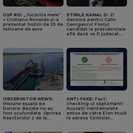
GSP.RO:
„Jucăriile mele”
STIRILE KANAL D:
Zi
» Cristiano Ronaldo și-a
decisivă pentru Călin
prezentat bolizii de 25 de
Georgescu! Fostul
milioane de euro
candidat la prezidențiale
află dacă va fi judecat
pentru tentativă de
lovitură de stat
OBSERVATOR NEWS:
ANTI-FAKE:
Fact-
Misiune eșuată pe
checking-ul săptămânii:
Dunăre: Barjele nu au
Acuzații neîntemeiate
fost scufundate. Oprirea
emise de către Elon Musk
Reactorului 2 de la
la adresa Comisiei
Cernavodă, inevitabilă
Europene despre oferta
unui „acord secret”
pentru instaurarea