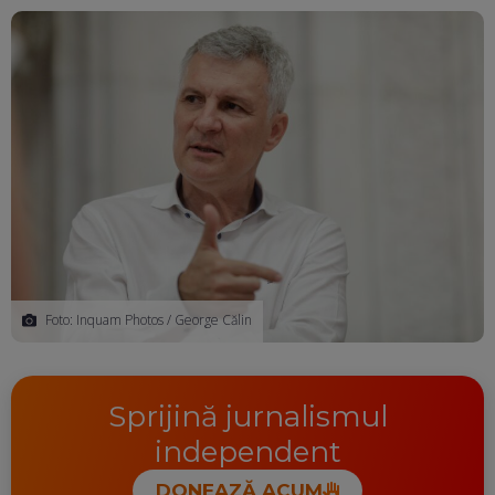
Ma
Foto: Inquam Photos / George Călin
Sprijină jurnalismul
independent
DONEAZĂ ACUM