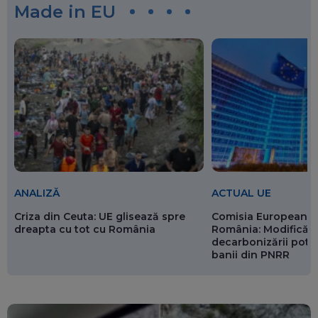
Made in EU
ANALIZĂ
ACTUAL UE
Criza din Ceuta: UE glisează spre
Comisia Europeană 
dreapta cu tot cu România
România: Modificări
decarbonizării pot p
banii din PNRR