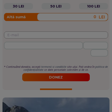
30 LEI
50 LEI
100 LEI
LEI
Altă sumă
*
Continuând donația, accepți
termenii si condițiile
site-ului. Poți vedea în
politica de
confidențialitate
ce date personale colectăm și de ce.
DONEZ