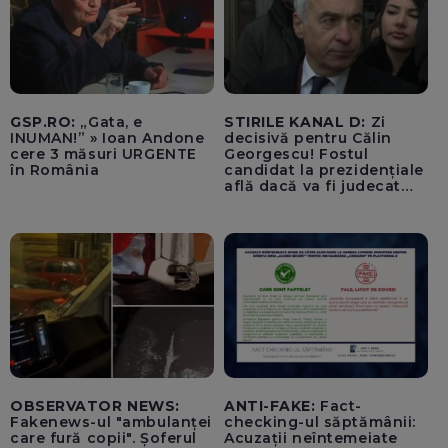
GSP.RO:
„Gata, e
STIRILE KANAL D:
Zi
INUMAN!” » Ioan Andone
decisivă pentru Călin
cere 3 măsuri URGENTE
Georgescu! Fostul
în România
candidat la prezidențiale
află dacă va fi judecat
pentru tentativă de
lovitură de stat
OBSERVATOR NEWS:
ANTI-FAKE:
Fact-
Fakenews-ul "ambulanței
checking-ul săptămânii:
care fură copii". Șoferul
Acuzații neîntemeiate