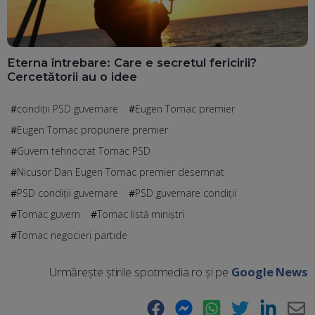
Eterna întrebare: Care e secretul fericirii?
Cercetătorii au o idee
condiții PSD guvernare
Eugen Tomac premier
Eugen Tomac propunere premier
Guvern tehnocrat Tomac PSD
Nicusor Dan Eugen Tomac premier desemnat
PSD condiții guvernare
PSD guvernare condiții
Tomac guvern
Tomac listă miniştri
Tomac negocieri partide
Urmărește știrile spotmedia.ro și pe
Google News
Facebook
Messenger
WhatsApp
Twitter
LinkedIn
E-