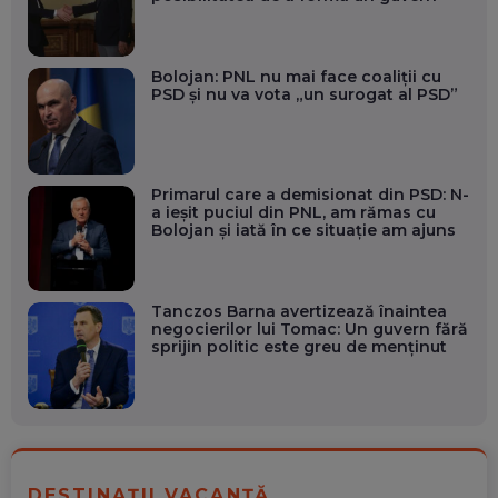
Bolojan: PNL nu mai face coaliții cu
PSD și nu va vota „un surogat al PSD”
Primarul care a demisionat din PSD: N-
a ieșit puciul din PNL, am rămas cu
Bolojan și iată în ce situație am ajuns
Tanczos Barna avertizează înaintea
negocierilor lui Tomac: Un guvern fără
sprijin politic este greu de menținut
DESTINAȚII VACANȚĂ