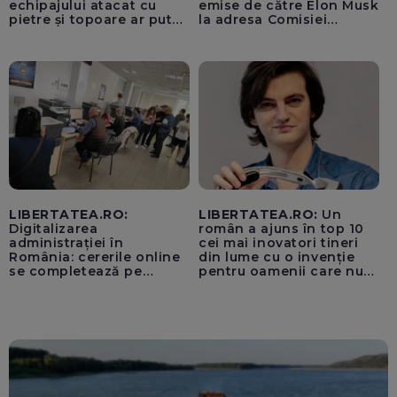
echipajului atacat cu
emise de către Elon Musk
pietre și topoare ar putea
la adresa Comisiei
rămâne orb
Europene despre oferta
unui „acord secret”
pentru instaurarea
„cenzurii” pe platforma X
LIBERTATEA.RO:
LIBERTATEA.RO:
Un
Digitalizarea
român a ajuns în top 10
administrației în
cei mai inovatori tineri
România: cererile online
din lume cu o invenție
se completează pe
pentru oamenii care nu
calculatoarele de la
văd: „Are o misiune
ghișee
clară”