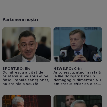
Partenerii noștri
SPORT.RO:
Ilie
NEWS.RO:
Crin
Dumitrescu a uitat de
Antonescu, atac în rafală
prietenii și i-a spus-o pe
la Ilie Bolojan: Este un
față: Trebuie sancționat,
demagog rudimentar. Nu
nu are nicio scuză!
am crezut chiar că o să
ajungă Partidul Național
Liberal să rămână în
Sighiartău, primarul de la
Reșița și Florin Roman