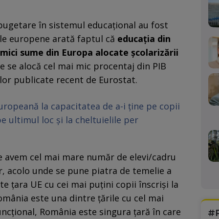
-bugetare în sistemul educațional au fost
iile europene arată faptul că
educația din
mici sume din Europa alocate școlarizării
de se alocă cel mai mic procentaj din PIB
or publicate recent de Eurostat.
ropeană la capacitatea de a-i ține pe copii
e ultimul loc și la cheltuielile per
e avem cel mai mare număr de elevi/cadru
r, acolo unde se pune piatra de temelie a
e țara UE cu cei mai puțini copii înscriși la
România este una dintre țările cu cel mai
uncțional, România este singura țară în care
#