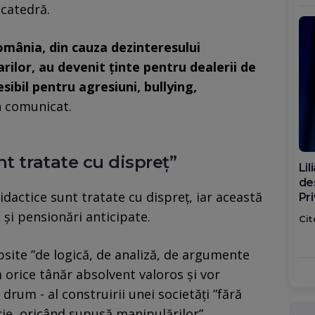
a catedră.
România, din cauza dezinteresului
rilor, au devenit ținte pentru dealerii de
sibil pentru agresiuni, bullying,
n comunicat.
t tratate cu dispreț”
Di
ca
didactice sunt tratate cu dispreț, iar această
po
 și pensionări anticipate.
Cit
ipsite ”de logică, de analiză, de argumente
 orice tânăr absolvent valoros și vor
rum - al construirii unei societăți ”fără
cție, oricând supusă manipulărilor”.