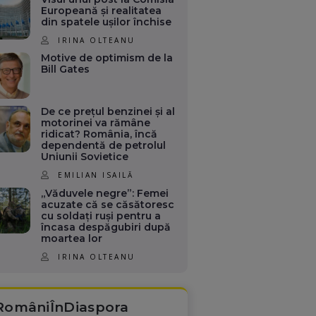
Europeană și realitatea
din spatele ușilor închise
IRINA OLTEANU
Motive de optimism de la
Bill Gates
De ce prețul benzinei și al
motorinei va rămâne
ridicat? România, încă
dependentă de petrolul
Uniunii Sovietice
EMILIAN ISAILĂ
„Văduvele negre”: Femei
acuzate că se căsătoresc
cu soldați ruși pentru a
încasa despăgubiri după
moartea lor
IRINA OLTEANU
RomâniÎnDiaspora