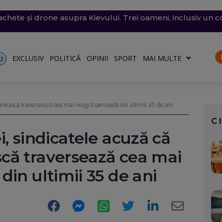
chete și drone asupra Kievului. Trei oameni, inclusiv un co
e săptămâna viitoare. Accesul se va face în etape. Iată ce s
fost scufundate în Dunăre. Operațiunea continuă pentru a
i violente: acoperișuri smulse și mașini avariate în mai mul
l României: Deficitul scade, dar criza politică amenință c
)
o)
EXCLUSIV
POLITICĂ
OPINII
SPORT
MAI MULTE
U
mânească traversează cea mai neagră perioadă din ultimii 35 de ani
C
, sindicatele acuză că
că traversează cea mai
din ultimii 35 de ani
Facebook
Messenger
WhatsApp
Twitter
LinkedIn
E-