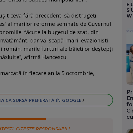
E
S
eușit ceva fără precedent: să distrugeți
W
ces' al marilor reforme semnate de Guvernul
conomiile' făcute la bugetul de stat, din
învățământ, dar vă 'scapă' marii evazioniști
ui român, marile furturi ale băieților deștepți
măsluite”, afirmă Hancescu.
 marcată în fiecare an la 5 octombrie,
Pr
En
›
IA
CA SURSĂ PREFERATĂ
ÎN GOOGLE
fo
Ci
cu
ITEȘTI, CITEȘTE RESPONSABIL!