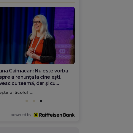
ana Olar, românca de la Google
re demonstrează că diaspora
ate schimba România
ește articolul
powered by