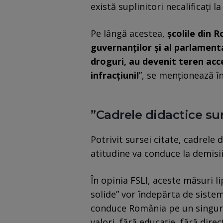
există suplinitori necalificați l
Pe lângă acestea,
școlile din 
guvernanților și al parlamenta
droguri, au devenit teren acce
infracțiuni!
”, se menționează î
”Cadrele didactice sun
Potrivit sursei citate, cadrele 
atitudine va conduce la demisii
În opinia FSLI, aceste măsuri l
solide” vor îndepărta de sistem
conduce România pe un singur d
valori, fără educație, fără dire