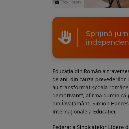
Foto: Pixabay
Sprijină jur
independen
Educația din România traversea
de ani, din cauza prevederilor 
au transformat școala românea
demotivant”, afirmă duminică p
din Învățământ, Simion Hancescu
Internaționale a Educației.
Federația Sindicatelor Libere 