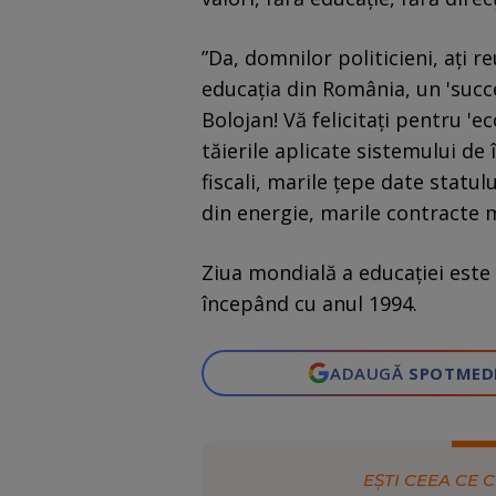
”Da, domnilor politicieni, ați r
educația din România, un 'suc
Bolojan! Vă felicitați pentru 'e
tăierile aplicate sistemului de 
fiscali, marile țepe date statul
din energie, marile contracte 
Ziua mondială a educației este
începând cu anul 1994.
ADAUGĂ
SPOTMED
EȘTI CEEA CE C