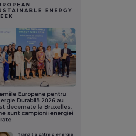
UROPEAN
USTAINABLE ENERGY
EEK
emiile Europene pentru
ergie Durabilă 2026 au
st decernate la Bruxelles.
ne sunt campionii energiei
rate
Tranziția către o energie