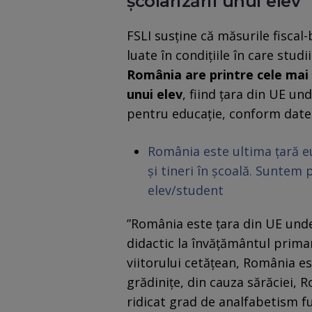
școlarizării unui elev
FSLI susține că măsurile fiscal
luate în condițiile în care stud
România are printre cele mai 
unui elev
, fiind țara din UE un
pentru educație, conform datel
România este ultima țară eu
și tineri în școală. Suntem p
elev/student
”România este țara din UE und
didactic la învățământul prima
viitorului cetățean, România est
grădinițe, din cauza sărăciei, 
ridicat grad de analfabetism f