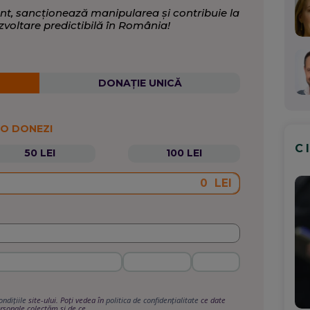
nt, sancționează manipularea și contribuie la
zvoltare predictibilă în România!
DONAȚIE UNICĂ
 O DONEZI
C
50 LEI
100 LEI
LEI
ondițiile
site-ului. Poți vedea în
politica de confidențialitate
ce date
rsonale colectăm și de ce.