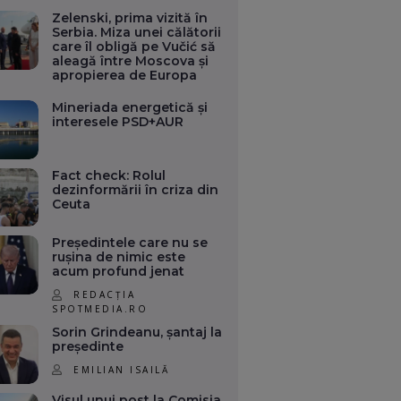
Zelenski, prima vizită în
Serbia. Miza unei călătorii
care îl obligă pe Vučić să
aleagă între Moscova și
apropierea de Europa
Mineriada energetică și
interesele PSD+AUR
Fact check: Rolul
dezinformării în criza din
Ceuta
Președintele care nu se
rușina de nimic este
acum profund jenat
REDACȚIA
SPOTMEDIA.RO
Sorin Grindeanu, șantaj la
președinte
EMILIAN ISAILĂ
Visul unui post la Comisia