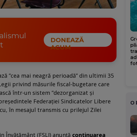
nalismul
Gr
DONEAZĂ
t
pl
ACUM
tr
ad
fo
ză ”cea mai neagră perioadă” din ultimii 35
Legii privind măsurile fiscal-bugetare care
scă într-un sistem ”dezorganizat și
reședintele Federației Sindicatelor Libere
O
, în mesajul transmis cu prilejul Zilei
din Învățământ (FSLI) anunță
continuarea