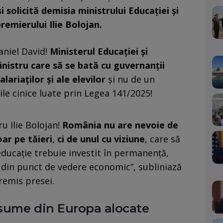
 solicită demisia ministrului Educației și
premierului Ilie Bolojan.
aniel David!
Ministerul Educației și
inistru care să se bată cu guvernanții
ariaților și ale elevilor
și nu de un
le cinice luate prin Legea 141/2025!
u Ilie Bolojan!
România nu are nevoie de
r pe tăieri, ci de unul cu viziune
, care să
 educație trebuie investit în permanență,
le din punct de vedere economic”, subliniază
 remis presei.
 sume din Europa alocate