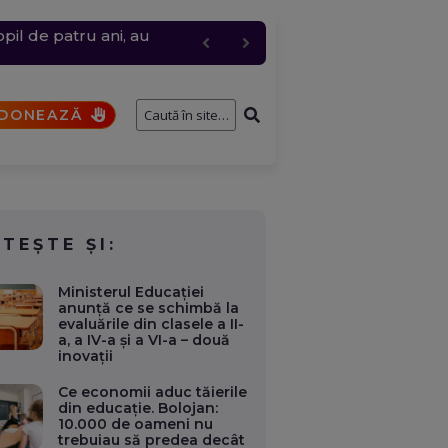
pil de patru ani, au
e întâmplă cu cererile și
 trimite mai multă apă
te orașe. La Avrig ard 50
onsolidarea fiscală
DONEAZĂ
ITEȘTE ȘI:
Ministerul Educației
anunță ce se schimbă la
evaluările din clasele a II-
a, a IV-a și a VI-a – două
inovații
Ce economii aduc tăierile
din educație. Bolojan:
10.000 de oameni nu
trebuiau să predea decât