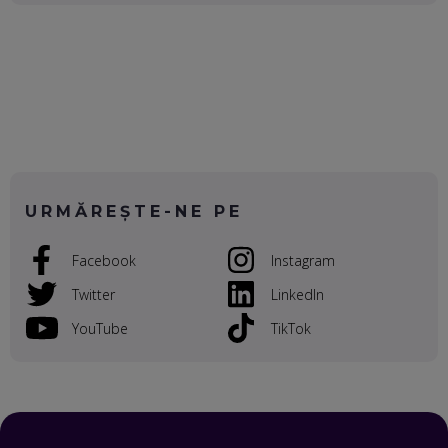
OLIVIU MATEI, HOLISUN: SOFTWARE DE LA CLUJ PENTRU
WASHINGTON, OCHELARI INTELIGENȚI ȘI FERME
VERTICALE FĂRĂ PĂMÂNT
EP. 54
VALENTIN VANCEA, CEO AL PATRIA BANK: AUTOMATIZĂM
PROCESE, DAR CE FACEM CÂND PICĂ BAZA DE DATE, LA
INSTITUȚIILE STATULUI?
EP. 53
URMĂREȘTE-NE PE
VOICU OPREAN (AROBS): CUM CONSTRUIEȘTI O COMPANIE
Facebook
Instagram
GLOBALĂ, FĂRĂ SĂ PIERZI LEGĂTURA CU COMUNITATEA
TA LOCALĂ - ȘI CE SĂ DAI ÎNAPOI
Twitter
LinkedIn
EP. 52
YouTube
TikTok
ROBERT GRAUR, FOMO: SPEAKERUL PE SCENĂ, INVITATUL
ÎN SALĂ, DAR ÎNVĂȚĂM UNII DE LA CEILALȚI. VIN JASON
DERULO, STEVEN BARTLETT ȘI ALȚI PESTE 60 DE
ANTREPRENORI
EP. 51
RADU MOȚOC, TECHSOUP: O TREIME DINTRE