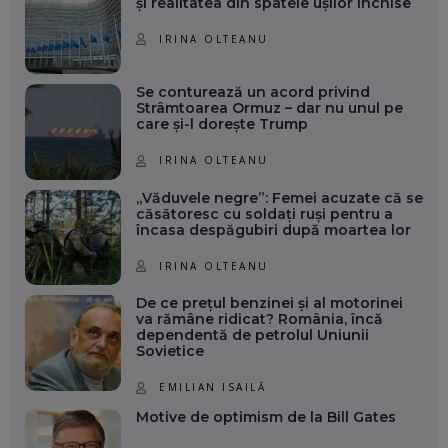
și realitatea din spatele ușilor închise
IRINA OLTEANU
Se conturează un acord privind
Strâmtoarea Ormuz – dar nu unul pe
care și-l dorește Trump
IRINA OLTEANU
„Văduvele negre”: Femei acuzate că se
căsătoresc cu soldați ruși pentru a
încasa despăgubiri după moartea lor
IRINA OLTEANU
De ce prețul benzinei și al motorinei
va rămâne ridicat? România, încă
dependentă de petrolul Uniunii
Sovietice
EMILIAN ISAILĂ
Motive de optimism de la Bill Gates