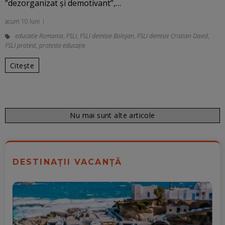
”dezorganizat și demotivant”,…
acum 10 luni
educatie Romania
,
FSLI
,
FSLI demisie Bolojan
,
FSLI demisie Cristian David
,
FSLI protest
,
proteste educație
Citește
Nu mai sunt alte articole
DESTINAȚII VACANȚĂ