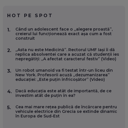
CE SĂ FOLOSEȘTI, CÂND ÎȚI TREBUIE CEVA MAI PRECIS CA
CHATGPT
EP. 59
HOT PE SPOT
MARIO GHENEA, COFONDATOR WORKFLOW TIME: CUM
Când un adolescent face o „alegere proastă”,
1.
FOLOSEȘTI TEHNOLOGIA CA SĂ FII MAI BUN LA JOB. ȘI CUM
creierul lui funcționează exact așa cum a fost
SE VA SCHIMBA MUNCA, ÎN URMĂTORII ANI
construit
EP. 58
„Asta nu este Medicină”. Rectorul UMF Iași îi dă
2.
replica absolventei care a acuzat că studenții ies
MARIUS PAȘCULEA, COFONDATOR AL KULTH: CUM
nepregătiți: „A afectat caracterul festiv” (Video)
FOLOSEȘTI TEHNOLOGIA CA SĂ ÎȚI DESCHIZI DRUMUL
CĂTRE ARTĂ, LA NIVEL GLOBAL
EP. 57
Un robot umanoid va fi testat într-un liceu din
3.
New York. Profesorii acuză „dezumanizarea”
educației: „Este puțin înfricoșător” (Video)
ANDREI AVĂDANEI, BIT SENTINEL: CUM ÎȚI PROTEJEZI
EFICIENT VIAȚA ONLINE. ȘI CARE SUNT PRIMII PAȘI ÎNTR-O
Dacă educația este atât de importantă, de ce
4.
CARIERĂ DE „HACKER CU PERMIS”
investim atât de puțin în ea?
EP. 56
Cea mai mare rețea publică de încărcare pentru
5.
vehicule electrice din Grecia se extinde dinamic
DOINA VÎLCEANU, CONTENTSPEED: VREI SUCCES ONLINE?
în Europa de Sud-Est
ÎNVAȚĂ AEO ȘI GEO!
EP. 55