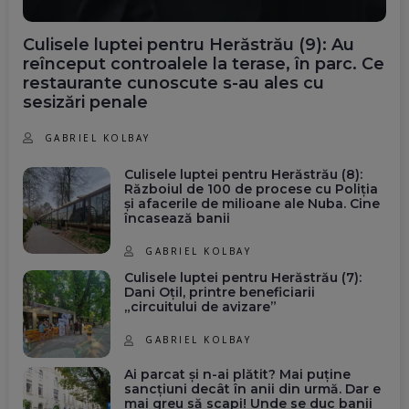
Culisele luptei pentru Herăstrău (9): Au
reînceput controalele la terase, în parc. Ce
restaurante cunoscute s-au ales cu
sesizări penale
GABRIEL KOLBAY
Culisele luptei pentru Herăstrău (8):
Războiul de 100 de procese cu Poliția
și afacerile de milioane ale Nuba. Cine
încasează banii
GABRIEL KOLBAY
Culisele luptei pentru Herăstrău (7):
Dani Oțil, printre beneficiarii
„circuitului de avizare”
GABRIEL KOLBAY
Ai parcat și n-ai plătit? Mai puține
sancțiuni decât în anii din urmă. Dar e
mai greu să scapi! Unde se duc banii