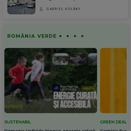
GABRIEL KOLBAY
ROMÂNIA VERDE
SUSTENABIL
GREEN DEAL
Romania Unfolds: biogaz, energie solară
Comisia Europ