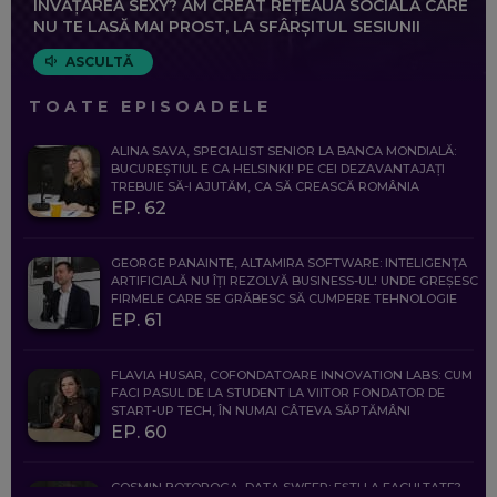
ÎNVĂȚAREA SEXY? AM CREAT REȚEAUA SOCIALĂ CARE
NU TE LASĂ MAI PROST, LA SFÂRȘITUL SESIUNII
ASCULTĂ
TOATE EPISOADELE
ALINA SAVA, SPECIALIST SENIOR LA BANCA MONDIALĂ:
BUCUREȘTIUL E CA HELSINKI! PE CEI DEZAVANTAJAȚI
TREBUIE SĂ-I AJUTĂM, CA SĂ CREASCĂ ROMÂNIA
EP. 62
GEORGE PANAINTE, ALTAMIRA SOFTWARE: INTELIGENȚA
ARTIFICIALĂ NU ÎȚI REZOLVĂ BUSINESS-UL! UNDE GREȘESC
FIRMELE CARE SE GRĂBESC SĂ CUMPERE TEHNOLOGIE
EP. 61
FLAVIA HUSAR, COFONDATOARE INNOVATION LABS: CUM
FACI PASUL DE LA STUDENT LA VIITOR FONDATOR DE
START-UP TECH, ÎN NUMAI CÂTEVA SĂPTĂMÂNI
EP. 60
COSMIN BOȚOROGA, DATA SWEEP: EȘTI LA FACULTATE?