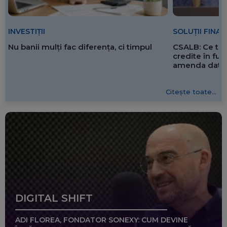
SOLUȚII FINA
INVESTIȚII
CSALB: Ce tre
Nu banii mulți fac diferența, ci timpul
credite în f
amenda dată 
Citește toate...
DIGITAL SHIFT
ADI FLOREA, FONDATOR SONEXY: CUM DEVINE