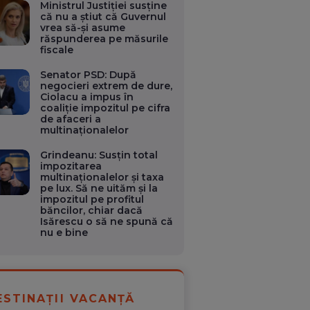
Ministrul Justiției susține
că nu a știut că Guvernul
vrea să-și asume
răspunderea pe măsurile
fiscale
Senator PSD: După
negocieri extrem de dure,
Ciolacu a impus în
coaliție impozitul pe cifra
de afaceri a
multinaționalelor
Grindeanu: Susțin total
impozitarea
multinaționalelor și taxa
pe lux. Să ne uităm și la
impozitul pe profitul
băncilor, chiar dacă
Isărescu o să ne spună că
nu e bine
ESTINAȚII VACANȚĂ