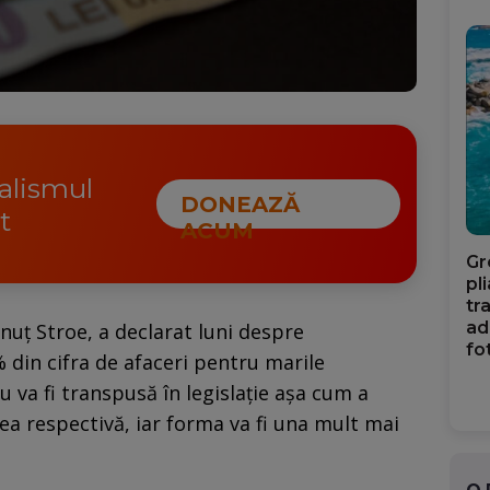
nalismul
DONEAZĂ
t
ACUM
Gr
pl
tr
ad
nuţ Stroe, a declarat luni despre
fo
 din cifra de afaceri pentru marile
 va fi transpusă în legislaţie aşa cum a
ea respectivă, iar forma va fi una mult mai