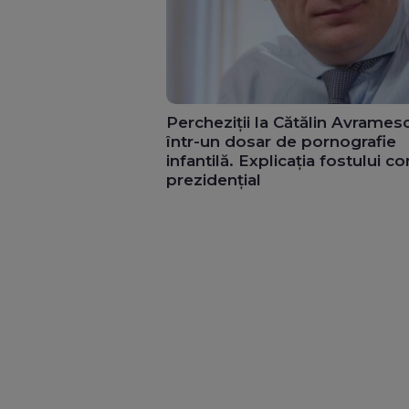
Percheziții la Cătălin Avrames
într-un dosar de pornografie
infantilă. Explicația fostului co
prezidențial