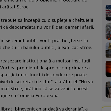
i arătat Stroe.
trebuie să înceapă cu o supleţe a cheltuielii
ri că deocamdată nu vor fi daţi oameni afară.
în sistemul public vor fi practic şterse, la
a cheltuirii banului public”, a explicat Stroe.
o reaşezare instituţională a multor instituţii
. ”Vorbea premierul despre o comprimare a
ispariţiei unor funcţii de conducere poate
vel de secretari de stat”, a arătat el. ”Nu va
afirmat Stroe, arătând că se va veni cu acest
uţiile cu Comisia Europeană.
librat, binevenit chiar dacă va deranja”, a