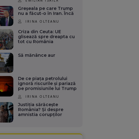
EMILIAN ISAILĂ
Greșeala pe care Trump
nu a făcut-o în Iran. Încă
IRINA OLTEANU
Criza din Ceuta: UE
glisează spre dreapta cu
tot cu România
Să mănânce aur
De ce piața petrolului
ignoră riscurile și pariază
pe promisiunile lui Trump
IRINA OLTEANU
Justiția sărăcește
România? Și despre
amnistia corupților