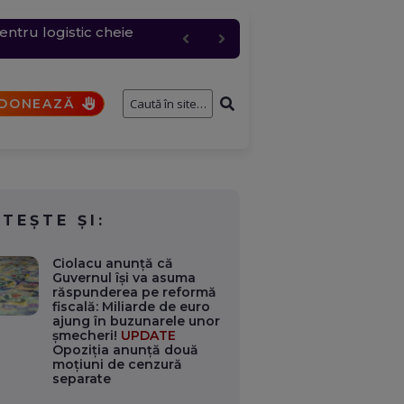
entru logistic cheie
fostului consilier
și de interese. Ce case,
a fi analizat de SRI
i
DONEAZĂ
ITEȘTE ȘI:
Ciolacu anunță că
Guvernul își va asuma
răspunderea pe reformă
fiscală: Miliarde de euro
ajung în buzunarele unor
șmecheri!
UPDATE
Opoziția anunță două
moțiuni de cenzură
separate