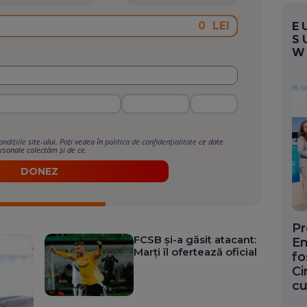
LEI
E
S
W
ondițiile
site-ului. Poți vedea în
politica de confidențialitate
ce date
rsonale colectăm și de ce.
DONEZ
Pr
FCSB și-a găsit atacant:
En
Marți îl ofertează oficial
fo
Ci
cu