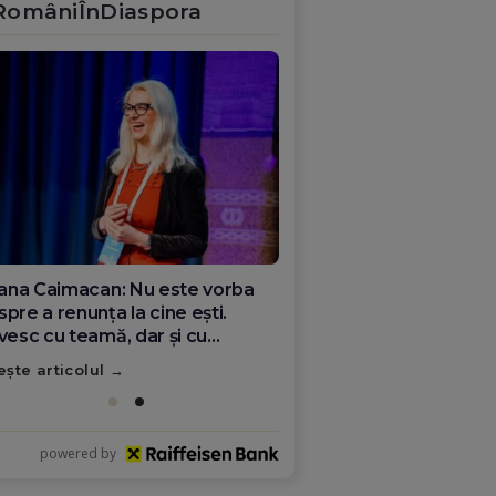
RomâniÎnDiaspora
 sala de operație din Italia,
re viitorul medicinei românești.
dicul Florin Puflea: majoritatea
mânilor plecați nu s-au rupt de
ește articolul
ră
powered by