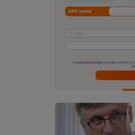
Altă sumă
*
Continuând donația, accepți
termenii si c
pe