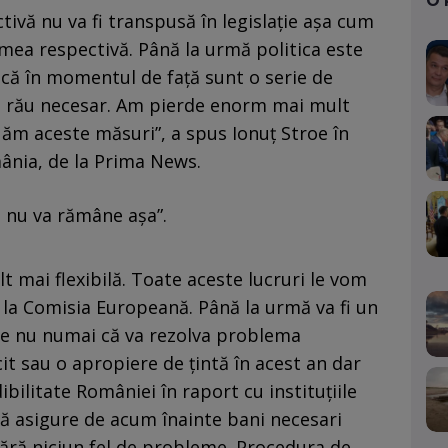
O
tivă nu va fi transpusă în legislaţie aşa cum
emea respectivă. Până la urmă politica este
acă în momentul de faţă sunt o serie de
un rău necesar. Am pierde enorm mai mult
ăm aceste măsuri”, a spus Ionuţ Stroe în
ânia, de la Prima News.
a nu va rămâne aşa”.
lt mai flexibilă. Toate aceste lucruri le vom
 la Comisia Europeană. Până la urmă va fi un
re nu numai că va rezolva problema
icit sau o apropiere de ţintă în acest an dar
dibilitate României în raport cu instituţiile
ă asigure de acum înainte bani necesari
fără niciun fel de probleme. Procedura de