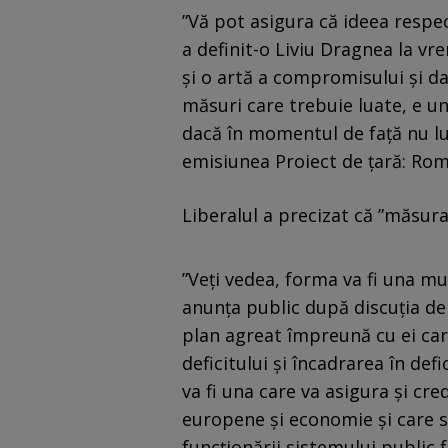
”Vă pot asigura că ideea respec
a definit-o Liviu Dragnea la vr
şi o artă a compromisului şi d
măsuri care trebuie luate, e 
dacă în momentul de faţă nu lu
emisiunea Proiect de ţară: Rom
Liberalul a precizat că ”măsur
”Veţi vedea, forma va fi una mu
anunţa public după discuţia de
plan agreat împreună cu ei ca
deficitului şi încadrarea în def
va fi una care va asigura şi cre
europene şi economie şi care s
funcţionării sistemului public 