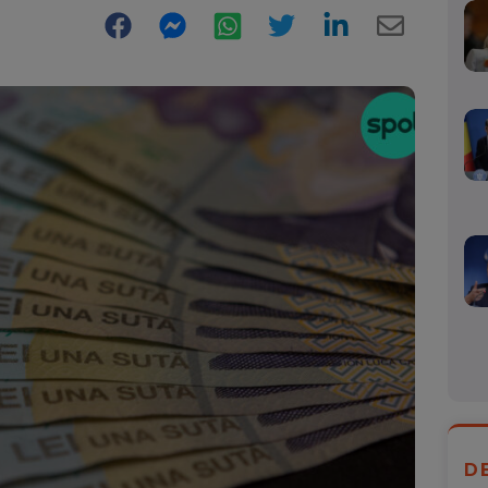
Facebook
Messenger
WhatsApp
Twitter
LinkedIn
E-
Mail
D