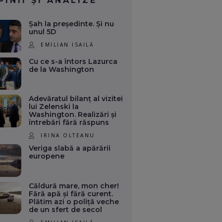
PINII ȘI ANALIZE
Șah la președinte. Și nu
unul 5D
EMILIAN ISAILĂ
Cu ce s-a întors Lazurca
de la Washington
Adevăratul bilanț al vizitei
lui Zelenski la
Washington. Realizări și
întrebări fără răspuns
IRINA OLTEANU
Veriga slabă a apărării
europene
Căldură mare, mon cher!
Fără apă și fără curent.
Plătim azi o poliță veche
de un sfert de secol