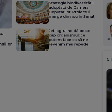
Strategia biodiversității,
adoptată de Camera
Deputaților. Proiectul
merge din nou în Senat
Jet lag-ul ne dă peste
cu,
cap organismul: ce
putem face ca să ne
nsilier
revenim mai repede
după un zbor lung
C