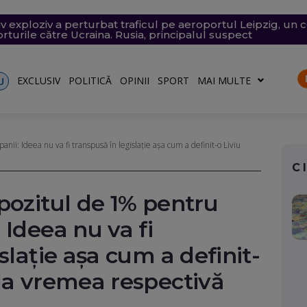
v exploziv a perturbat traficul pe aeroportul Leipzig, un c
vramescu, într-un dosar de pornografie infantilă. Explicația 
tenera lui Nicușor Dan, și-a publicat declarațiile de avere 
 mare, în dreptul unei plaje din Mamaia (Video). Aparatul v
i în Franța. 402 oameni arestați, dintre care 156 sunt minor
turile către Ucraina. Rusia, principalul suspect
riu are la Dacia
EXCLUSIV
POLITICĂ
OPINII
SPORT
MAI MULTE
U
ii: Ideea nu va fi transpusă în legislație așa cum a definit-o Liviu
C
pozitul de 1% pentru
 Ideea nu va fi
slație așa cum a definit-
la vremea respectivă