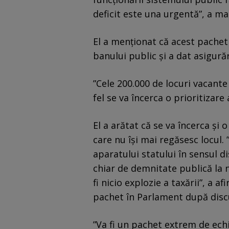
deficit este una urgentă”, a ma
El a menţionat că acest pachet 
banului public şi a dat asigură
”Cele 200.000 de locuri vacante 
fel se va încerca o prioritizare 
El a arătat că se va încerca şi 
care nu îşi mai regăsesc locul
aparatului statului în sensul d
chiar de demnitate publică la ni
fi nicio explozie a taxării”, a 
pachet în Parlament după disc
”Va fi un pachet extrem de echi