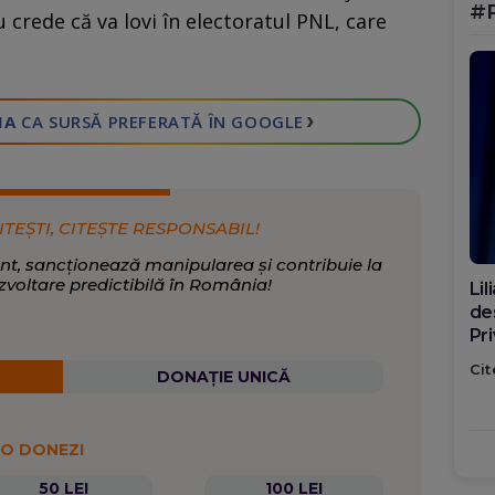
#
 crede că va lovi în electoratul PNL, care
›
IA
CA SURSĂ PREFERATĂ
ÎN GOOGLE
ITEȘTI, CITEȘTE RESPONSABIL!
nt, sancționează manipularea și contribuie la
zvoltare predictibilă în România!
Din
căt
Me
ro
Cit
DONAȚIE UNICĂ
ța
 O DONEZI
50 LEI
100 LEI