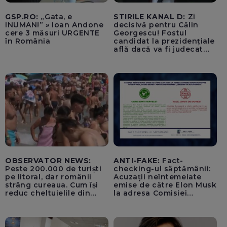
GSP.RO:
„Gata, e
STIRILE KANAL D:
Zi
INUMAN!” » Ioan Andone
decisivă pentru Călin
cere 3 măsuri URGENTE
Georgescu! Fostul
în România
candidat la prezidențiale
află dacă va fi judecat
pentru tentativă de
lovitură de stat
OBSERVATOR NEWS:
ANTI-FAKE:
Fact-
Peste 200.000 de turiști
checking-ul săptămânii:
pe litoral, dar românii
Acuzații neîntemeiate
strâng cureaua. Cum își
emise de către Elon Musk
reduc cheltuielile din
la adresa Comisiei
vacanță
Europene despre oferta
unui „acord secret”
pentru instaurarea
„cenzurii” pe platforma X