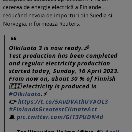
cererea de energie electrică a Finlandei,
reducând nevoia de importuri din Suedia si
Norvegia, informează Reuters.
Olkiluoto 3 is now ready.🎉
Test production has been completed
and regular electricity production
started today, Sunday, 16 April 2023.
From now on, about 30 % of Finnish
🇫🇮 electricity is produced in
#Olkiluoto
.⚡️
👉
https://t.co/5AuDVAthUV
#OL3
#FinlandsGreatestClimateAct
🧵
pic.twitter.com/Gl13PUDN4d