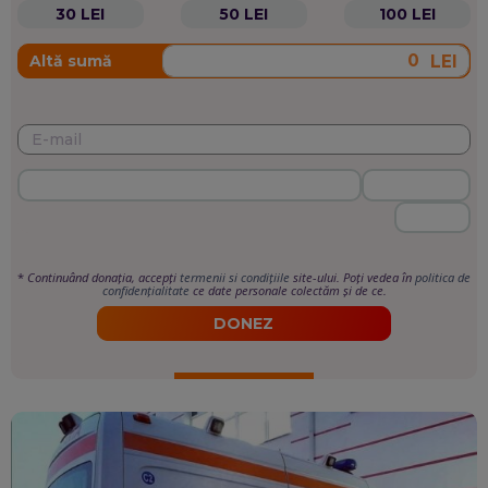
30 LEI
50 LEI
100 LEI
LEI
Altă sumă
*
Continuând donația, accepți
termenii si condițiile
site-ului. Poți vedea în
politica de
confidențialitate
ce date personale colectăm și de ce.
DONEZ