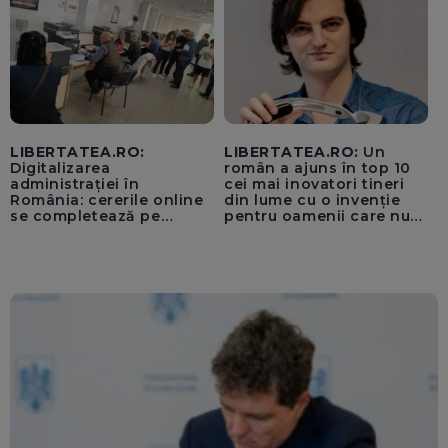
LIBERTATEA.RO:
LIBERTATEA.RO:
Un
Digitalizarea
român a ajuns în top 10
administrației în
cei mai inovatori tineri
România: cererile online
din lume cu o invenție
se completează pe
pentru oamenii care nu
calculatoarele de la
văd: „Are o misiune
ghișee
clară”