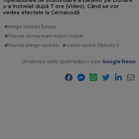
s-a încheiat după 7 ore (Video). Când se vor
vedea efectele la Cernavodă
energie nucleară Europa
Finlanda cel mai mare reactor nuclear
Finlanda energie nucleară
reactor nuclear Olkiluoto 3
Urmărește știrile spotmedia.ro și pe
Google News
Facebook
Messenger
WhatsApp
Twitter
LinkedIn
E-
Ma