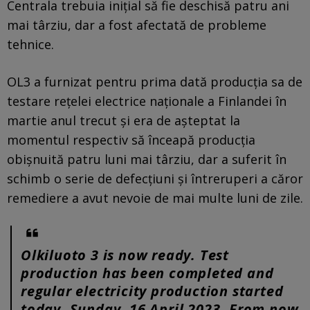
Centrala trebuia iniţial să fie deschisă patru ani
mai târziu, dar a fost afectată de probleme
tehnice.
OL3 a furnizat pentru prima dată producţia sa de
testare reţelei electrice naţionale a Finlandei în
martie anul trecut şi era de aşteptat la
momentul respectiv să înceapă producţia
obişnuită patru luni mai târziu, dar a suferit în
schimb o serie de defecţiuni şi întreruperi a căror
remediere a avut nevoie de mai multe luni de zile.
Olkiluoto 3 is now ready. Test
production has been completed and
regular electricity production started
today, Sunday, 16 April 2023. From now