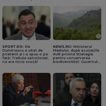
SPORT.RO:
Ilie
NEWS.RO:
Ministerul
Dumitrescu a uitat de
Mediului, după acuzațiile
prietenii și i-a spus-o pe
AUR privind Strategia
față: Trebuie sancționat,
pentru conservarea
nu are nicio scuză!
biodiversității: Guvernul a
aprobat încă din 2022 o
alocare maximă de
500.000 de lei/ Costul
total - 373.600 de lei a
acoperit întregul studiu
tehnic, structurat în opt
activită