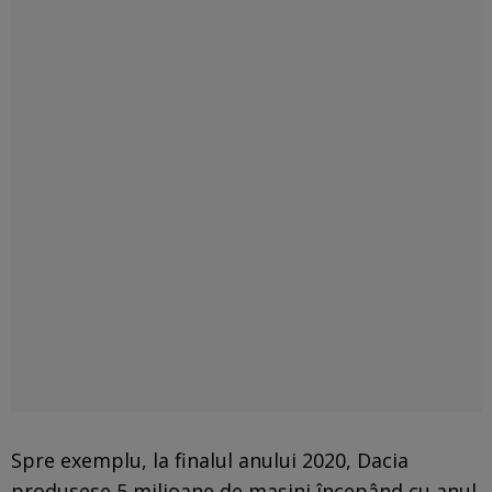
Spre exemplu, la finalul anului 2020, Dacia
produsese 5 milioane de maşini începând cu anul