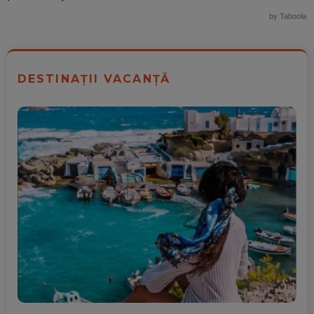
by Taboola
DESTINAȚII VACANȚĂ