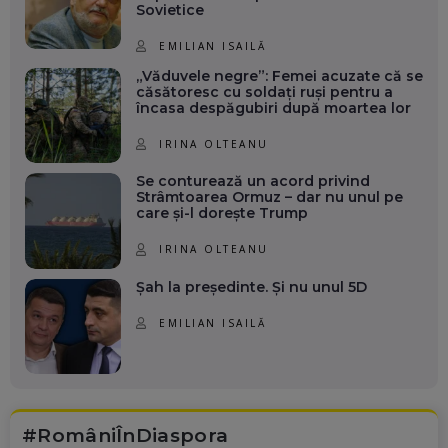
Sovietice
EMILIAN ISAILĂ
„Văduvele negre”: Femei acuzate că se
căsătoresc cu soldați ruși pentru a
încasa despăgubiri după moartea lor
IRINA OLTEANU
Se conturează un acord privind
Strâmtoarea Ormuz – dar nu unul pe
care și-l dorește Trump
IRINA OLTEANU
Șah la președinte. Și nu unul 5D
EMILIAN ISAILĂ
#RomâniÎnDiaspora