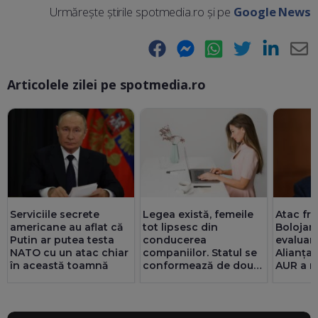
Urmărește știrile spotmedia.ro și pe
Google News
Facebook
Messenger
WhatsApp
Twitter
LinkedIn
E-
Articolele zilei pe spotmedia.ro
Ma
Serviciile secrete
Legea există, femeile
Atac fron
americane au aflat că
tot lipsesc din
Bolojan
Putin ar putea testa
conducerea
evaluar
NATO cu un atac chiar
companiilor. Statul se
Alianța
în această toamnă
conformează de două
AUR a m
ori mai bine decât
și riscă
privatul. 25 de consilii
pentru 
au doar bărbați