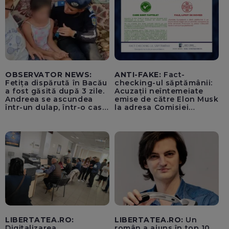
OBSERVATOR NEWS:
ANTI-FAKE:
Fact-
Fetița dispărută în Bacău
checking-ul săptămânii:
a fost găsită după 3 zile.
Acuzații neîntemeiate
Andreea se ascundea
emise de către Elon Musk
într-un dulap, într-o casă
la adresa Comisiei
părăsită
Europene despre oferta
unui „acord secret”
pentru instaurarea
„cenzurii” pe platforma X
LIBERTATEA.RO:
LIBERTATEA.RO:
Un
Digitalizarea
român a ajuns în top 10