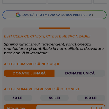
și prețu
încolo, 
›
ADAUGĂ
SPOTMEDIA
CA SURSĂ PREFERATĂ
EȘTI CEEA CE CITEȘTI, CITEȘTE RESPONSABIL!
Sprijină jurnalismul independent, sancționează
manipularea și contribuie la normalitate și dezvoltare
predictibilă în România!
ALEGE CUM VREI SĂ NE SUSȚII
DONAȚIE LUNARĂ
DONAȚIE UNICĂ
ALEGE SUMA PE CARE VREI SĂ O DONEZI
30 LEI
50 LEI
100 LEI
LEI
Altă sumă