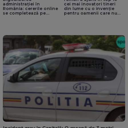
administrației în
cei mai inovatori tineri
România: cererile online
din lume cu o invenție
se completează pe
pentru oamenii care nu
calculatoarele de la
văd: „Are o misiune
ghișee
clară”
Incident grav în Capitală: O groapă de 3 metri