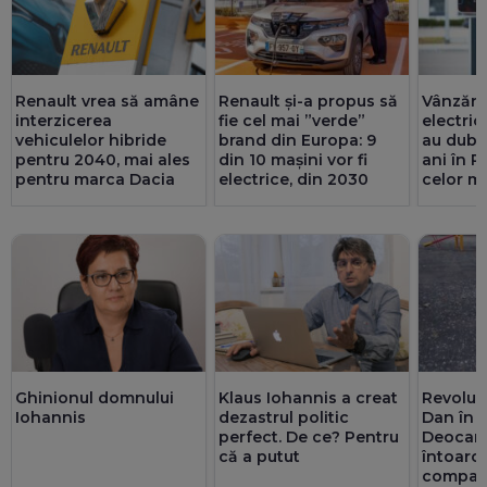
Renault vrea să amâne
Renault și-a propus să
Vânzăril
interzicerea
fie cel mai ”verde”
electric
vehiculelor hibride
brand din Europa: 9
au dubla
pentru 2040, mai ales
din 10 mașini vor fi
ani în 
pentru marca Dacia
electrice, din 2030
celor m
modele
Ghinionul domnului
Klaus Iohannis a creat
Revoluți
Iohannis
dezastrul politic
Dan în m
perfect. De ce? Pentru
Deocam
că a putut
întoarc
compani