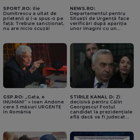
SPORT.RO:
Ilie
NEWS.RO:
Dumitrescu a uitat de
Departamentul pentru
prietenii și i-a spus-o pe
Situații de Urgență face
față: Trebuie sancționat,
verificări după apariția
nu are nicio scuză!
unor imagini cu un
echipaj al Ambulanței
Bacău care ar fi oprit
pentru cumpărături în
timp ce transporta un
pacient către spital
GSP.RO:
„Gata, e
STIRILE KANAL D:
Zi
INUMAN!” » Ioan Andone
decisivă pentru Călin
cere 3 măsuri URGENTE
Georgescu! Fostul
în România
candidat la prezidențiale
află dacă va fi judecat
pentru tentativă de
lovitură de stat