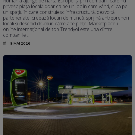
România ajunge pe harta Europei și prin companii care nu
privesc piața locală doar ca pe un loc în care vând, ci ca pe
un spațiu în care construiesc infrastructură, dezvoltă
parteneriate, creează locuri de muncă, sprijină antreprenori
locali și deschid drumuri către alte piețe. Marketplace-ul
online internațional de top Trendyol este una dintre
companiile …
9 MAI 2026