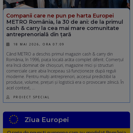
Companii care ne pun pe harta Europei
METRO România, la 30 de ani: de la primul
cash & carry la cea mai mare comunitate
antreprenorială din țară
18 MAI 2026, ORA 07:09
Când METRO a deschis primul magazin cash & carry din
România, în 1996, piața locală arăta complet diferit. Comerțul
era încă dominat de chioșcuri, magazine mici și structuri
comerciale care abia începeau să funcționeze după reguli
moderne. Pentru mulți antreprenori, accesul predictibil la
produse, volume, prețuri și logistică era o provocare zilnică. În
acel context, …
PROIECT SPECIAL
Ziua Europei
O serie de povești europene care au modelat România