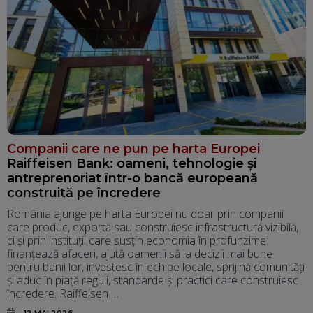
Companii care ne pun pe harta Europei
Raiffeisen Bank: oameni, tehnologie și
antreprenoriat într-o bancă europeană
construită pe încredere
România ajunge pe harta Europei nu doar prin companii
care produc, exportă sau construiesc infrastructură vizibilă,
ci și prin instituții care susțin economia în profunzime:
finanțează afaceri, ajută oamenii să ia decizii mai bune
pentru banii lor, investesc în echipe locale, sprijină comunități
și aduc în piață reguli, standarde și practici care construiesc
încredere. Raiffeisen …
12 MAI 2026