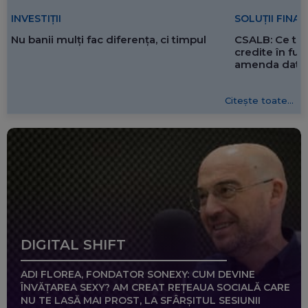
SOLUȚII FINA
INVESTIȚII
CSALB: Ce tre
Nu banii mulți fac diferența, ci timpul
credite în f
amenda dată 
Citește toate...
DIGITAL SHIFT
ADI FLOREA, FONDATOR SONEXY: CUM DEVINE
ÎNVĂȚAREA SEXY? AM CREAT REȚEAUA SOCIALĂ CARE
NU TE LASĂ MAI PROST, LA SFÂRȘITUL SESIUNII