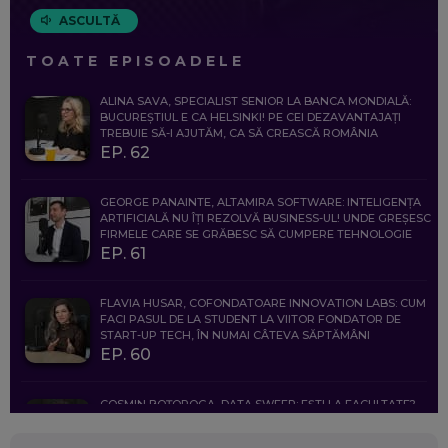
ASCULTĂ
TOATE EPISOADELE
ALINA SAVA, SPECIALIST SENIOR LA BANCA MONDIALĂ:
BUCUREȘTIUL E CA HELSINKI! PE CEI DEZAVANTAJAȚI
TREBUIE SĂ-I AJUTĂM, CA SĂ CREASCĂ ROMÂNIA
EP. 62
GEORGE PANAINTE, ALTAMIRA SOFTWARE: INTELIGENȚA
ARTIFICIALĂ NU ÎȚI REZOLVĂ BUSINESS-UL! UNDE GREȘESC
FIRMELE CARE SE GRĂBESC SĂ CUMPERE TEHNOLOGIE
EP. 61
FLAVIA HUSAR, COFONDATOARE INNOVATION LABS: CUM
FACI PASUL DE LA STUDENT LA VIITOR FONDATOR DE
START-UP TECH, ÎN NUMAI CÂTEVA SĂPTĂMÂNI
EP. 60
COSMIN BOȚOROGA, DATA SWEEP: EȘTI LA FACULTATE?
CE SĂ FOLOSEȘTI, CÂND ÎȚI TREBUIE CEVA MAI PRECIS CA
CHATGPT