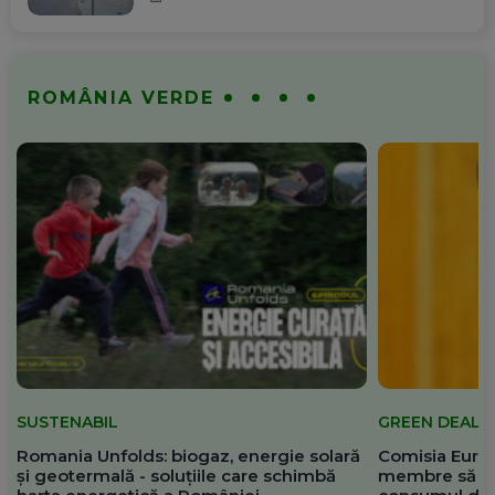
ROMÂNIA VERDE
SUSTENABIL
GREEN DEAL
Romania Unfolds: biogaz, energie solară
Comisia Europ
și geotermală - soluțiile care schimbă
membre să re