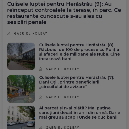
Culisele luptei pentru Herăstrău (9): Au
reînceput controalele la terase, în parc. Ce
restaurante cunoscute s-au ales cu
sesizări penale
GABRIEL KOLBAY
Culisele luptei pentru Herăstrău (8):
Războiul de 100 de procese cu Poliția
și afacerile de milioane ale Nuba. Cine
încasează banii
GABRIEL KOLBAY
Culisele luptei pentru Herăstrău (7):
Dani Oțil, printre beneficiarii
„circuitului de avizare”
GABRIEL KOLBAY
Ai parcat și n-ai plătit? Mai puține
sancțiuni decât în anii din urmă. Dar e
mai greu să scapi! Unde se duc banii
GABRIEL KOLBAY