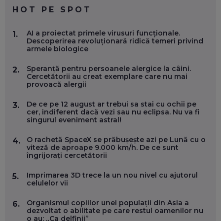
EP. 59
HOT PE SPOT
MARIO GHENEA, COFONDATOR WORKFLOW TIME: CUM
AI a proiectat primele virusuri funcționale.
1.
FOLOSEȘTI TEHNOLOGIA CA SĂ FII MAI BUN LA JOB. ȘI CUM
Descoperirea revoluționară ridică temeri privind
SE VA SCHIMBA MUNCA, ÎN URMĂTORII ANI
armele biologice
EP. 58
Speranță pentru persoanele alergice la câini.
2.
Cercetătorii au creat exemplare care nu mai
MARIUS PAȘCULEA, COFONDATOR AL KULTH: CUM
provoacă alergii
FOLOSEȘTI TEHNOLOGIA CA SĂ ÎȚI DESCHIZI DRUMUL
CĂTRE ARTĂ, LA NIVEL GLOBAL
EP. 57
De ce pe 12 august ar trebui sa stai cu ochii pe
3.
cer, indiferent dacă vezi sau nu eclipsa. Nu va fi
singurul eveniment astral!
ANDREI AVĂDANEI, BIT SENTINEL: CUM ÎȚI PROTEJEZI
EFICIENT VIAȚA ONLINE. ȘI CARE SUNT PRIMII PAȘI ÎNTR-O
O rachetă SpaceX se prăbușește azi pe Lună cu o
4.
CARIERĂ DE „HACKER CU PERMIS”
viteză de aproape 9.000 km/h. De ce sunt
EP. 56
îngrijorați cercetătorii
Imprimarea 3D trece la un nou nivel cu ajutorul
5.
DOINA VÎLCEANU, CONTENTSPEED: VREI SUCCES ONLINE?
celulelor vii
ÎNVAȚĂ AEO ȘI GEO!
EP. 55
Organismul copiilor unei populații din Asia a
6.
dezvoltat o abilitate pe care restul oamenilor nu
o au: „Ca delfinii”