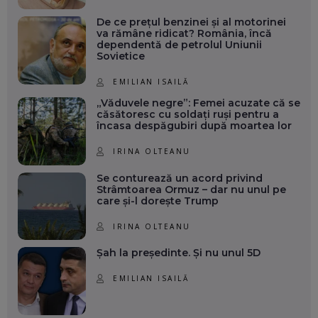
De ce prețul benzinei și al motorinei
va rămâne ridicat? România, încă
dependentă de petrolul Uniunii
Sovietice
EMILIAN ISAILĂ
„Văduvele negre”: Femei acuzate că se
căsătoresc cu soldați ruși pentru a
încasa despăgubiri după moartea lor
IRINA OLTEANU
Se conturează un acord privind
Strâmtoarea Ormuz – dar nu unul pe
care și-l dorește Trump
IRINA OLTEANU
Șah la președinte. Și nu unul 5D
EMILIAN ISAILĂ