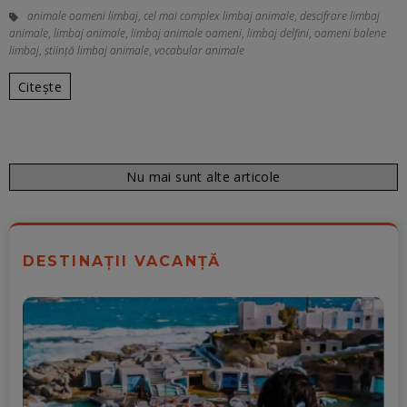
animale oameni limbaj
,
cel mai complex limbaj animale
,
descifrare limbaj
animale
,
limbaj animale
,
limbaj animale oameni
,
limbaj delfini
,
oameni balene
limbaj
,
știință limbaj animale
,
vocabular animale
Citește
Nu mai sunt alte articole
DESTINAȚII VACANȚĂ