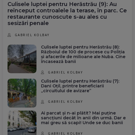
Culisele luptei pentru Herăstrău (9): Au
reînceput controalele la terase, în parc. Ce
restaurante cunoscute s-au ales cu
sesizări penale
GABRIEL KOLBAY
Culisele luptei pentru Herăstrău (8):
Războiul de 100 de procese cu Poliția
și afacerile de milioane ale Nuba. Cine
încasează banii
GABRIEL KOLBAY
Culisele luptei pentru Herăstrău (7):
Dani Oțil, printre beneficiarii
„circuitului de avizare”
GABRIEL KOLBAY
Ai parcat și n-ai plătit? Mai puține
sancțiuni decât în anii din urmă. Dar e
mai greu să scapi! Unde se duc banii
GABRIEL KOLBAY