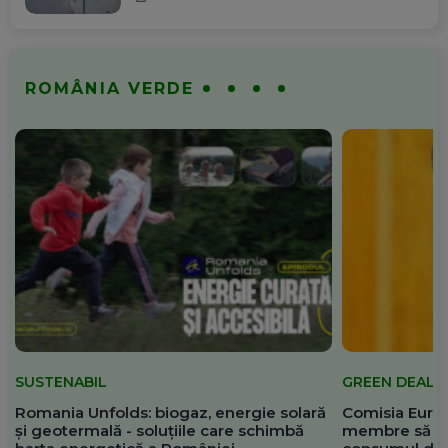
ROMÂNIA VERDE
SUSTENABIL
GREEN DEAL
Romania Unfolds: biogaz, energie solară
Comisia Europ
și geotermală - soluțiile care schimbă
membre să re