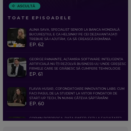
ASCULTĂ
TOATE EPISOADELE
ALINA SAVA, SPECIALIST SENIOR LA BANCA MONDIALĂ:
BUCUREȘTIUL E CA HELSINKI! PE CEI DEZAVANTAJAȚI
TREBUIE SĂ-I AJUTĂM, CA SĂ CREASCĂ ROMÂNIA
EP. 62
GEORGE PANAINTE, ALTAMIRA SOFTWARE: INTELIGENȚA
ARTIFICIALĂ NU ÎȚI REZOLVĂ BUSINESS-UL! UNDE GREȘESC
FIRMELE CARE SE GRĂBESC SĂ CUMPERE TEHNOLOGIE
EP. 61
FLAVIA HUSAR, COFONDATOARE INNOVATION LABS: CUM
FACI PASUL DE LA STUDENT LA VIITOR FONDATOR DE
START-UP TECH, ÎN NUMAI CÂTEVA SĂPTĂMÂNI
EP. 60
COSMIN BOȚOROGA, DATA SWEEP: EȘTI LA FACULTATE?
CE SĂ FOLOSEȘTI, CÂND ÎȚI TREBUIE CEVA MAI PRECIS CA
CHATGPT