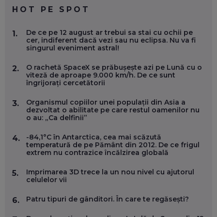
EP. 59
HOT PE SPOT
MARIO GHENEA, COFONDATOR WORKFLOW TIME: CUM
De ce pe 12 august ar trebui sa stai cu ochii pe
1.
FOLOSEȘTI TEHNOLOGIA CA SĂ FII MAI BUN LA JOB. ȘI CUM
cer, indiferent dacă vezi sau nu eclipsa. Nu va fi
SE VA SCHIMBA MUNCA, ÎN URMĂTORII ANI
singurul eveniment astral!
EP. 58
O rachetă SpaceX se prăbușește azi pe Lună cu o
2.
viteză de aproape 9.000 km/h. De ce sunt
MARIUS PAȘCULEA, COFONDATOR AL KULTH: CUM
îngrijorați cercetătorii
FOLOSEȘTI TEHNOLOGIA CA SĂ ÎȚI DESCHIZI DRUMUL
CĂTRE ARTĂ, LA NIVEL GLOBAL
EP. 57
Organismul copiilor unei populații din Asia a
3.
dezvoltat o abilitate pe care restul oamenilor nu
o au: „Ca delfinii”
ANDREI AVĂDANEI, BIT SENTINEL: CUM ÎȚI PROTEJEZI
EFICIENT VIAȚA ONLINE. ȘI CARE SUNT PRIMII PAȘI ÎNTR-O
-84,1°C în Antarctica, cea mai scăzută
4.
CARIERĂ DE „HACKER CU PERMIS”
temperatură de pe Pământ din 2012. De ce frigul
EP. 56
extrem nu contrazice încălzirea globală
Imprimarea 3D trece la un nou nivel cu ajutorul
5.
DOINA VÎLCEANU, CONTENTSPEED: VREI SUCCES ONLINE?
celulelor vii
ÎNVAȚĂ AEO ȘI GEO!
EP. 55
Patru tipuri de gânditori. În care te regăsești?
6.