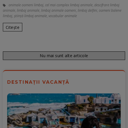
animale oameni limbaj
,
cel mai complex limbaj animale
,
descifrare limbaj
animale
,
limbaj animale
,
limbaj animale oameni
,
limbaj delfini
,
oameni balene
limbaj
,
știință limbaj animale
,
vocabular animale
Citește
Nu mai sunt alte articole
DESTINAȚII VACANȚĂ