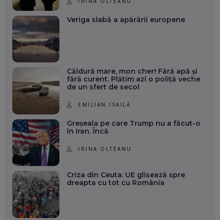
IRINA OLTEANU
Veriga slabă a apărării europene
Căldură mare, mon cher! Fără apă și
fără curent. Plătim azi o poliță veche
de un sfert de secol
EMILIAN ISAILĂ
Greșeala pe care Trump nu a făcut-o
în Iran. Încă
IRINA OLTEANU
Criza din Ceuta: UE glisează spre
dreapta cu tot cu România