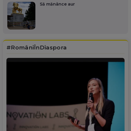
Să mănânce aur
#RomâniÎnDiaspora