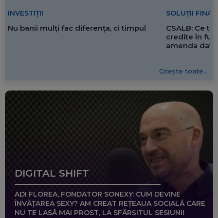
SOLUȚII FINA
INVESTIȚII
CSALB: Ce tre
Nu banii mulți fac diferența, ci timpul
credite în f
amenda dată 
Citește toate...
DIGITAL SHIFT
ADI FLOREA, FONDATOR SONEXY: CUM DEVINE
ÎNVĂȚAREA SEXY? AM CREAT REȚEAUA SOCIALĂ CARE
NU TE LASĂ MAI PROST, LA SFÂRȘITUL SESIUNII