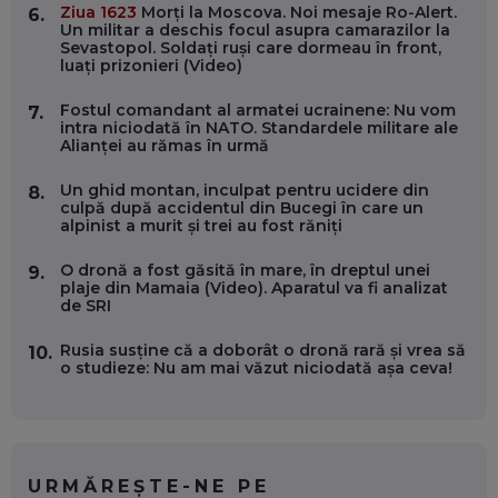
Ziua 1623
Morți la Moscova. Noi mesaje Ro-Alert.
6.
OLIVIU MATEI, HOLISUN: SOFTWARE DE LA CLUJ PENTRU
Un militar a deschis focul asupra camarazilor la
WASHINGTON, OCHELARI INTELIGENȚI ȘI FERME
Sevastopol. Soldați ruși care dormeau în front,
VERTICALE FĂRĂ PĂMÂNT
luați prizonieri (Video)
EP. 54
Fostul comandant al armatei ucrainene: Nu vom
7.
intra niciodată în NATO. Standardele militare ale
VALENTIN VANCEA, CEO AL PATRIA BANK: AUTOMATIZĂM
Alianței au rămas în urmă
PROCESE, DAR CE FACEM CÂND PICĂ BAZA DE DATE, LA
INSTITUȚIILE STATULUI?
EP. 53
Un ghid montan, inculpat pentru ucidere din
8.
culpă după accidentul din Bucegi în care un
alpinist a murit și trei au fost răniți
VOICU OPREAN (AROBS): CUM CONSTRUIEȘTI O COMPANIE
GLOBALĂ, FĂRĂ SĂ PIERZI LEGĂTURA CU COMUNITATEA
O dronă a fost găsită în mare, în dreptul unei
9.
TA LOCALĂ - ȘI CE SĂ DAI ÎNAPOI
plaje din Mamaia (Video). Aparatul va fi analizat
EP. 52
de SRI
ROBERT GRAUR, FOMO: SPEAKERUL PE SCENĂ, INVITATUL
Rusia susține că a doborât o dronă rară și vrea să
10.
ÎN SALĂ, DAR ÎNVĂȚĂM UNII DE LA CEILALȚI. VIN JASON
o studieze: Nu am mai văzut niciodată așa ceva!
DERULO, STEVEN BARTLETT ȘI ALȚI PESTE 60 DE
ANTREPRENORI
EP. 51
RADU MOȚOC, TECHSOUP: O TREIME DINTRE
PARTICIPANȚII LA DEZBATERILE DE PE REȚELE SOCIALE
URMĂREȘTE-NE PE
ȚIPĂ, CU FEȚELE ACOPERITE. CUM ÎNVĂȚĂM SĂ DISCUTĂM