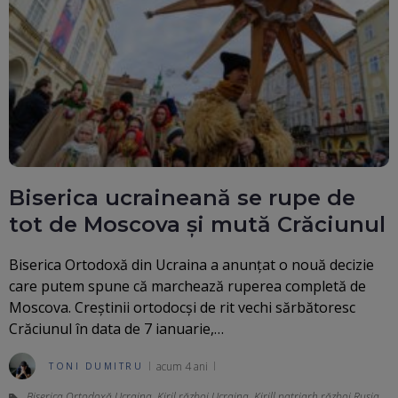
Biserica ucraineană se rupe de
tot de Moscova și mută Crăciunul
Biserica Ortodoxă din Ucraina a anunțat o nouă decizie
care putem spune că marchează ruperea completă de
Moscova. Creştinii ortodocşi de rit vechi sărbătoresc
Crăciunul în data de 7 ianuarie,…
acum 4 ani
TONI DUMITRU
Biserica Ortodoxă Ucraina
,
Kiril război Ucraina
,
Kirill patriarh război Rusia