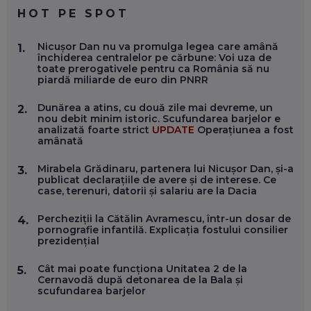
EP. 59
HOT PE SPOT
MARIO GHENEA, COFONDATOR WORKFLOW TIME: CUM
Nicușor Dan nu va promulga legea care amână
1.
FOLOSEȘTI TEHNOLOGIA CA SĂ FII MAI BUN LA JOB. ȘI CUM
închiderea centralelor pe cărbune: Voi uza de
SE VA SCHIMBA MUNCA, ÎN URMĂTORII ANI
toate prerogativele pentru ca România să nu
EP. 58
piardă miliarde de euro din PNRR
Dunărea a atins, cu două zile mai devreme, un
2.
MARIUS PAȘCULEA, COFONDATOR AL KULTH: CUM
nou debit minim istoric. Scufundarea barjelor e
FOLOSEȘTI TEHNOLOGIA CA SĂ ÎȚI DESCHIZI DRUMUL
analizată foarte strict
UPDATE
Operațiunea a fost
CĂTRE ARTĂ, LA NIVEL GLOBAL
amânată
EP. 57
Mirabela Grădinaru, partenera lui Nicușor Dan, și-a
3.
publicat declarațiile de avere și de interese. Ce
ANDREI AVĂDANEI, BIT SENTINEL: CUM ÎȚI PROTEJEZI
case, terenuri, datorii și salariu are la Dacia
EFICIENT VIAȚA ONLINE. ȘI CARE SUNT PRIMII PAȘI ÎNTR-O
CARIERĂ DE „HACKER CU PERMIS”
EP. 56
Percheziții la Cătălin Avramescu, într-un dosar de
4.
pornografie infantilă. Explicația fostului consilier
prezidențial
DOINA VÎLCEANU, CONTENTSPEED: VREI SUCCES ONLINE?
ÎNVAȚĂ AEO ȘI GEO!
Cât mai poate funcționa Unitatea 2 de la
5.
Cernavodă după detonarea de la Bala și
EP. 55
scufundarea barjelor