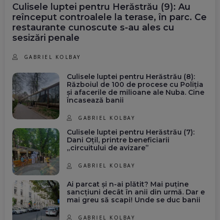
Culisele luptei pentru Herăstrău (9): Au
reînceput controalele la terase, în parc. Ce
restaurante cunoscute s-au ales cu
sesizări penale
GABRIEL KOLBAY
Culisele luptei pentru Herăstrău (8):
Războiul de 100 de procese cu Poliția
și afacerile de milioane ale Nuba. Cine
încasează banii
GABRIEL KOLBAY
Culisele luptei pentru Herăstrău (7):
Dani Oțil, printre beneficiarii
„circuitului de avizare”
GABRIEL KOLBAY
Ai parcat și n-ai plătit? Mai puține
sancțiuni decât în anii din urmă. Dar e
mai greu să scapi! Unde se duc banii
GABRIEL KOLBAY