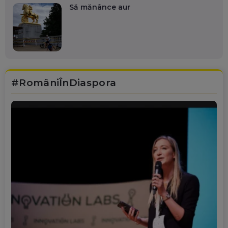
Să mănânce aur
#RomâniÎnDiaspora