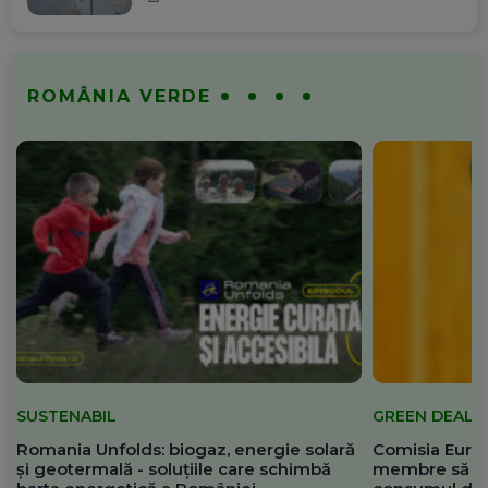
ROMÂNIA VERDE
SUSTENABIL
GREEN DEAL
Romania Unfolds: biogaz, energie solară
Comisia Europ
și geotermală - soluțiile care schimbă
membre să re