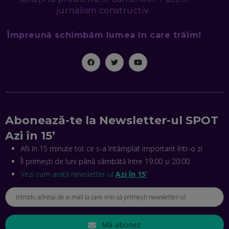
jurnalism constructiv.
MIHAI CEPOI, JOBFUL: SCHIMBĂM MODUL ÎN CARE APLICI
LA JOB! CUM DEMONSTREZI ABILITĂȚI ȘI CÂȘTIGI PREMII
Împreună schimbăm lumea în care trăim!
EP. 45
ANTONIO ENACHE, SENSE4FIT: CUM TE AJUTĂ
TEHNOLOGIA SĂ FACI SPORT, SĂ FII MAI COMPETITIV ȘI SĂ
CÂȘTIGI
EP. 44
CRISTIAN GROZEA, BEEFAST: PREGĂTIM CEL MAI BUN
Abonează-te la Newsletter-ul SPOT
DISPECERAT AUTOMAT DE PE PIAȚĂ! CUM POATE
REVOLUȚIONA LIVRĂRILE RAPIDE, DIN ROMÂNIA PÂNĂ ÎN
Azi în 15’
ASIA
EP. 43
Afli în 15 minute tot ce s-a întâmplat important într-o zi
Îl primești de luni până sâmbătă între 19:00 și 20:00
ANDREI NICOARĂ, EXPERT ÎN E-GUVERNARE: N-O SĂ NE
MAI MEARGĂ PREA MULT CU MANȚOGĂRII! DACĂ NU NE
Vezi cum arată newsletter-ul
Azi în 15’
RESPECTĂM OBLIGAȚIILE EUROPENE, VOM AVEA
PROBLEME
EP. 42
Mă abonez
MIHAELA BÎCIU, INVESTIMENTAL: BURSA E PENTRU TOȚI