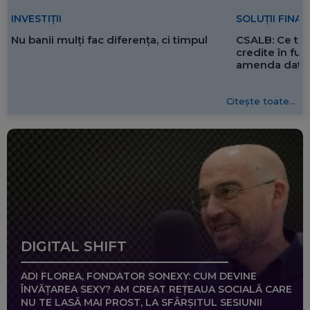
SOLUȚII FINA
INVESTIȚII
CSALB: Ce tre
Nu banii mulți fac diferența, ci timpul
credite în f
amenda dată 
Citește toate...
DIGITAL SHIFT
ADI FLOREA, FONDATOR SONEXY: CUM DEVINE
ÎNVĂȚAREA SEXY? AM CREAT REȚEAUA SOCIALĂ CARE
NU TE LASĂ MAI PROST, LA SFÂRȘITUL SESIUNII