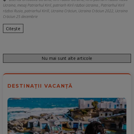
Ucraina
,
mesaj Patriarhul Kiril
,
patriarh Kiril război Ucraina.
,
Patriarhul Kiril
război Rusia
,
patriarhul Kirill
,
Ucraina Crăciun
,
Ucraina Crăciun 2022
,
Ucraina
Crăciun 25 decembrie
Citește
Nu mai sunt alte articole
DESTINAȚII VACANȚĂ