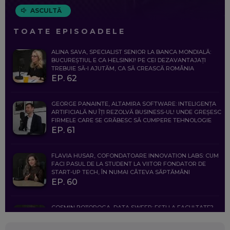
ASCULTĂ
TOATE EPISOADELE
ALINA SAVA, SPECIALIST SENIOR LA BANCA MONDIALĂ:
BUCUREȘTIUL E CA HELSINKI! PE CEI DEZAVANTAJAȚI
TREBUIE SĂ-I AJUTĂM, CA SĂ CREASCĂ ROMÂNIA
EP. 62
GEORGE PANAINTE, ALTAMIRA SOFTWARE: INTELIGENȚA
ARTIFICIALĂ NU ÎȚI REZOLVĂ BUSINESS-UL! UNDE GREȘESC
FIRMELE CARE SE GRĂBESC SĂ CUMPERE TEHNOLOGIE
EP. 61
FLAVIA HUSAR, COFONDATOARE INNOVATION LABS: CUM
FACI PASUL DE LA STUDENT LA VIITOR FONDATOR DE
START-UP TECH, ÎN NUMAI CÂTEVA SĂPTĂMÂNI
EP. 60
COSMIN BOȚOROGA, DATA SWEEP: EȘTI LA FACULTATE?
CE SĂ FOLOSEȘTI, CÂND ÎȚI TREBUIE CEVA MAI PRECIS CA
CHATGPT