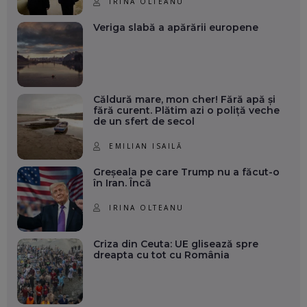
IRINA OLTEANU
Veriga slabă a apărării europene
Căldură mare, mon cher! Fără apă și
fără curent. Plătim azi o poliță veche
de un sfert de secol
EMILIAN ISAILĂ
Greșeala pe care Trump nu a făcut-o
în Iran. Încă
IRINA OLTEANU
Criza din Ceuta: UE glisează spre
dreapta cu tot cu România