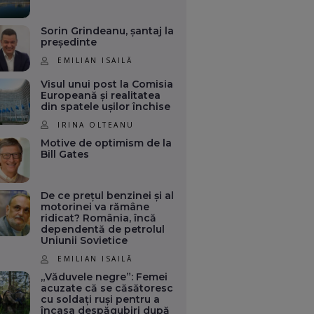
Sorin Grindeanu, șantaj la
președinte
EMILIAN ISAILĂ
Visul unui post la Comisia
Europeană și realitatea
din spatele ușilor închise
IRINA OLTEANU
Motive de optimism de la
Bill Gates
De ce prețul benzinei și al
motorinei va rămâne
ridicat? România, încă
dependentă de petrolul
Uniunii Sovietice
EMILIAN ISAILĂ
„Văduvele negre”: Femei
acuzate că se căsătoresc
cu soldați ruși pentru a
încasa despăgubiri după