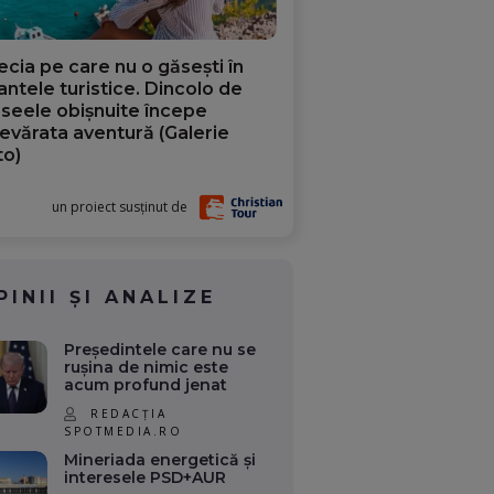
ecia pe care nu o găsești în
iantele turistice. Dincolo de
aseele obișnuite începe
evărata aventură (Galerie
to)
un proiect susținut de
PINII ȘI ANALIZE
Președintele care nu se
rușina de nimic este
acum profund jenat
REDACȚIA
SPOTMEDIA.RO
Mineriada energetică și
interesele PSD+AUR