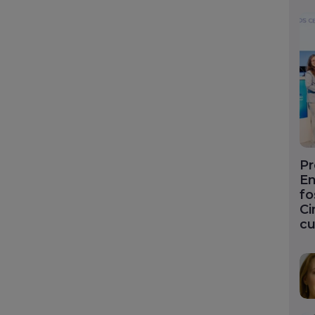
Pr
En
fo
Ci
cu