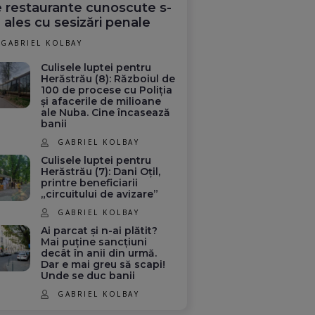
 restaurante cunoscute s-
 ales cu sesizări penale
GABRIEL KOLBAY
Culisele luptei pentru
Herăstrău (8): Războiul de
100 de procese cu Poliția
și afacerile de milioane
ale Nuba. Cine încasează
banii
GABRIEL KOLBAY
Culisele luptei pentru
Herăstrău (7): Dani Oțil,
printre beneficiarii
„circuitului de avizare”
GABRIEL KOLBAY
Ai parcat și n-ai plătit?
Mai puține sancțiuni
decât în anii din urmă.
Dar e mai greu să scapi!
Unde se duc banii
GABRIEL KOLBAY