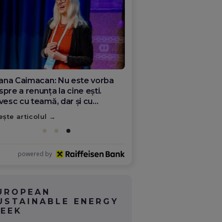
ana Olar, românca de la Google
re demonstrează că diaspora
ate schimba România
ește articolul
powered by
UROPEAN
USTAINABLE ENERGY
EEK