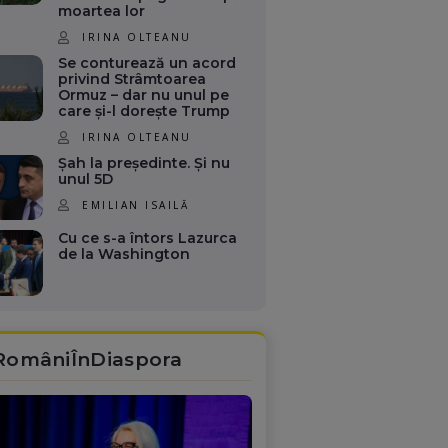
moartea lor
IRINA OLTEANU
Se conturează un acord
privind Strâmtoarea
Ormuz – dar nu unul pe
care și-l dorește Trump
IRINA OLTEANU
Șah la președinte. Și nu
unul 5D
EMILIAN ISAILĂ
Cu ce s-a întors Lazurca
de la Washington
RomâniÎnDiaspora