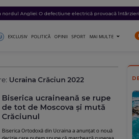
 arestată în Germania, pentru că a spionat pentru Rusia ș
trat azi un nou record absolut de temperatură
n nordul Angliei: O defecțiune electrică provoacă întârzieri
ă: O groapă de 3 metri adâncime a apărut în carosabil, trafi
n Dunăre a fost amânată din nou. Crește riscul pentru C
EXCLUSIV
POLITICĂ
OPINII
SPORT
MAI MULTE
U
D
e:
Ucraina Crăciun 2022
Biserica ucraineană se rupe
de tot de Moscova și mută
Crăciunul
Biserica Ortodoxă din Ucraina a anunțat o nouă
decizie care putem spune că marchează ruperea