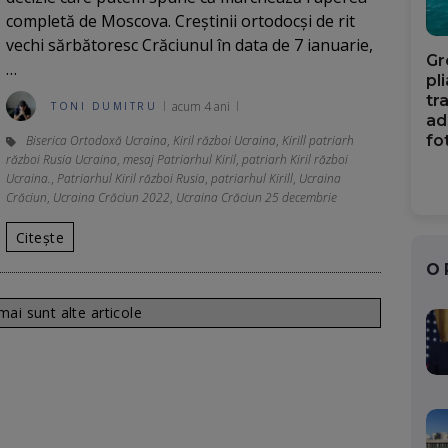
completă de Moscova. Creştinii ortodocşi de rit
vechi sărbătoresc Crăciunul în data de 7 ianuarie,
Gr
…
pl
tr
acum 4 ani
TONI DUMITRU
ad
fo
Biserica Ortodoxă Ucraina
,
Kiril război Ucraina
,
Kirill patriarh
război Rusia Ucraina
,
mesaj Patriarhul Kiril
,
patriarh Kiril război
Ucraina.
,
Patriarhul Kiril război Rusia
,
patriarhul Kirill
,
Ucraina
Crăciun
,
Ucraina Crăciun 2022
,
Ucraina Crăciun 25 decembrie
Citește
O
ai sunt alte articole