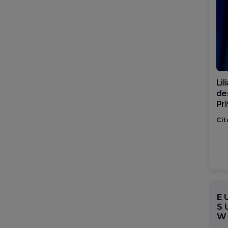
Di
ca
po
Cit
E
S
W