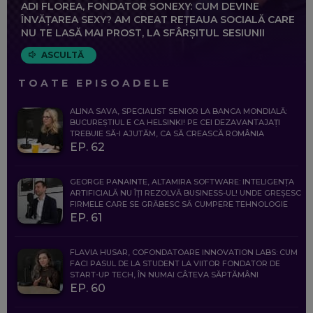
ADI FLOREA, FONDATOR SONEXY: CUM DEVINE
ÎNVĂȚAREA SEXY? AM CREAT REȚEAUA SOCIALĂ CARE
NU TE LASĂ MAI PROST, LA SFÂRȘITUL SESIUNII
ASCULTĂ
TOATE EPISOADELE
ALINA SAVA, SPECIALIST SENIOR LA BANCA MONDIALĂ:
BUCUREȘTIUL E CA HELSINKI! PE CEI DEZAVANTAJAȚI
TREBUIE SĂ-I AJUTĂM, CA SĂ CREASCĂ ROMÂNIA
EP. 62
GEORGE PANAINTE, ALTAMIRA SOFTWARE: INTELIGENȚA
ARTIFICIALĂ NU ÎȚI REZOLVĂ BUSINESS-UL! UNDE GREȘESC
FIRMELE CARE SE GRĂBESC SĂ CUMPERE TEHNOLOGIE
EP. 61
FLAVIA HUSAR, COFONDATOARE INNOVATION LABS: CUM
FACI PASUL DE LA STUDENT LA VIITOR FONDATOR DE
START-UP TECH, ÎN NUMAI CÂTEVA SĂPTĂMÂNI
EP. 60