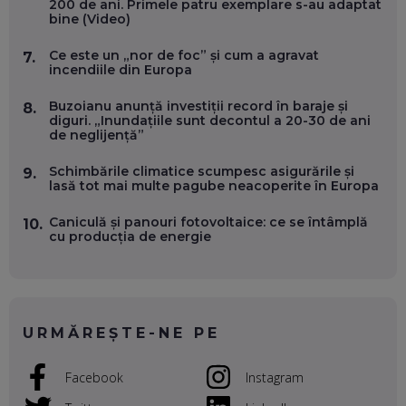
200 de ani. Primele patru exemplare s-au adaptat
EP. 55
bine (Video)
Ce este un „nor de foc” și cum a agravat
7.
OLIVIU MATEI, HOLISUN: SOFTWARE DE LA CLUJ PENTRU
incendiile din Europa
WASHINGTON, OCHELARI INTELIGENȚI ȘI FERME
VERTICALE FĂRĂ PĂMÂNT
Buzoianu anunță investiții record în baraje și
8.
EP. 54
diguri. „Inundațiile sunt decontul a 20-30 de ani
de neglijență”
VALENTIN VANCEA, CEO AL PATRIA BANK: AUTOMATIZĂM
Schimbările climatice scumpesc asigurările și
PROCESE, DAR CE FACEM CÂND PICĂ BAZA DE DATE, LA
9.
lasă tot mai multe pagube neacoperite în Europa
INSTITUȚIILE STATULUI?
EP. 53
Caniculă și panouri fotovoltaice: ce se întâmplă
10.
cu producția de energie
VOICU OPREAN (AROBS): CUM CONSTRUIEȘTI O COMPANIE
GLOBALĂ, FĂRĂ SĂ PIERZI LEGĂTURA CU COMUNITATEA
TA LOCALĂ - ȘI CE SĂ DAI ÎNAPOI
EP. 52
URMĂREȘTE-NE PE
ROBERT GRAUR, FOMO: SPEAKERUL PE SCENĂ, INVITATUL
ÎN SALĂ, DAR ÎNVĂȚĂM UNII DE LA CEILALȚI. VIN JASON
DERULO, STEVEN BARTLETT ȘI ALȚI PESTE 60 DE
Facebook
Instagram
ANTREPRENORI
EP. 51