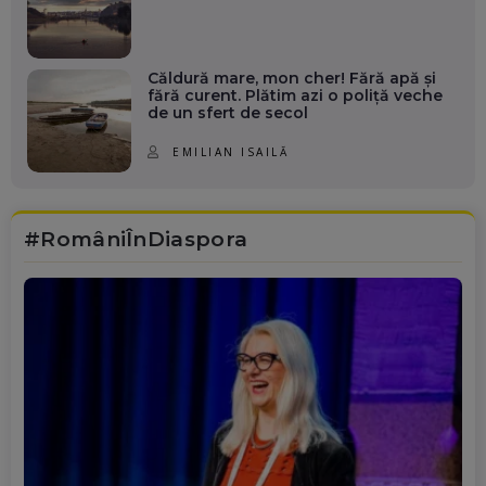
Căldură mare, mon cher! Fără apă și
fără curent. Plătim azi o poliță veche
de un sfert de secol
EMILIAN ISAILĂ
#RomâniÎnDiaspora