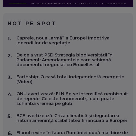
COSMIN BOȚOROGA, DATA SWEEP: EȘTI LA FACULTATE?
CE SĂ FOLOSEȘTI, CÂND ÎȚI TREBUIE CEVA MAI PRECIS CA
CHATGPT
EP. 59
HOT PE SPOT
MARIO GHENEA, COFONDATOR WORKFLOW TIME: CUM
Caprele, noua „armă” a Europei împotriva
1.
FOLOSEȘTI TEHNOLOGIA CA SĂ FII MAI BUN LA JOB. ȘI CUM
incendiilor de vegetație
SE VA SCHIMBA MUNCA, ÎN URMĂTORII ANI
EP. 58
De ce a vrut PSD Strategia biodiversității în
2.
Parlament: Amendamentele care schimbă
documentul negociat cu Bruxelles-ul
MARIUS PAȘCULEA, COFONDATOR AL KULTH: CUM
FOLOSEȘTI TEHNOLOGIA CA SĂ ÎȚI DESCHIZI DRUMUL
CĂTRE ARTĂ, LA NIVEL GLOBAL
Earthship: O casă total independentă energetic
3.
EP. 57
(Video)
ONU avertizează: El Niño se intensifică neobișnuit
4.
ANDREI AVĂDANEI, BIT SENTINEL: CUM ÎȚI PROTEJEZI
de repede. Ce este fenomenul și cum poate
EFICIENT VIAȚA ONLINE. ȘI CARE SUNT PRIMII PAȘI ÎNTR-O
schimba vremea pe glob
CARIERĂ DE „HACKER CU PERMIS”
EP. 56
BCE avertizează: Criza climatică și degradarea
5.
naturii amenință stabilitatea financiară a Europei
DOINA VÎLCEANU, CONTENTSPEED: VREI SUCCES ONLINE?
Elanul revine în fauna României după mai bine de
6.
ÎNVAȚĂ AEO ȘI GEO!