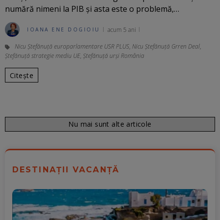
numără nimeni la PIB și asta este o problemă,…
acum 5 ani
IOANA ENE DOGIOIU
Nicu Ștefănuță europarlamentare USR PLUS
,
Nicu Ștefănuță Grren Deal
,
Ștefănuță strategie mediu UE
,
Ștefănuță urși România
Citește
Nu mai sunt alte articole
DESTINAȚII VACANȚĂ