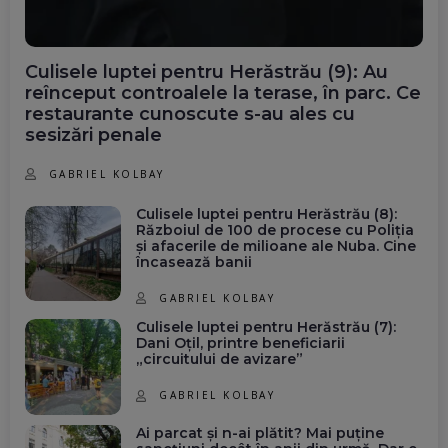
Culisele luptei pentru Herăstrău (9): Au
reînceput controalele la terase, în parc. Ce
restaurante cunoscute s-au ales cu
sesizări penale
GABRIEL KOLBAY
Culisele luptei pentru Herăstrău (8):
Războiul de 100 de procese cu Poliția
și afacerile de milioane ale Nuba. Cine
încasează banii
GABRIEL KOLBAY
Culisele luptei pentru Herăstrău (7):
Dani Oțil, printre beneficiarii
„circuitului de avizare”
GABRIEL KOLBAY
Ai parcat și n-ai plătit? Mai puține