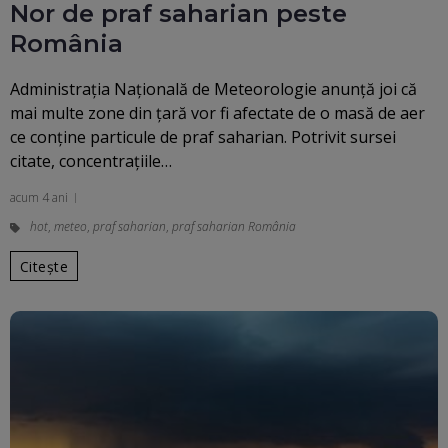
Nor de praf saharian peste
România
Administraţia Naţională de Meteorologie anunță joi că
mai multe zone din țară vor fi afectate de o masă de aer
ce conţine particule de praf saharian. Potrivit sursei
citate, concentraţiile…
acum 4 ani
hot
,
meteo
,
praf saharian
,
praf saharian România
Citește