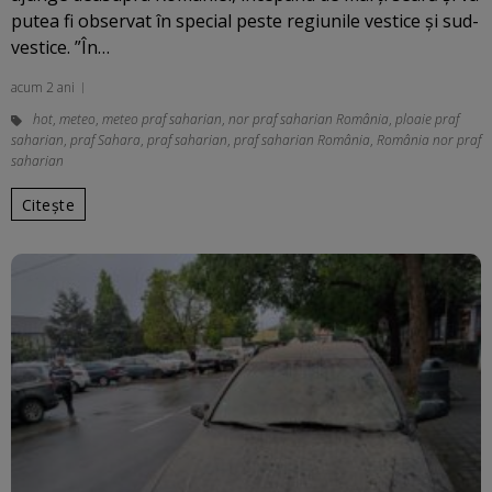
putea fi observat în special peste regiunile vestice şi sud-
vestice. ”În…
acum 2 ani
hot
,
meteo
,
meteo praf saharian
,
nor praf saharian România
,
ploaie praf
saharian
,
praf Sahara
,
praf saharian
,
praf saharian România
,
România nor praf
saharian
Citește