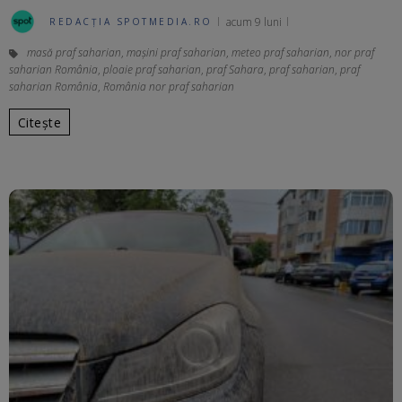
acum 9 luni
REDACȚIA SPOTMEDIA.RO
masă praf saharian
,
mașini praf saharian
,
meteo praf saharian
,
nor praf
saharian România
,
ploaie praf saharian
,
praf Sahara
,
praf saharian
,
praf
saharian România
,
România nor praf saharian
Citește