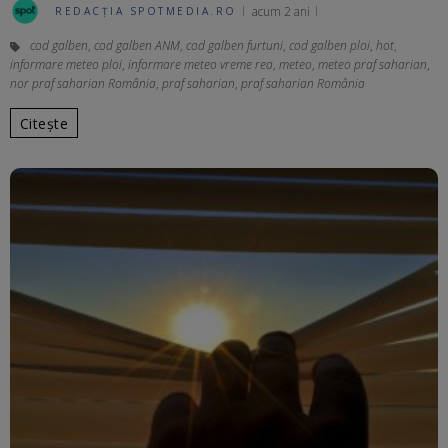
acum 2 ani
REDACȚIA SPOTMEDIA.RO
cod galben
,
cod galben ANM
,
cod galben furtuni
,
cod galben ploi
,
hot
,
informare meteo ploi
,
informare meteo vreme rea
,
meteo
,
meteo praf saharian
,
nor praf saharian România
,
praf saharian
,
praf saharian România
Citește