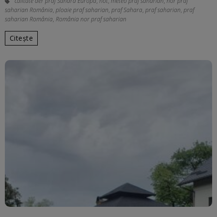
calitate aer praf Sahara Europa
,
hot
,
meteo praf saharian
,
nor praf
saharian România
,
ploaie praf saharian
,
praf Sahara
,
praf saharian
,
praf
saharian România
,
România nor praf saharian
Citește