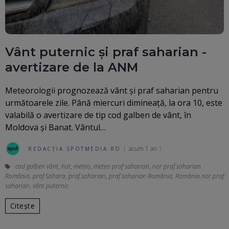
Vânt puternic și praf saharian -
avertizare de la ANM
Meteorologii prognozează vânt şi praf saharian pentru
următoarele zile. Până miercuri dimineaţă, la ora 10, este
valabilă o avertizare de tip cod galben de vânt, în
Moldova şi Banat. Vântul…
acum 1 an
REDACȚIA SPOTMEDIA.RO
cod galben vânt
,
hot
,
meteo
,
meteo praf saharian
,
nor praf saharian
România
,
praf Sahara
,
praf saharian
,
praf saharian România
,
România nor praf
saharian
,
vânt puternic
Citește