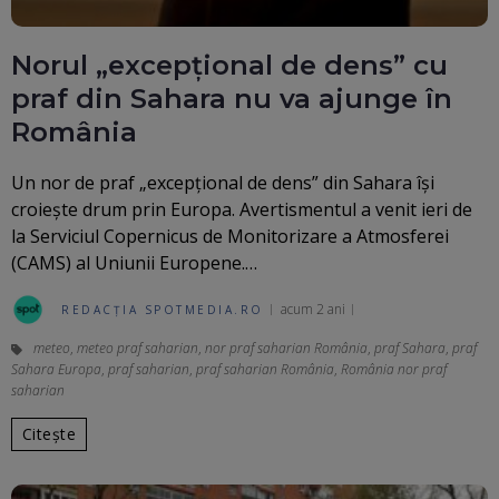
Norul „excepțional de dens” cu
praf din Sahara nu va ajunge în
România
Un nor de praf „excepțional de dens” din Sahara își
croiește drum prin Europa. Avertismentul a venit ieri de
la Serviciul Copernicus de Monitorizare a Atmosferei
(CAMS) al Uniunii Europene.…
acum 2 ani
REDACȚIA SPOTMEDIA.RO
meteo
,
meteo praf saharian
,
nor praf saharian România
,
praf Sahara
,
praf
Sahara Europa
,
praf saharian
,
praf saharian România
,
România nor praf
saharian
Citește