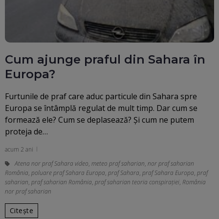
Cum ajunge praful din Sahara în
Europa?
Furtunile de praf care aduc particule din Sahara spre
Europa se întâmplă regulat de mult timp. Dar cum se
formează ele? Cum se deplasează? Și cum ne putem
proteja de…
acum 2 ani
Atena nor praf Sahara video
,
meteo praf saharian
,
nor praf saharian
România
,
poluare praf Sahara Europa
,
praf Sahara
,
praf Sahara Europa
,
praf
saharian
,
praf saharian România
,
praf saharian teoria conspirației
,
România
nor praf saharian
Citește