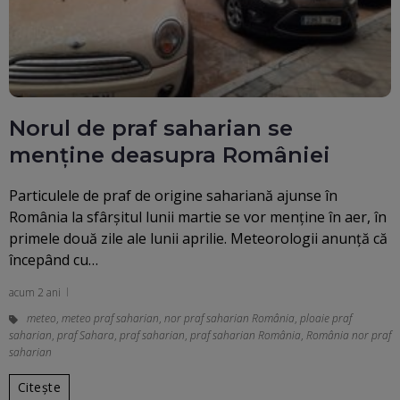
Norul de praf saharian se
menține deasupra României
Particulele de praf de origine sahariană ajunse în
România la sfârşitul lunii martie se vor menţine în aer, în
primele două zile ale lunii aprilie. Meteorologii anunţă că
începând cu…
acum 2 ani
meteo
,
meteo praf saharian
,
nor praf saharian România
,
ploaie praf
saharian
,
praf Sahara
,
praf saharian
,
praf saharian România
,
România nor praf
saharian
Citește