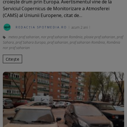
croiește drum prin Europa. Avertismentul vine de la
Serviciul Copernicus de Monitorizare a Atmosferei
(CAMS) al Uniunii Europene, citat de…
acum 2 ani
REDACȚIA SPOTMEDIA.RO
meteo praf saharian
,
nor praf saharian România
,
ploaie praf saharian
,
praf
Sahara
,
praf Sahara Europa
,
praf saharian
,
praf saharian România
,
România
nor praf saharian
Citește