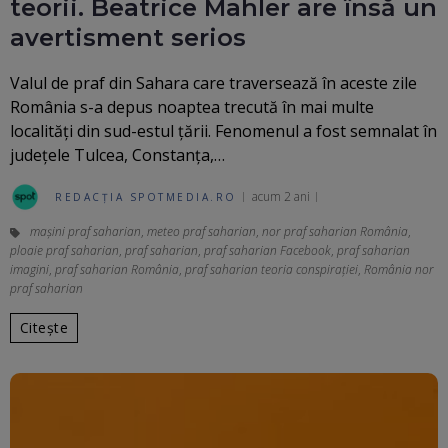
teorii. Beatrice Mahler are însă un
avertisment serios
Valul de praf din Sahara care traversează în aceste zile
România s-a depus noaptea trecută în mai multe
localități din sud-estul țării. Fenomenul a fost semnalat în
județele Tulcea, Constanţa,…
acum 2 ani
REDACȚIA SPOTMEDIA.RO
mașini praf saharian
,
meteo praf saharian
,
nor praf saharian România
,
ploaie praf saharian
,
praf saharian
,
praf saharian Facebook
,
praf saharian
imagini
,
praf saharian România
,
praf saharian teoria conspirației
,
România nor
praf saharian
Citește