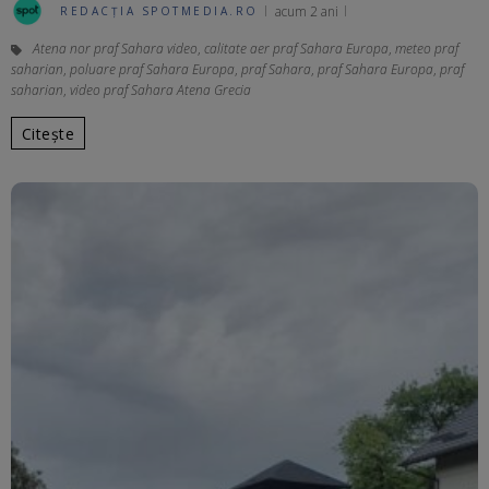
acum 2 ani
REDACȚIA SPOTMEDIA.RO
Atena nor praf Sahara video
,
calitate aer praf Sahara Europa
,
meteo praf
saharian
,
poluare praf Sahara Europa
,
praf Sahara
,
praf Sahara Europa
,
praf
saharian
,
video praf Sahara Atena Grecia
Citește