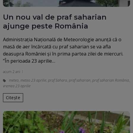
Un nou val de praf saharian
ajunge peste România
Administraţia Naţională de Meteorologie anunţă că o
masă de aer încărcată cu praf saharian se va afla
deasupra României şi în prima partea zilei de miercuri.
”În perioada 23 aprilie…
acum 2 ani
meteo
,
meteo 23 aprilie
,
praf Sahara
,
praf saharian
,
praf saharian România
,
vremea 23 aprilie
Citește