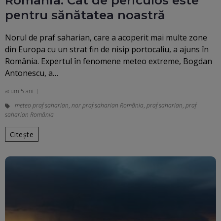
România. Cât de periculos este
pentru sănătatea noastră
Norul de praf saharian, care a acoperit mai multe zone
din Europa cu un strat fin de nisip portocaliu, a ajuns în
România. Expertul în fenomene meteo extreme, Bogdan
Antonescu, a…
acum 5 ani
meteo praf saharian
,
nor praf saharian România
,
praf saharian
,
praf
saharian România
Citește