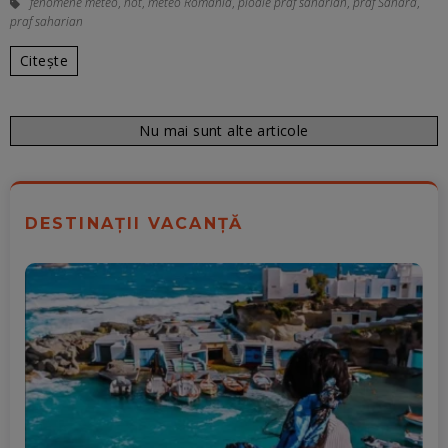
fenomene meteo
,
hot
,
meteo România
,
ploaie praf saharian
,
praf Sahara
,
praf saharian
Citește
Nu mai sunt alte articole
DESTINAȚII VACANȚĂ