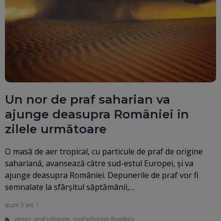
Un nor de praf saharian va
ajunge deasupra României în
zilele următoare
O masă de aer tropical, cu particule de praf de origine
sahariană, avansează către sud-estul Europei, și va
ajunge deasupra României. Depunerile de praf vor fi
semnalate la sfârşitul săptămânii,…
acum 5 ani
meteo
,
praf saharian
,
praf saharian România