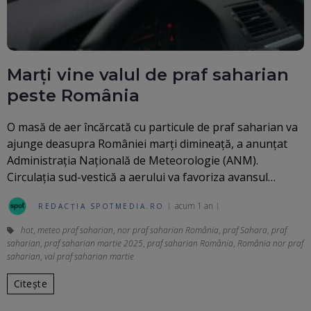
Marți vine valul de praf saharian
peste România
O masă de aer încărcată cu particule de praf saharian va
ajunge deasupra României marți dimineață, a anunțat
Administrația Națională de Meteorologie (ANM).
Circulația sud-vestică a aerului va favoriza avansul…
acum 1 an
REDACȚIA SPOTMEDIA.RO
hot
,
meteo praf saharian
,
nor praf saharian România
,
praf Sahara
,
praf
saharian
,
praf saharian martie 2025
,
praf saharian România
,
România nor praf
saharian
,
val praf saharian martie
Citește