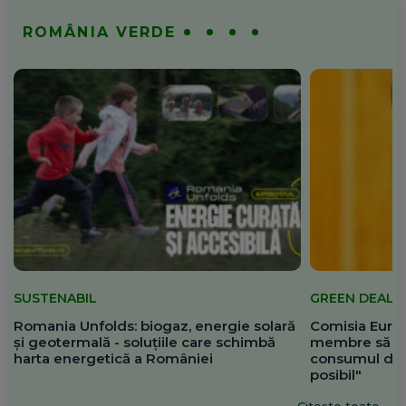
ROMÂNIA VERDE
SUSTENABIL
GREEN DEAL
Romania Unfolds: biogaz, energie solară
Comisia Europ
și geotermală - soluțiile care schimbă
membre să re
harta energetică a României
consumul de 
posibil"
Citește toate...