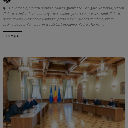
AP România
,
Ciolacu premier
,
coaliție guvernare
,
Le Figaro România
,
Marcel
Ciolacu premier desemnat
,
negocieri coaliție guvernare
,
presa străină Ciolacu
,
presa străină evenimente România
,
presa străină guvern România
,
presa
străină politică România
,
presa străină România
,
Reuters România
Citește