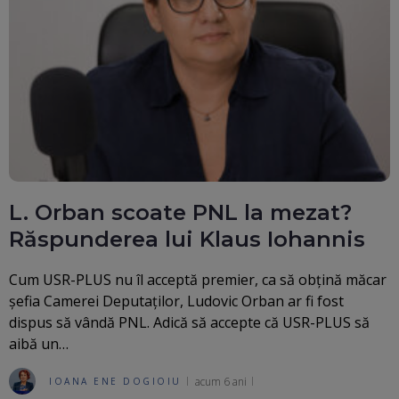
L. Orban scoate PNL la mezat?
Răspunderea lui Klaus Iohannis
Cum USR-PLUS nu îl acceptă premier, ca să obțină măcar
șefia Camerei Deputaților, Ludovic Orban ar fi fost
dispus să vândă PNL. Adică să accepte că USR-PLUS să
aibă un…
acum 6 ani
IOANA ENE DOGIOIU