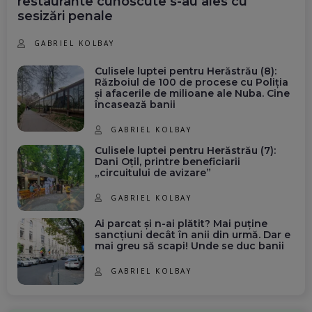
restaurante cunoscute s-au ales cu
sesizări penale
GABRIEL KOLBAY
Culisele luptei pentru Herăstrău (8):
Războiul de 100 de procese cu Poliția
și afacerile de milioane ale Nuba. Cine
încasează banii
GABRIEL KOLBAY
Culisele luptei pentru Herăstrău (7):
Dani Oțil, printre beneficiarii
„circuitului de avizare”
GABRIEL KOLBAY
Ai parcat și n-ai plătit? Mai puține
sancțiuni decât în anii din urmă. Dar e
mai greu să scapi! Unde se duc banii
GABRIEL KOLBAY