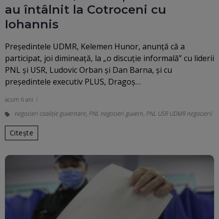
au întâlnit la Cotroceni cu
Iohannis
Preşedintele UDMR, Kelemen Hunor, anunţă că a
participat, joi dimineaţă, la „o discuţie informală” cu liderii
PNL şi USR, Ludovic Orban şi Dan Barna, şi cu
preşedintele executiv PLUS, Dragoş…
acum 6 ani
negocieri coaliție guvernare
,
PNL negocieri guvern
,
PNL USR UDMR negocierii
Citește