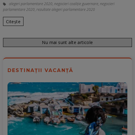
alegeri parlamentare 2020
,
negocieri coaliție guvernare
,
negocieri
parlamentare 2020
,
rezultate alegeri parlamentare 2020
Citește
Nu mai sunt alte articole
DESTINAȚII VACANȚĂ