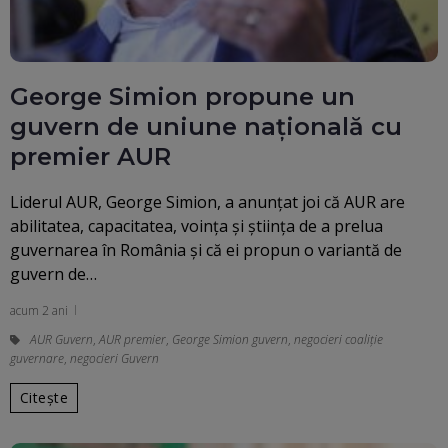
George Simion propune un
guvern de uniune națională cu
premier AUR
Liderul AUR, George Simion, a anunţat joi că AUR are
abilitatea, capacitatea, voinţa şi ştiinţa de a prelua
guvernarea în România şi că ei propun o variantă de
guvern de…
acum 2 ani
AUR Guvern
,
AUR premier
,
George Simion guvern
,
negocieri coaliție
guvernare
,
negocieri Guvern
Citește