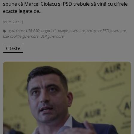
spune că Marcel Ciolacu și PSD trebuie să vină cu cifrele
exacte legate de…
acum 2 ani
guvernare USR PSD
,
negocieri coaliție guvernare
,
retragere PSD guvernare
,
USR coaliție guvernare
,
USR guvernare
Citește