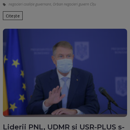
negocieri coaliție guvernare
,
Orban negocieri guvern Cîțu
Citește
Liderii PNL, UDMR și USR-PLUS s-