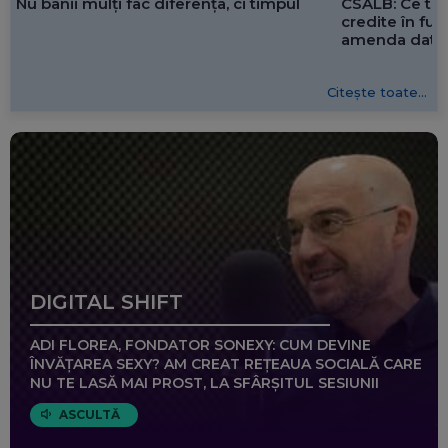
CSALB: Ce tre
Nu banii mulți fac diferența, ci timpul
credite în f
amenda dată 
Citește toate...
DIGITAL SHIFT
ADI FLOREA, FONDATOR SONEXY: CUM DEVINE
ÎNVĂȚAREA SEXY? AM CREAT REȚEAUA SOCIALĂ CARE
NU TE LASĂ MAI PROST, LA SFÂRȘITUL SESIUNII
ASCULTĂ