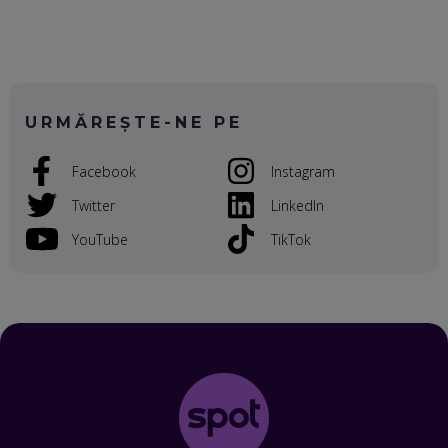
EP. 54
VALENTIN VANCEA, CEO AL PATRIA BANK: AUTOMATIZĂM
PROCESE, DAR CE FACEM CÂND PICĂ BAZA DE DATE, LA
INSTITUȚIILE STATULUI?
EP. 53
URMĂREȘTE-NE PE
VOICU OPREAN (AROBS): CUM CONSTRUIEȘTI O COMPANIE
Facebook
Instagram
GLOBALĂ, FĂRĂ SĂ PIERZI LEGĂTURA CU COMUNITATEA
TA LOCALĂ - ȘI CE SĂ DAI ÎNAPOI
Twitter
LinkedIn
EP. 52
YouTube
TikTok
ROBERT GRAUR, FOMO: SPEAKERUL PE SCENĂ, INVITATUL
ÎN SALĂ, DAR ÎNVĂȚĂM UNII DE LA CEILALȚI. VIN JASON
DERULO, STEVEN BARTLETT ȘI ALȚI PESTE 60 DE
ANTREPRENORI
EP. 51
RADU MOȚOC, TECHSOUP: O TREIME DINTRE
PARTICIPANȚII LA DEZBATERILE DE PE REȚELE SOCIALE
ȚIPĂ, CU FEȚELE ACOPERITE. CUM ÎNVĂȚĂM SĂ DISCUTĂM
ȘI SĂ DECIDEM
EP. 50