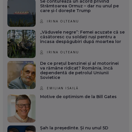
Se conturează un acord privind
Strâmtoarea Ormuz – dar nu unul pe
care și-l dorește Trump
IRINA OLTEANU
„Văduvele negre”: Femei acuzate că se
căsătoresc cu soldați ruși pentru a
încasa despăgubiri după moartea lor
IRINA OLTEANU
De ce prețul benzinei și al motorinei
va rămâne ridicat? România, încă
dependentă de petrolul Uniunii
Sovietice
EMILIAN ISAILĂ
Motive de optimism de la Bill Gates
Șah la președinte. Și nu unul 5D