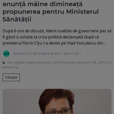
anunță mâine dimineață
propunerea pentru Ministerul
Sănătății
După 6 ore de discuții, liderii coaliției de guvernare par să
fi găsit o soluție la criza politică declanșată după ce
premierul Florin Cîțu l-a demis pe Vlad Voiculescu din…
acum 5 ani
REDACȚIA SPOTMEDIA.RO
hot
,
negocieri coaliție guvernare
,
USR PLUS condiții guvernare PNL
,
USR PLUS
demisie Cîțu
Citește