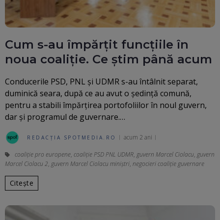
Cum s-au împărțit funcțiile în
noua coaliție. Ce știm până acum
Conducerile PSD, PNL și UDMR s-au întâlnit separat,
duminică seara, după ce au avut o ședință comună,
pentru a stabili împărțirea portofoliilor în noul guvern,
dar și programul de guvernare.…
acum 2 ani
REDACȚIA SPOTMEDIA.RO
coaliție pro europene
,
coaliție PSD PNL UDMR
,
guvern Marcel Ciolacu
,
guvern
Marcel Ciolacu 2
,
guvern Marcel Ciolacu miniștri
,
negocieri coaliție guvernare
Citește