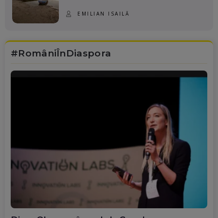
EMILIAN ISAILĂ
#RomâniÎnDiaspora