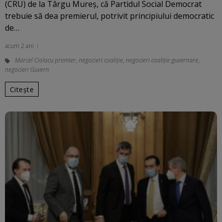
(CRU) de la Târgu Mureş, că Partidul Social Democrat
trebuie să dea premierul, potrivit principiului democratic
de…
acum 2 ani
Marcel Ciolacu premier
,
negocieri coaliție
,
negocieri coaliție guvernare
,
negocieri Guvern
Citește