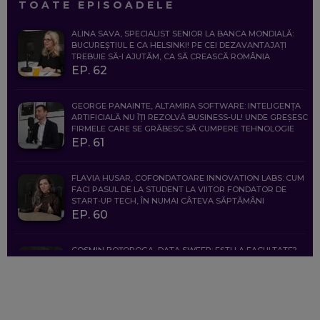
TOATE EPISOADELE
ALINA SAVA, SPECIALIST SENIOR LA BANCA MONDIALĂ:
BUCUREȘTIUL E CA HELSINKI! PE CEI DEZAVANTAJAȚI
TREBUIE SĂ-I AJUTĂM, CA SĂ CREASCĂ ROMÂNIA
EP. 62
GEORGE PANAINTE, ALTAMIRA SOFTWARE: INTELIGENȚA
ARTIFICIALĂ NU ÎȚI REZOLVĂ BUSINESS-UL! UNDE GREȘESC
FIRMELE CARE SE GRĂBESC SĂ CUMPERE TEHNOLOGIE
EP. 61
FLAVIA HUSAR, COFONDATOARE INNOVATION LABS: CUM
FACI PASUL DE LA STUDENT LA VIITOR FONDATOR DE
START-UP TECH, ÎN NUMAI CÂTEVA SĂPTĂMÂNI
EP. 60
COSMIN BOȚOROGA, DATA SWEEP: EȘTI LA FACULTATE?
CE SĂ FOLOSEȘTI, CÂND ÎȚI TREBUIE CEVA MAI PRECIS CA
CHATGPT
EP. 59