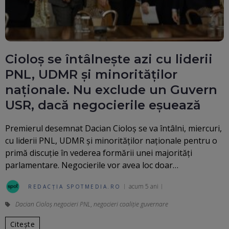
Cioloș se întâlnește azi cu liderii
PNL, UDMR şi minorităţilor
naţionale. Nu exclude un Guvern
USR, dacă negocierile eșuează
Premierul desemnat Dacian Cioloş se va întâlni, miercuri,
cu liderii PNL, UDMR şi minorităţilor naţionale pentru o
primă discuţie în vederea formării unei majorităţi
parlamentare. Negocierile vor avea loc doar…
acum 5 ani
REDACȚIA SPOTMEDIA.RO
Dacian Cioloș negocieri PNL
,
negocieri coaliție guvernare
Citește