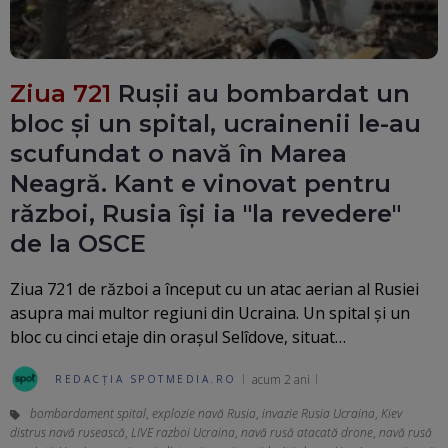
Ziua 721
Rușii au bombardat un
bloc și un spital, ucrainenii le-au
scufundat o navă în Marea
Neagră. Kant e vinovat pentru
război, Rusia își ia "la revedere"
de la OSCE
Ziua 721 de război a început cu un atac aerian al Rusiei
asupra mai multor regiuni din Ucraina. Un spital și un
bloc cu cinci etaje din orașul Selîdove, situat…
acum 2 ani
REDACȚIA SPOTMEDIA.RO
bombardament spital
,
explozie navă Rusia
,
invazie Rusia Ucraina
,
Kiev
distrus navă rusească
,
LIVE razboi Ucraina
,
navă rusă atacată drone
,
navă rusă