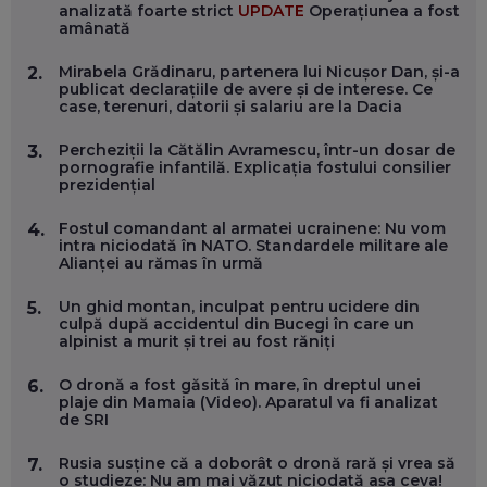
analizată foarte strict
UPDATE
Operațiunea a fost
EP. 58
amânată
Mirabela Grădinaru, partenera lui Nicușor Dan, și-a
2.
MARIUS PAȘCULEA, COFONDATOR AL KULTH: CUM
publicat declarațiile de avere și de interese. Ce
FOLOSEȘTI TEHNOLOGIA CA SĂ ÎȚI DESCHIZI DRUMUL
case, terenuri, datorii și salariu are la Dacia
CĂTRE ARTĂ, LA NIVEL GLOBAL
EP. 57
Percheziții la Cătălin Avramescu, într-un dosar de
3.
pornografie infantilă. Explicația fostului consilier
prezidențial
ANDREI AVĂDANEI, BIT SENTINEL: CUM ÎȚI PROTEJEZI
EFICIENT VIAȚA ONLINE. ȘI CARE SUNT PRIMII PAȘI ÎNTR-O
CARIERĂ DE „HACKER CU PERMIS”
Fostul comandant al armatei ucrainene: Nu vom
4.
EP. 56
intra niciodată în NATO. Standardele militare ale
Alianței au rămas în urmă
DOINA VÎLCEANU, CONTENTSPEED: VREI SUCCES ONLINE?
Un ghid montan, inculpat pentru ucidere din
5.
ÎNVAȚĂ AEO ȘI GEO!
culpă după accidentul din Bucegi în care un
alpinist a murit și trei au fost răniți
EP. 55
O dronă a fost găsită în mare, în dreptul unei
6.
plaje din Mamaia (Video). Aparatul va fi analizat
OLIVIU MATEI, HOLISUN: SOFTWARE DE LA CLUJ PENTRU
de SRI
WASHINGTON, OCHELARI INTELIGENȚI ȘI FERME
VERTICALE FĂRĂ PĂMÂNT
EP. 54
Rusia susține că a doborât o dronă rară și vrea să
7.
o studieze: Nu am mai văzut niciodată așa ceva!