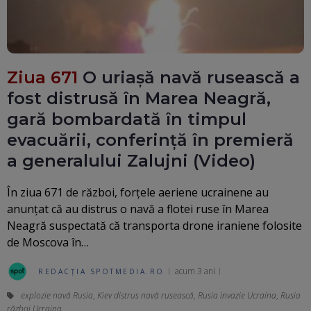
Ziua 671
O uriașă navă rusească a
fost distrusă în Marea Neagră,
gară bombardată în timpul
evacuării, conferință în premieră
a generalului Zalujni (Video)
În ziua 671 de război, forţele aeriene ucrainene au
anunţat că au distrus o navă a flotei ruse în Marea
Neagră suspectată că transporta drone iraniene folosite
de Moscova în…
acum 3 ani
REDACȚIA SPOTMEDIA.RO
explozie navă Rusia
,
Kiev distrus navă rusească
,
Rusia invazie Ucraina
,
Rusia
război Ucraina