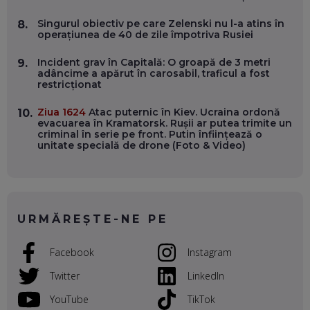
VALENTIN VANCEA, CEO AL PATRIA BANK: AUTOMATIZĂM
Singurul obiectiv pe care Zelenski nu l-a atins în
8.
PROCESE, DAR CE FACEM CÂND PICĂ BAZA DE DATE, LA
operațiunea de 40 de zile împotriva Rusiei
INSTITUȚIILE STATULUI?
EP. 53
Incident grav în Capitală: O groapă de 3 metri
9.
adâncime a apărut în carosabil, traficul a fost
restricționat
VOICU OPREAN (AROBS): CUM CONSTRUIEȘTI O COMPANIE
GLOBALĂ, FĂRĂ SĂ PIERZI LEGĂTURA CU COMUNITATEA
TA LOCALĂ - ȘI CE SĂ DAI ÎNAPOI
Ziua 1624
Atac puternic în Kiev. Ucraina ordonă
10.
EP. 52
evacuarea în Kramatorsk. Rușii ar putea trimite un
criminal în serie pe front. Putin înființează o
unitate specială de drone (Foto & Video)
ROBERT GRAUR, FOMO: SPEAKERUL PE SCENĂ, INVITATUL
ÎN SALĂ, DAR ÎNVĂȚĂM UNII DE LA CEILALȚI. VIN JASON
DERULO, STEVEN BARTLETT ȘI ALȚI PESTE 60 DE
ANTREPRENORI
EP. 51
URMĂREȘTE-NE PE
RADU MOȚOC, TECHSOUP: O TREIME DINTRE
PARTICIPANȚII LA DEZBATERILE DE PE REȚELE SOCIALE
ȚIPĂ, CU FEȚELE ACOPERITE. CUM ÎNVĂȚĂM SĂ DISCUTĂM
Facebook
Instagram
ȘI SĂ DECIDEM
EP. 50
Twitter
LinkedIn
CRISTIAN CHINA BIRTA, KOOPERATIVA 2.0: CUM ÎȚI FACI
YouTube
TikTok
PROMOVAREA ONLINE. 3 PAȘI CA SĂ RECUNOȘTI „ȚEPARII”