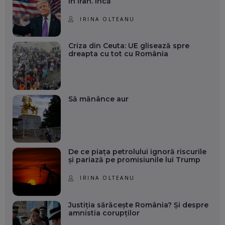
în Iran. Încă
IRINA OLTEANU
Criza din Ceuta: UE glisează spre
dreapta cu tot cu România
Să mănânce aur
De ce piața petrolului ignoră riscurile
și pariază pe promisiunile lui Trump
IRINA OLTEANU
Justiția sărăcește România? Și despre
amnistia corupților