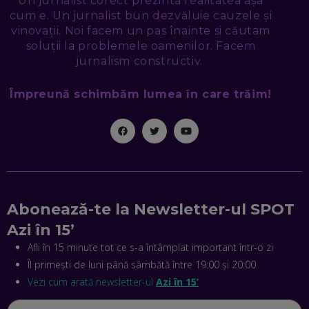
Un jurnalist corect prezintă realitatea așa
CE-AM ÎNVĂȚAT DIN EPISODUL GEORGESCU
cum e. Un jurnalist bun dezvăluie cauzele și
EP. 46
vinovații. Noi facem un pas înainte si căutam
soluții la problemele oamenilor. Facem
MIHAI CEPOI, JOBFUL: SCHIMBĂM MODUL ÎN CARE APLICI
jurnalism constructiv.
LA JOB! CUM DEMONSTREZI ABILITĂȚI ȘI CÂȘTIGI PREMII
EP. 45
Împreună schimbăm lumea în care trăim!
ANTONIO ENACHE, SENSE4FIT: CUM TE AJUTĂ
TEHNOLOGIA SĂ FACI SPORT, SĂ FII MAI COMPETITIV ȘI SĂ
CÂȘTIGI
EP. 44
CRISTIAN GROZEA, BEEFAST: PREGĂTIM CEL MAI BUN
DISPECERAT AUTOMAT DE PE PIAȚĂ! CUM POATE
Abonează-te la Newsletter-ul SPOT
REVOLUȚIONA LIVRĂRILE RAPIDE, DIN ROMÂNIA PÂNĂ ÎN
ASIA
Azi în 15’
EP. 43
Afli în 15 minute tot ce s-a întâmplat important într-o zi
ANDREI NICOARĂ, EXPERT ÎN E-GUVERNARE: N-O SĂ NE
Îl primești de luni până sâmbătă între 19:00 și 20:00
MAI MEARGĂ PREA MULT CU MANȚOGĂRII! DACĂ NU NE
RESPECTĂM OBLIGAȚIILE EUROPENE, VOM AVEA
Vezi cum arată newsletter-ul
Azi în 15’
PROBLEME
EP. 42