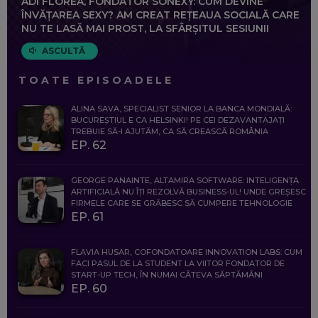
ADI FLOREA, FONDATOR SONEXY: CUM DEVINE
ÎNVĂȚAREA SEXY? AM CREAT REȚEAUA SOCIALĂ CARE
NU TE LASĂ MAI PROST, LA SFÂRȘITUL SESIUNII
ASCULTĂ
TOATE EPISOADELE
ALINA SAVA, SPECIALIST SENIOR LA BANCA MONDIALĂ:
BUCUREȘTIUL E CA HELSINKI! PE CEI DEZAVANTAJAȚI
TREBUIE SĂ-I AJUTĂM, CA SĂ CREASCĂ ROMÂNIA
EP. 62
GEORGE PANAINTE, ALTAMIRA SOFTWARE: INTELIGENȚA
ARTIFICIALĂ NU ÎȚI REZOLVĂ BUSINESS-UL! UNDE GREȘESC
FIRMELE CARE SE GRĂBESC SĂ CUMPERE TEHNOLOGIE
EP. 61
FLAVIA HUSAR, COFONDATOARE INNOVATION LABS: CUM
FACI PASUL DE LA STUDENT LA VIITOR FONDATOR DE
START-UP TECH, ÎN NUMAI CÂTEVA SĂPTĂMÂNI
EP. 60