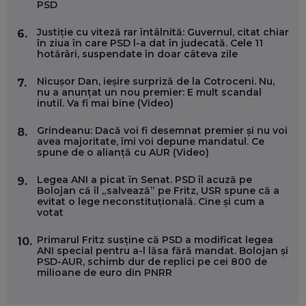
PSD
EP. 55
Justiție cu viteză rar întâlnită: Guvernul, citat chiar
6.
în ziua în care PSD l-a dat în judecată. Cele 11
OLIVIU MATEI, HOLISUN: SOFTWARE DE LA CLUJ PENTRU
hotărâri, suspendate în doar câteva zile
WASHINGTON, OCHELARI INTELIGENȚI ȘI FERME
VERTICALE FĂRĂ PĂMÂNT
EP. 54
Nicușor Dan, ieșire surpriză de la Cotroceni. Nu,
7.
nu a anunțat un nou premier: E mult scandal
inutil. Va fi mai bine (Video)
VALENTIN VANCEA, CEO AL PATRIA BANK: AUTOMATIZĂM
PROCESE, DAR CE FACEM CÂND PICĂ BAZA DE DATE, LA
Grindeanu: Dacă voi fi desemnat premier și nu voi
8.
INSTITUȚIILE STATULUI?
avea majoritate, îmi voi depune mandatul. Ce
EP. 53
spune de o alianță cu AUR (Video)
Legea ANI a picat în Senat. PSD îl acuză pe
9.
VOICU OPREAN (AROBS): CUM CONSTRUIEȘTI O COMPANIE
Bolojan că îl „salvează” pe Fritz, USR spune că a
GLOBALĂ, FĂRĂ SĂ PIERZI LEGĂTURA CU COMUNITATEA
evitat o lege neconstituțională. Cine și cum a
TA LOCALĂ - ȘI CE SĂ DAI ÎNAPOI
votat
EP. 52
Primarul Fritz susține că PSD a modificat legea
10.
ROBERT GRAUR, FOMO: SPEAKERUL PE SCENĂ, INVITATUL
ANI special pentru a-l lăsa fără mandat. Bolojan și
ÎN SALĂ, DAR ÎNVĂȚĂM UNII DE LA CEILALȚI. VIN JASON
PSD-AUR, schimb dur de replici pe cei 800 de
DERULO, STEVEN BARTLETT ȘI ALȚI PESTE 60 DE
milioane de euro din PNRR
ANTREPRENORI
EP. 51