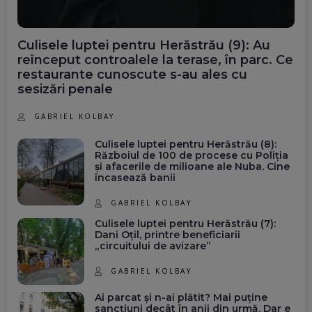
Culisele luptei pentru Herăstrău (9): Au
reînceput controalele la terase, în parc. Ce
restaurante cunoscute s-au ales cu
sesizări penale
GABRIEL KOLBAY
Culisele luptei pentru Herăstrău (8):
Războiul de 100 de procese cu Poliția
și afacerile de milioane ale Nuba. Cine
încasează banii
GABRIEL KOLBAY
Culisele luptei pentru Herăstrău (7):
Dani Oțil, printre beneficiarii
„circuitului de avizare”
GABRIEL KOLBAY
Ai parcat și n-ai plătit? Mai puține
sancțiuni decât în anii din urmă. Dar e