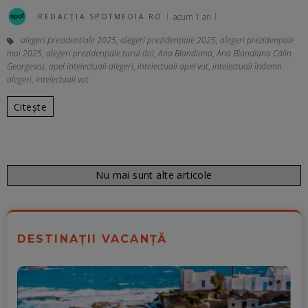
acum 1 an
REDACȚIA SPOTMEDIA.RO
alegeri prezidentiale 2025
,
alegeri prezidențiale 2025
,
alegeri prezidențiale
mai 2025
,
alegeri prezidențiale turul doi
,
Ana Blandiana
,
Ana Blandiana Călin
Georgescu
,
apel intelectuali alegeri
,
intelectuali apel vot
,
intelectuali îndemn
alegeri
,
intelectuali vot
Citește
Nu mai sunt alte articole
DESTINAȚII VACANȚĂ