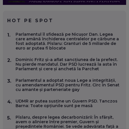
COSMIN BOȚOROGA, DATA SWEEP: EȘTI LA FACULTATE?
CE SĂ FOLOSEȘTI, CÂND ÎȚI TREBUIE CEVA MAI PRECIS CA
CHATGPT
EP. 59
HOT PE SPOT
MARIO GHENEA, COFONDATOR WORKFLOW TIME: CUM
Parlamentul îl sfidează pe Nicușor Dan. Legea
1.
FOLOSEȘTI TEHNOLOGIA CA SĂ FII MAI BUN LA JOB. ȘI CUM
care amână închiderea centralelor pe cărbune a
SE VA SCHIMBA MUNCA, ÎN URMĂTORII ANI
fost adoptată. Pîslaru: Granturi de 5 miliarde de
EP. 58
euro ar putea fi blocate
Dominic Fritz și-a aflat sancțiunea de la prefect.
2.
MARIUS PAȘCULEA, COFONDATOR AL KULTH: CUM
Nu pierde mandatul. Dar PSD lucrează la asta în
FOLOSEȘTI TEHNOLOGIA CA SĂ ÎȚI DESCHIZI DRUMUL
Parlament și cere și anchetă la Parchet
CĂTRE ARTĂ, LA NIVEL GLOBAL
EP. 57
Parlamentul a adoptat noua Lege a integrității,
3.
cu amendamentul PSD pentru Fritz. Circ în Senat
cu amante și parteneriate gay
ANDREI AVĂDANEI, BIT SENTINEL: CUM ÎȚI PROTEJEZI
EFICIENT VIAȚA ONLINE. ȘI CARE SUNT PRIMII PAȘI ÎNTR-O
CARIERĂ DE „HACKER CU PERMIS”
UDMR ar putea susține un Guvern PSD. Tanczos
4.
EP. 56
Barna: Toate opțiunile sunt pe masă
Pîslaru, despre legea decarbonizării: În sfârșit,
5.
DOINA VÎLCEANU, CONTENTSPEED: VREI SUCCES ONLINE?
avem o aliniere între premier, Guvern și
ÎNVAȚĂ AEO ȘI GEO!
președintele României. Se vede adevărata față a