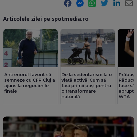
Facebook
Messenger
WhatsApp
Twitter
LinkedIn
E-
Articolele zilei pe spotmedia.ro
Ma
Antrenorul favorit să
De la sedentarism la o
Prăbuși
semneze cu CFR Cluj a
viață activă: Cum să
Răducan
ajuns la negocierile
faci primii pași pentru
face să
finale
o transformare
abrupt 
naturală
WTA