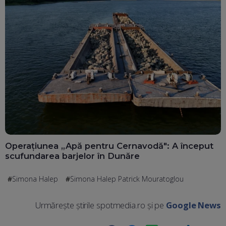
Operațiunea „Apă pentru Cernavodă": A început
scufundarea barjelor în Dunăre
Simona Halep
Simona Halep Patrick Mouratoglou
Urmărește știrile spotmedia.ro și pe
Google News