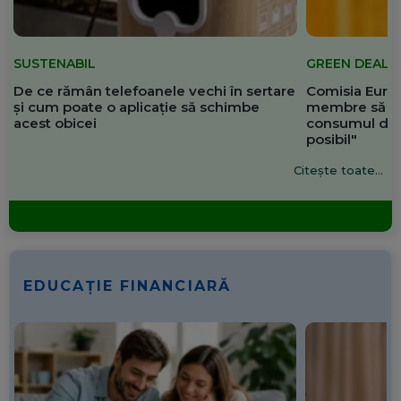
SUSTENABIL
GREEN DEAL
De ce rămân telefoanele vechi în sertare
Comisia Europ
și cum poate o aplicație să schimbe
membre să re
acest obicei
consumul de 
posibil"
Citește toate...
EDUCAȚIE FINANCIARĂ