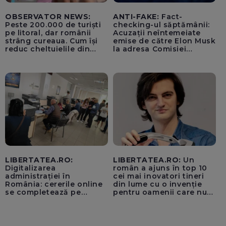
OBSERVATOR NEWS:
ANTI-FAKE:
Fact-
Peste 200.000 de turiști
checking-ul săptămânii:
pe litoral, dar românii
Acuzații neîntemeiate
strâng cureaua. Cum își
emise de către Elon Musk
reduc cheltuielile din
la adresa Comisiei
vacanță
Europene despre oferta
unui „acord secret”
pentru instaurarea
„cenzurii” pe platforma X
LIBERTATEA.RO:
LIBERTATEA.RO:
Un
Digitalizarea
român a ajuns în top 10
administrației în
cei mai inovatori tineri
România: cererile online
din lume cu o invenție
se completează pe
pentru oamenii care nu
calculatoarele de la
văd: „Are o misiune
ghișee
clară”