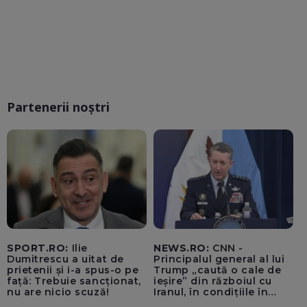
Partenerii noștri
SPORT.RO:
Ilie
NEWS.RO:
CNN -
Dumitrescu a uitat de
Principalul general al lui
prietenii și i-a spus-o pe
Trump „caută o cale de
față: Trebuie sancționat,
ieșire” din războiul cu
nu are nicio scuză!
Iranul, în condițiile în
care opțiunile militare