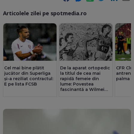
Articolele zilei pe spotmedia.ro
Ma
Cel mai bine plătit
De la aparat ortopedic
CFR Clu
jucător din Superliga
la titlul de cea mai
antreno
și-a reziliat contractul:
rapidă femeie din
palma c
E pe lista FCSB
lume: Povestea
fascinantă a Wilmei
Rudolph