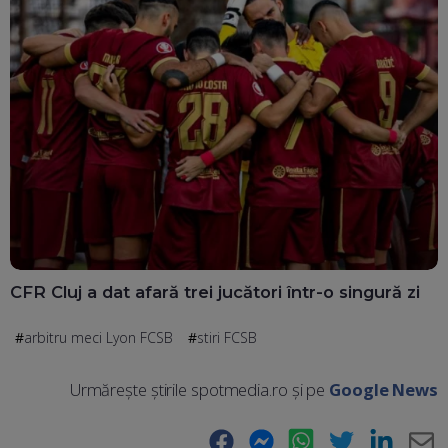
CFR Cluj a dat afară trei jucători într-o singură zi
arbitru meci Lyon FCSB
stiri FCSB
Urmărește știrile spotmedia.ro și pe
Google News
Facebook
Messenger
WhatsApp
Twitter
LinkedIn
E-