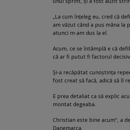
unui sprint, și a fost auzit st
„La cum înțeleg eu, cred că defi
am văzut când a pus mâna la piep
atunci m-am dus la el.
Acum, ce se întâmplă e că defib
că ar fi putut fi factorul decisiv
Și-a recăpătat cunoștința reped
fost creat să facă, adică să îl r
E prea detaliat ca să explic acu
montat degeaba.
Christian este bine acum", a 
Danemarca.