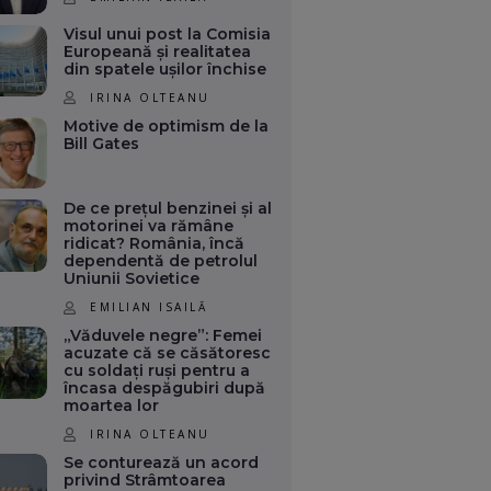
Visul unui post la Comisia
Europeană și realitatea
din spatele ușilor închise
IRINA OLTEANU
Motive de optimism de la
Bill Gates
De ce prețul benzinei și al
motorinei va rămâne
ridicat? România, încă
dependentă de petrolul
Uniunii Sovietice
EMILIAN ISAILĂ
„Văduvele negre”: Femei
acuzate că se căsătoresc
cu soldați ruși pentru a
încasa despăgubiri după
moartea lor
IRINA OLTEANU
Se conturează un acord
privind Strâmtoarea