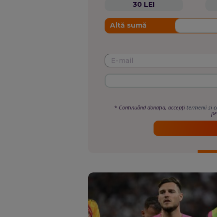
30 LEI
Altă sumă
*
Continuând donația, accepți
termenii si c
pe