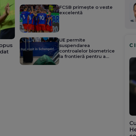
FCSB primește o veste
excelentă
UE permite
ropus
suspendarea
C
controalelor biometrice
 dat
la frontieră pentru a
reduce aglomerația din
aeroporturi
Cu
He