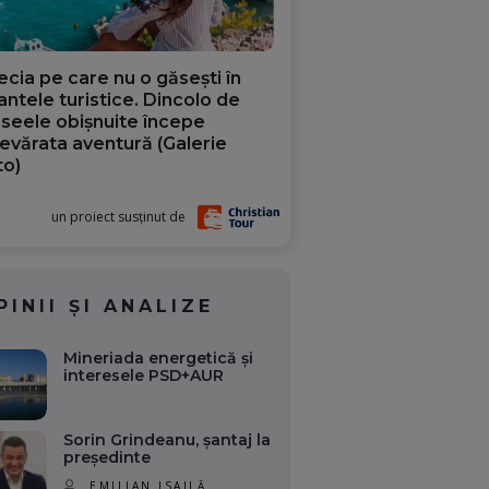
ecia pe care nu o găsești în
iantele turistice. Dincolo de
aseele obișnuite începe
evărata aventură (Galerie
to)
un proiect susținut de
PINII ȘI ANALIZE
Mineriada energetică și
interesele PSD+AUR
Sorin Grindeanu, șantaj la
președinte
EMILIAN ISAILĂ