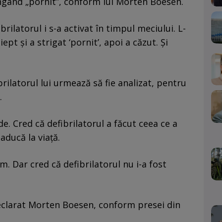
ringând „pornit”, conform lui Morten Boesen.
brilatorul i s-a activat în timpul meciului. L-
t și a strigat ‘pornit’, apoi a căzut. Și
rilatorul lui urmează să fie analizat, pentru
.
e. Cred că defibrilatorul a făcut ceea ce a
eaducă la viață.
m. Dar cred că defibrilatorul nu i-a fost
declarat Morten Boesen, conform presei din