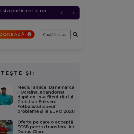
i a participat la un
 și anulări masive
cul a fost restricționat
ernavodă
DONEAZĂ
ITEȘTE ȘI:
Meciul amical Danemarca
– Ucraina, abandonat
după ce i s-a făcut rău lui
Christian Eriksen:
Fotbalistul a avut
probleme și la EURO 2020
Oferta pe care o acceptă
FCSB pentru transferul lui
Darius Olaru