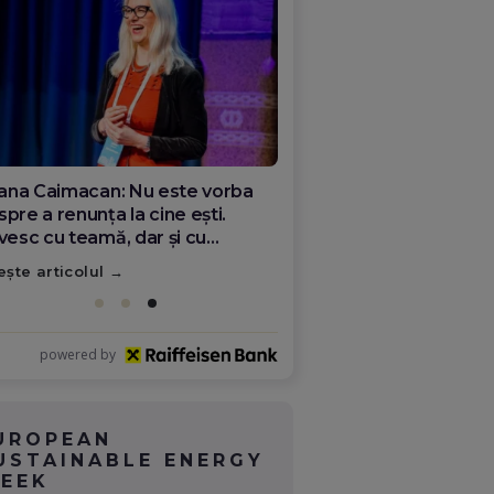
ana Olar, românca de la Google
re demonstrează că diaspora
ate schimba România
ește articolul
powered by
UROPEAN
USTAINABLE ENERGY
EEK