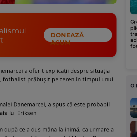
Gr
pl
nalismul
tr
DONEAZĂ
t
ad
ACUM
fo
emarcei a oferit explicații despre situația
), fotbalist prăbușit pe teren în timpul unui
O
nalei Danemarcei, a spus că este probabil
iața lui Eriksen.
en după ce a dus mâna la inimă, ca urmare a