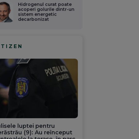
Hidrogenul curat poate
acoperi golurile dintr-un
sistem energetic
decarbonizat
ITIZEN
lisele luptei pentru
răstrău (9): Au reînceput