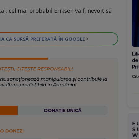
al, cel mai probabil Eriksen va fi nevoit să
›
IA
CA SURSĂ PREFERATĂ
ÎN GOOGLE
Di
ca
po
ITEȘTI, CITEȘTE RESPONSABIL!
Cit
nt, sancționează manipularea și contribuie la
zvoltare predictibilă în România!
DONAȚIE UNICĂ
E
S
 O DONEZI
W