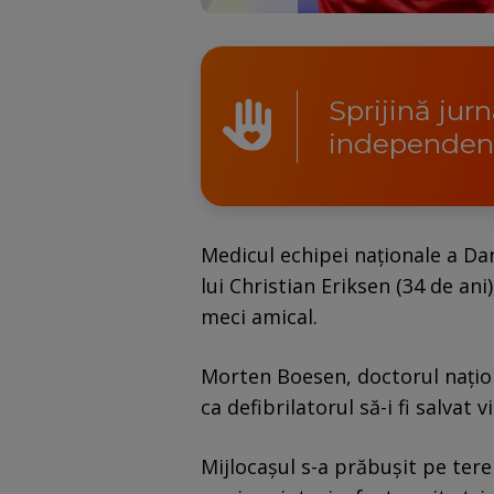
Sprijină jur
independen
Medicul echipei naționale a Dan
lui Christian Eriksen (34 de ani
meci amical.
Morten Boesen, doctorul națio
ca defibrilatorul să-i fi salvat v
Mijlocașul s-a prăbușit pe ter