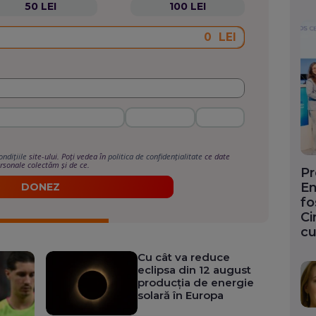
50 LEI
100 LEI
LEI
ondițiile
site-ului. Poți vedea în
politica de confidențialitate
ce date
rsonale colectăm și de ce.
Pr
En
DONEZ
fo
Ci
cu
Cu cât va reduce
eclipsa din 12 august
producția de energie
solară în Europa