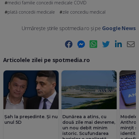
medici familie concedii medicale COVID
plată concedii medicale
zile concediu medical
Urmărește știrile spotmedia.ro și pe
Google News
Facebook
Messenger
WhatsApp
Twitter
LinkedIn
E-
Articolele zilei pe spotmedia.ro
Ma
Șah la președinte. Și nu
Dunărea a atins, cu
Modelele
unul 5D
două zile mai devreme,
Anthrop
un nou debit minim
mințit ș
istoric. Scufundarea
identită