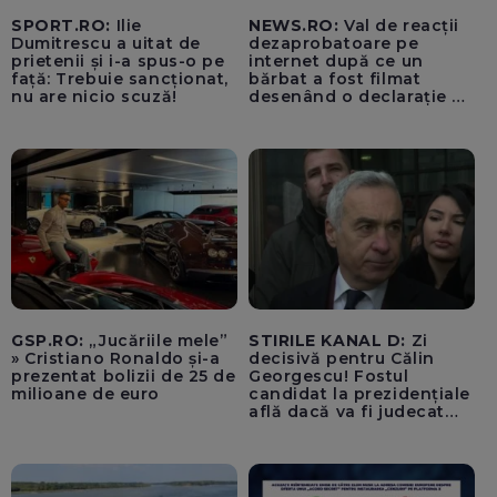
SPORT.RO:
Ilie
NEWS.RO:
Val de reacții
Dumitrescu a uitat de
dezaprobatoare pe
prietenii și i-a spus-o pe
internet după ce un
față: Trebuie sancționat,
bărbat a fost filmat
nu are nicio scuză!
desenând o declarație de
dragoste unei femei
Anna, pe o stâncă, în
zona Trasfăgărășan:
”Anna, ține-ți prostul
acasă!” - VIDEO
GSP.RO:
„Jucăriile mele”
STIRILE KANAL D:
Zi
» Cristiano Ronaldo și-a
decisivă pentru Călin
prezentat bolizii de 25 de
Georgescu! Fostul
milioane de euro
candidat la prezidențiale
află dacă va fi judecat
pentru tentativă de
lovitură de stat