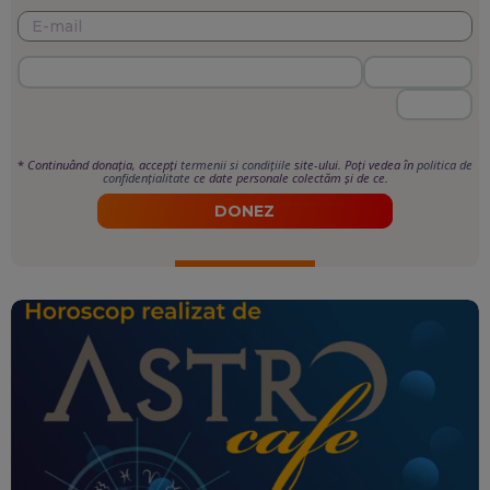
*
Continuând donația, accepți
termenii si condițiile
site-ului. Poți vedea în
politica de
confidențialitate
ce date personale colectăm și de ce.
DONEZ