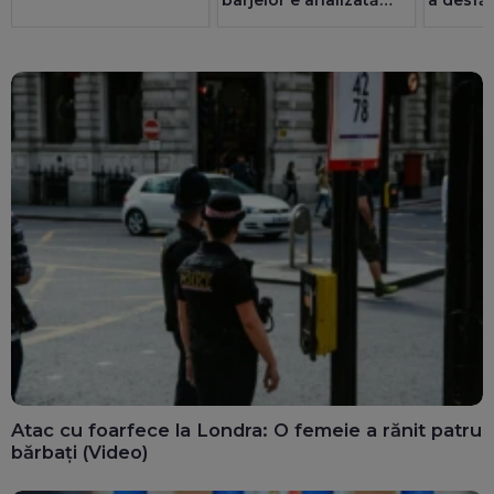
barjelor e analizată
a desfă
foarte strict
UPDATE
ciberne
Operațiunea a fost
amânată
Atac cu foarfece la Londra: O femeie a rănit patru
bărbați (Video)