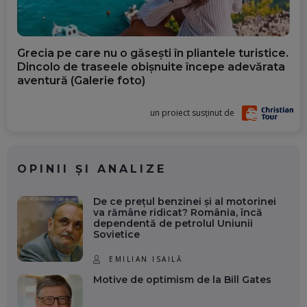
Grecia pe care nu o găsești în pliantele turistice.
Dincolo de traseele obișnuite începe adevărata
aventură (Galerie foto)
un proiect susținut de
OPINII ȘI ANALIZE
De ce prețul benzinei și al motorinei
va rămâne ridicat? România, încă
dependentă de petrolul Uniunii
Sovietice
EMILIAN ISAILĂ
Motive de optimism de la Bill Gates