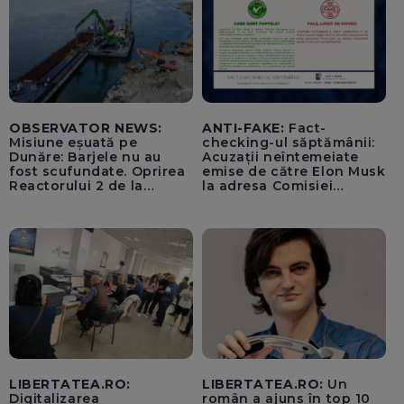
OBSERVATOR NEWS:
ANTI-FAKE:
Fact-
Misiune eșuată pe
checking-ul săptămânii:
Dunăre: Barjele nu au
Acuzații neîntemeiate
fost scufundate. Oprirea
emise de către Elon Musk
Reactorului 2 de la
la adresa Comisiei
Cernavodă, inevitabilă
Europene despre oferta
unui „acord secret”
pentru instaurarea
„cenzurii” pe platforma X
LIBERTATEA.RO:
LIBERTATEA.RO:
Un
Digitalizarea
român a ajuns în top 10