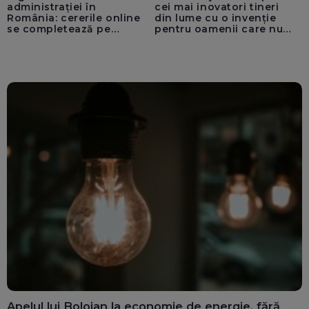
administrației în
cei mai inovatori tineri
România: cererile online
din lume cu o invenție
se completează pe
pentru oamenii care nu
calculatoarele de la
văd: „Are o misiune
ghișee
clară”
Apelul lui Bolojan la economie de energie, fără