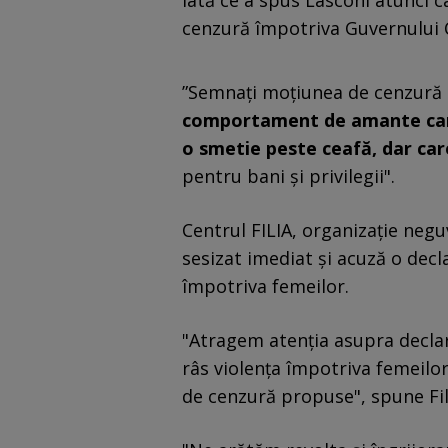
Iată ce a spus Lasconi atunci
cenzură împotriva Guvernului C
”Semnaţi moţiunea de cenzură a 
comportament de amante care ş
o smetie peste ceafă, dar car
pentru bani şi privilegii".
Centrul FILIA, organizație neg
sesizat imediat şi acuză o decla
împotriva femeilor.
"Atragem atenția asupra declara
râs violența împotriva femeilo
de cenzură propuse", spune Fil