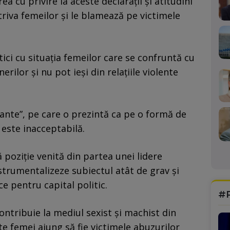
ea cu privire la aceste declarații și atitudini
riva femeilor și le blamează pe victimele
ici cu situația femeilor care se confruntă cu
erilor și nu pot ieși din relațiile violente
nte”, pe care o prezintă ca pe o formă de
, este inacceptabilă.
oziție venită din partea unei lidere
nstrumentalizeze subiectul atât de grav și
e pentru capital politic.
#
contribuie la mediul sexist și machist din
te femei ajung să fie victimele abuzurilor