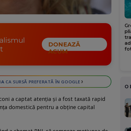
Gr
pl
tr
nalismul
ad
DONEAZĂ
t
fo
ACUM
›
IA
CA SURSĂ PREFERATĂ
ÎN GOOGLE
O
coni a captat atenţia şi a fost taxată rapid
ența domestică pentru a obţine capital