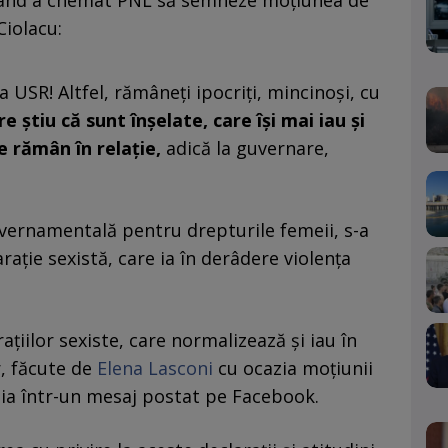
 când a chemat PNL să semneze moţiunea de
iolacu:
USR! Altfel, rămâneţi ipocriţi, mincinoşi, cu
tiu că sunt înşelate, care îşi mai iau şi
e rămân în relaţie,
adică la guvernare,
uvernamentală pentru drepturile femeii, s-a
raţie sexistă, care ia în derâdere violența
țiilor sexiste, care normalizează și iau în
r, făcute de
Elena Lasconi
cu ocazia moțiunii
ia într-un mesaj postat pe Facebook.