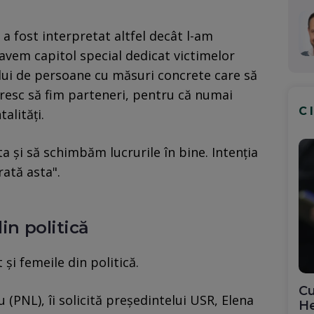
a fost interpretat altfel decât l-am
 avem capitol special dedicat victimelor
ului de persoane cu măsuri concrete care să
oresc să fim parteneri, pentru că numai
C
lități.
a și să schimbăm lucrurile în bine. Intenția
rată asta".
in politică
 şi femeile din politică.
Cu
u (PNL), îi solicită preşedintelui USR, Elena
He