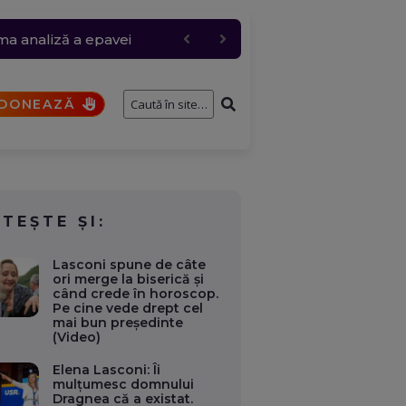
 de țiței din Kazahstan
 și rafale de peste 80
pil de patru ani, au
ima analiză a epavei
u Rusia
DONEAZĂ
ITEȘTE ȘI:
Lasconi spune de câte
ori merge la biserică și
când crede în horoscop.
Pe cine vede drept cel
mai bun președinte
(Video)
Elena Lasconi: Îi
mulțumesc domnului
Dragnea că a existat.