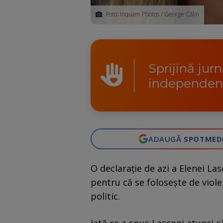
Foto: Inquam Photos / George Călin
Sprijină jur
independen
ADAUGĂ
SPOTMED
O declaraţie de azi a Elenei Las
pentru că se folosește de viol
politic.