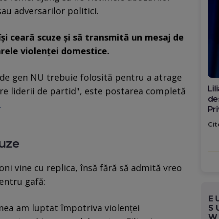
au adversarilor politici.
își ceară scuze și să transmită un mesaj de
arele violenței domestice.
i de gen NU trebuie folosită pentru a atrage
Di
tre liderii de partid", este postarea completă
ca
.
po
Cit
cuze
ni vine cu replica, însă fără să admită vreo
entru gafă:
E
mea am luptat împotriva violenței
S
W