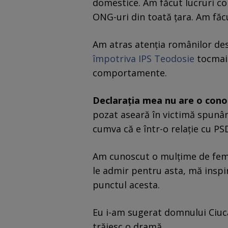
domestice. Am făcut lucruri con
ONG-uri din toată țara. Am fă
Am atras atenția românilor des
împotriva IPS Teodosie
tocmai 
comportamente.
Declarația mea nu are o cono
pozat aseară în victimă spunân
cumva că e într-o relație cu PS
Am cunoscut o mulțime de femei 
le admir pentru asta, mă inspir
punctul acesta.
Eu i-am sugerat domnului Ciucă
trăiesc o dramă.