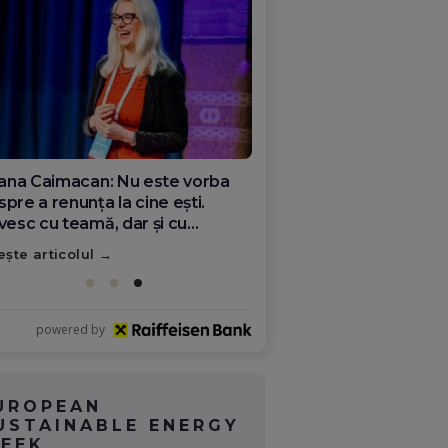
ana Olar, românca de la Google
re demonstrează că diaspora
ate schimba România
ește articolul
powered by
UROPEAN
USTAINABLE ENERGY
EEK