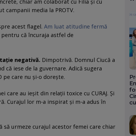
crete, chiar am colaborat cu Filia și cu
cut campanii media la PROTV.
pre acest flagel.
Am luat atitudine fermă
pentru că încuraja astfel de
tație negativă.
Dimpotrivă. Domnul Ciucă a
d că iese de la guvernare. Adică sugera
D pe care nu și-o dorește.
Pr
En
fo
care au ieșit din relații toxice cu CURAJ. Și
Ci
ă. Curajul lor m-a inspirat și m-a adus în
cu
 să urmeze curajul acestor femei care chiar