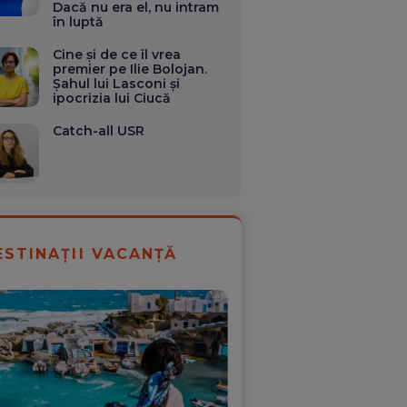
Dacă nu era el, nu intram
în luptă
Cine și de ce îl vrea
premier pe Ilie Bolojan.
Șahul lui Lasconi și
ipocrizia lui Ciucă
Catch-all USR
ESTINAȚII VACANȚĂ