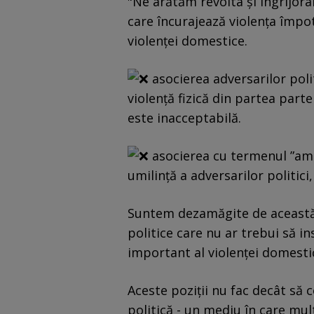
"Ne arătăm revolta și îngrijorar
care încurajează violența împot
violenței domestice.
asocierea adversarilor polit
violență fizică din partea parten
este inacceptabilă.
asocierea cu termenul ”ama
umilință a adversarilor politici
Suntem dezamăgite de această p
politice care nu ar trebui să i
important al violenței domestic
Aceste poziții nu fac decât să 
politică - un mediu în care mul