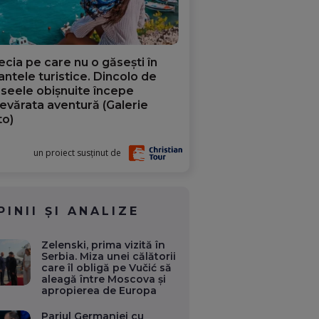
ecia pe care nu o găsești în
iantele turistice. Dincolo de
aseele obișnuite începe
evărata aventură (Galerie
to)
un proiect susținut de
PINII ȘI ANALIZE
Zelenski, prima vizită în
Serbia. Miza unei călătorii
care îl obligă pe Vučić să
aleagă între Moscova și
apropierea de Europa
Pariul Germaniei cu