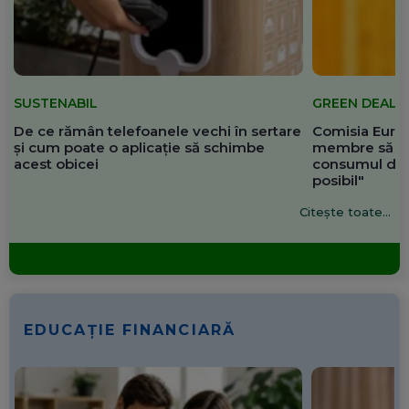
SUSTENABIL
GREEN DEAL
De ce rămân telefoanele vechi în sertare
Comisia Europ
și cum poate o aplicație să schimbe
membre să re
acest obicei
consumul de 
posibil"
Citește toate...
EDUCAȚIE FINANCIARĂ