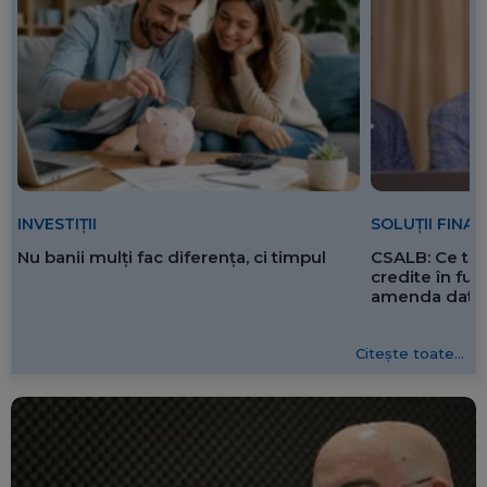
SOLUȚII FINA
INVESTIȚII
CSALB: Ce tre
Nu banii mulți fac diferența, ci timpul
credite în f
amenda dată 
Citește toate...