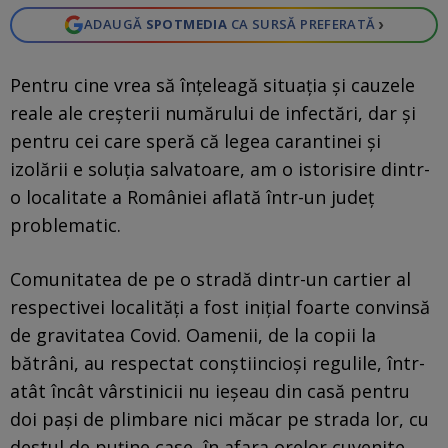
›
ADAUGĂ
SPOTMEDIA
CA SURSĂ PREFERATĂ
Pentru cine vrea să înțeleagă situația și cauzele
reale ale creșterii numărului de infectări, dar și
pentru cei care speră că legea carantinei și
izolării e soluția salvatoare, am o istorisire dintr-
o localitate a României aflată într-un județ
problematic.
Comunitatea de pe o stradă dintr-un cartier al
respectivei localități a fost inițial foarte convinsă
de gravitatea Covid. Oamenii, de la copii la
bătrâni, au respectat conștiincioși regulile, într-
atât încât vârstinicii nu ieșeau din casă pentru
doi pași de plimbare nici măcar pe strada lor, cu
destul de puține case, în afara orelor cuvenite.