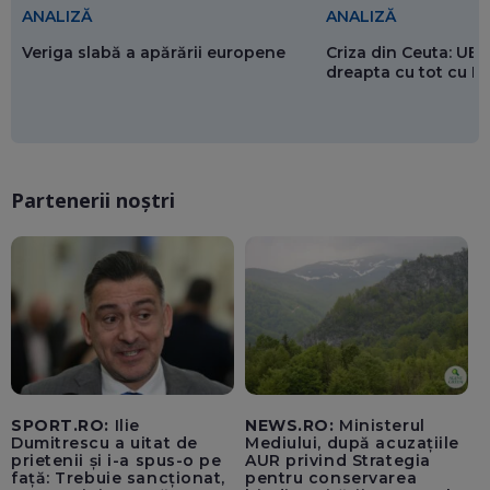
ANALIZĂ
ANALIZĂ
Veriga slabă a apărării europene
Criza din Ceuta: UE 
dreapta cu tot cu 
Partenerii noștri
SPORT.RO:
Ilie
NEWS.RO:
Ministerul
Dumitrescu a uitat de
Mediului, după acuzațiile
prietenii și i-a spus-o pe
AUR privind Strategia
față: Trebuie sancționat,
pentru conservarea