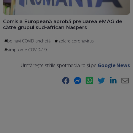
Comisia Europeană aprobă preluarea eMAG de
către grupul sud-african Naspers
bolnavi COVID anchetă
izolare coronavirus
simptome COVID-19
Urmărește știrile spotmedia.ro și pe
Google News
Facebook
Messenger
WhatsApp
Twitter
LinkedIn
E-
Ma