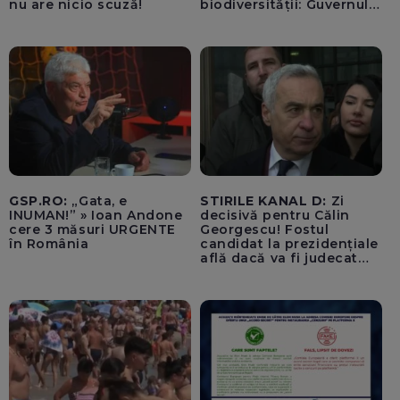
nu are nicio scuză!
biodiversității: Guvernul a
aprobat încă din 2022 o
alocare maximă de
500.000 de lei/ Costul
total - 373.600 de lei a
acoperit întregul studiu
tehnic, structurat în opt
activită
GSP.RO:
„Gata, e
STIRILE KANAL D:
Zi
INUMAN!” » Ioan Andone
decisivă pentru Călin
cere 3 măsuri URGENTE
Georgescu! Fostul
în România
candidat la prezidențiale
află dacă va fi judecat
pentru tentativă de
lovitură de stat