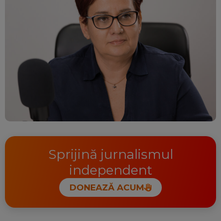
Sprijină jurnalismul
independent
DONEAZĂ ACUM