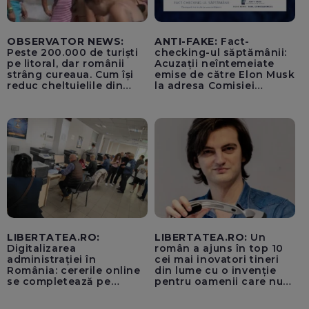
OBSERVATOR NEWS:
ANTI-FAKE:
Fact-
Peste 200.000 de turiști
checking-ul săptămânii:
pe litoral, dar românii
Acuzații neîntemeiate
strâng cureaua. Cum își
emise de către Elon Musk
reduc cheltuielile din
la adresa Comisiei
vacanță
Europene despre oferta
unui „acord secret”
pentru instaurarea
„cenzurii” pe platforma X
LIBERTATEA.RO:
LIBERTATEA.RO:
Un
Digitalizarea
român a ajuns în top 10
administrației în
cei mai inovatori tineri
România: cererile online
din lume cu o invenție
se completează pe
pentru oamenii care nu
calculatoarele de la
văd: „Are o misiune
ghișee
clară”