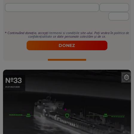
*
Continuând donația, accepți
termenii si condițiile
site-ului. Poți vedea în
politica de
confidențialitate
ce date personale colectăm și de ce.
DONEZ