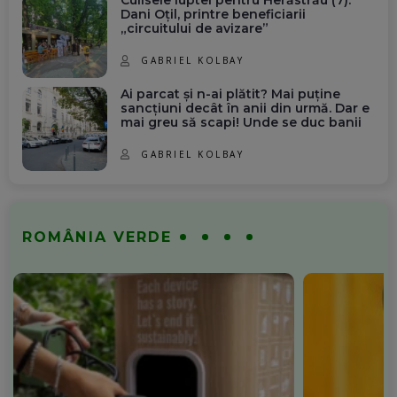
Culisele luptei pentru Herăstrău (7):
Dani Oțil, printre beneficiarii
„circuitului de avizare”
GABRIEL KOLBAY
Ai parcat și n-ai plătit? Mai puține
sancțiuni decât în anii din urmă. Dar e
mai greu să scapi! Unde se duc banii
GABRIEL KOLBAY
ROMÂNIA VERDE